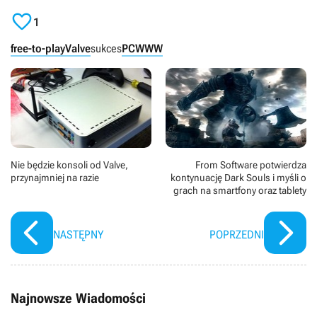

1
free-to-play
Valve
sukces
PC
WWW
Nie będzie konsoli od Valve,
From Software potwierdza
przynajmniej na razie
kontynuację Dark Souls i myśli o
grach na smartfony oraz tablety
NASTĘPNY
POPRZEDNI
Najnowsze Wiadomości