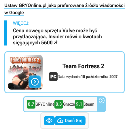
Ustaw GRYOnline.pl jako preferowane źródło wiadomości
w Google
WIĘCEJ:
Cena nowego sprzętu Valve może być
przytłaczająca. Insider mówi o kwotach
sięgających 5600 zł
Team Fortress 2
Data wydania:
10 października 2007


8.7
8.3
9.1
GRYOnline
Gracze
Steam


Oceń Grę