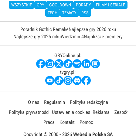
WSZYSTKIE
GRY
COOLDOWN
PORADY
FILMY I SERIALE
TECH
TEMATY
RSS
Poradnik Gothic Remake
Najlepsze gry 2026 roku
Najlepsze gry 2025 roku
Wiedźmin 4
Najbliższe premiery
GRYOnline.pl:
tvgry.pl:
O nas
Regulamin
Polityka redakcyjna
Polityka prywatności
Ustawienia cookies
Reklama
Zespół
Praca
Kontakt
Pomoc
Copyright © 2000 -
2026
Webedia Polska SA