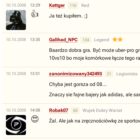
Kettger
10.10.2008
13:29
Red
116
👍
Ja też kupiłem. ;]
Galihad_NPC
10.10.2008
13:35
Legend
134
Baardzo dobra gra. Być może uber-pro grac
10vs10 bo moje komórkowe łącze tego racz
zanonimizowany342493
10.10.2008
13:51
Legionista
21
Chyba jest gorsza od 08...
Znaczy sie fajne bajery jak adidas, ale s
Robak07
10.10.2008
14:08
Wujek Dobry Wariat
60
😍
Żal. Ale jak na zręcznościówkę ze sport