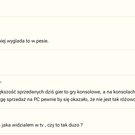
iej wyglada to w pesie.
w
szość sprzedanych dziś gier to gry konsolowe, a na konsolach 
gę sprzedaż na PC pewnie by się okazało, że nie jest tak różow
jaka widzialem w tv , czy to tak duzo ?