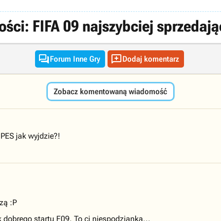
i: FIFA 09 najszybciej sprzedającą 


Forum Inne Gry
Dodaj komentarz
Zobacz komentowaną wiadomość
PES jak wyjdzie?!
zą :P
 dobrego startu F09. To ci niespodzianka...