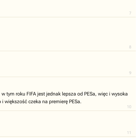
7
8
9
w tym roku FIFA jest jednak lepsza od PESa, więc i wysoka
o i większość czeka na premierę PESa.
10
11