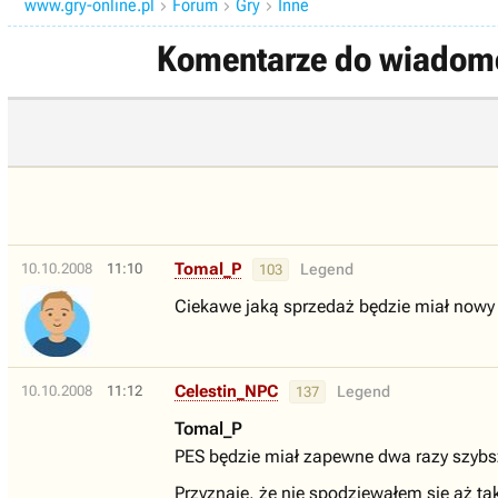
www.gry-online.pl
Forum
Gry
Inne



Komentarze do wiadomośc
Tomal_P
10.10.2008
11:10
Legend
103
Ciekawe jaką sprzedaż będzie miał nowy 
Celestin_NPC
10.10.2008
11:12
Legend
137
Tomal_P
PES będzie miał zapewne dwa razy szybs
Przyznaję, że nie spodziewałem się aż tak