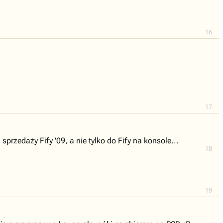
16
17
sprzedaży Fify '09, a nie tylko do Fify na konsole...
18
19