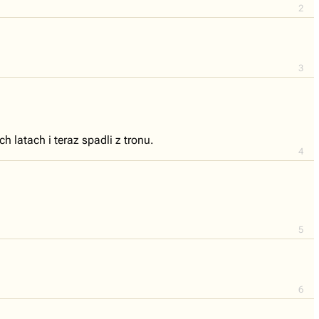
2
3
 latach i teraz spadli z tronu.
4
5
6