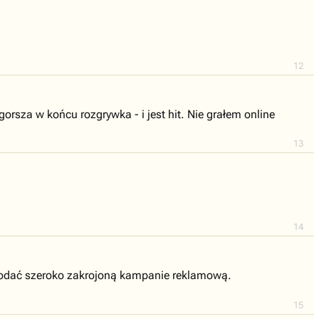
12
orsza w końcu rozgrywka - i jest hit. Nie grałem online
13
14
a dodać szeroko zakrojoną kampanie reklamową.
15