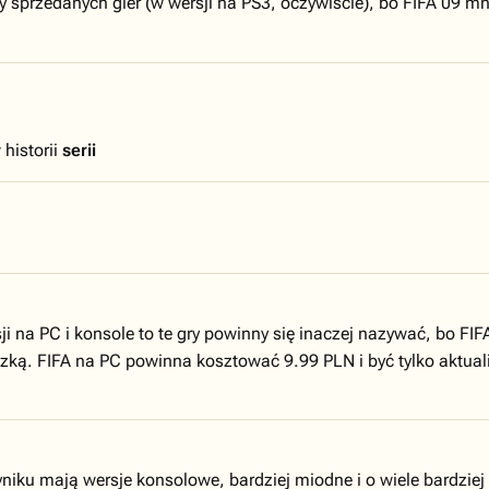
 sprzedanych gier (w wersji na PS3, oczywiście), bo FIFA 09 mnie
 historii
serii
ersji na PC i konsole to te gry powinny się inaczej nazywać, bo
ką. FIFA na PC powinna kosztować 9.99 PLN i być tylko aktualiz
iku mają wersje konsolowe, bardziej miodne i o wiele bardziej