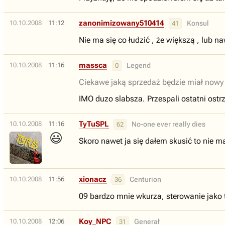
zanonimizowany510414
10.10.2008
11:12
Konsul
41
Nie ma się co łudzić , że większą , lub n
massca
10.10.2008
11:16
Legend
0
Ciekawe jaką sprzedaż będzie miał nowy 
IMO duzo slabsza. Przespali ostatni ostr
TyTuSPL
10.10.2008
11:16
No-one ever really dies
62
😃
Skoro nawet ja się dałem skusić to nie ma
xionacz
10.10.2008
11:56
Centurion
36
09 bardzo mnie wkurza, sterowanie jako t
Koy_NPC
10.10.2008
12:06
Generał
31