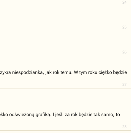
24
25
26
przykra niespodzianka, jak rok temu. W tym roku ciężko będzie
27
kko odświeżoną grafiką. I jeśli za rok będzie tak samo, to
28