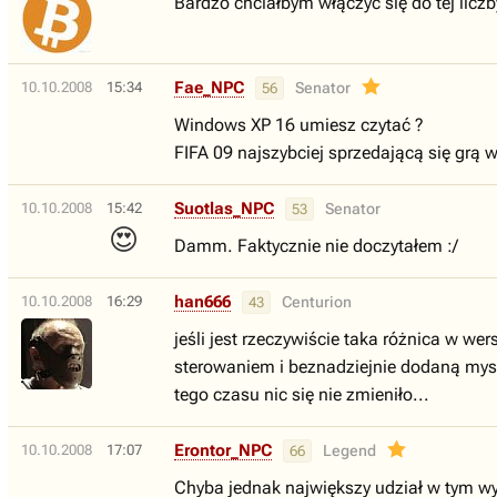
Bardzo chciałbym włączyć się do tej liczby
Fae_NPC
10.10.2008
15:34
Senator
56
Windows XP 16 umiesz czytać ?
FIFA 09 najszybciej sprzedającą się grą w
Suotlas_NPC
10.10.2008
15:42
Senator
53
😍
Damm. Faktycznie nie doczytałem :/
han666
10.10.2008
16:29
Centurion
43
jeśli jest rzeczywiście taka różnica w w
sterowaniem i beznadziejnie dodaną mysz
tego czasu nic się nie zmieniło...
Erontor_NPC
10.10.2008
17:07
Legend
66
Chyba jednak największy udział w tym wyn