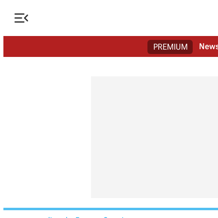

New
PREMIUM