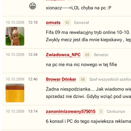
😁
xionacz---->LOL chyba na pc :P
ormats
10.10.2008
12:18
Generał
92
Fifa 09 ma rewelacyjny tryb online 10-10.
Zwykly mecz jest dla mnie kiepskawy , lep
Zwiadowca_NPC
10.10.2008
12:34
Senator
69
na pc nie ma nic nowego w tej fifie
Browar Drinker
10.10.2008
12:46
Szef wszystkich szefo
88
Żadna niespodzianka... Jak wiadomo więk
sprzedaż nie dziwi. Gdyby wziąć pod uwa
zanonimizowany575015
10.10.2008
13:14
Centurion
0
6 konsol i PC do tego najwieksza reklama 