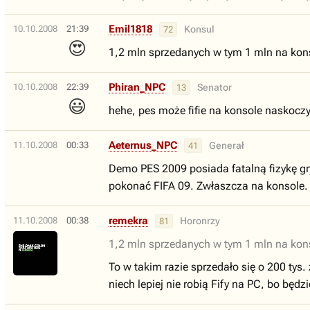
Emil1818
10.10.2008
21:39
Konsul
72
😍
1,2 mln sprzedanych w tym 1 mln na kon
Phiran_NPC
10.10.2008
22:39
Senator
13
😃
hehe, pes może fifie na konsole naskoczy
Aeternus_NPC
11.10.2008
00:33
Generał
41
Demo PES 2009 posiada fatalną fizykę gry
pokonać FIFA 09. Zwłaszcza na konsole.
remekra
11.10.2008
00:38
Horonrzy
81
1,2 mln sprzedanych w tym 1 mln na kon
To w takim razie sprzedało się o 200 tys.
niech lepiej nie robią Fify na PC, bo będz