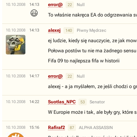
error@
10.10.2008
14:13
Null
22
😃
To właśnie nakręca EA do odgrzewania s
alexej
10.10.2008
14:13
Piwny Mędrzec
140
ej ludzie, kiedy się nauczycie, ze jak mow
Połowa postów tu nie ma żadnego sensu 
Fifa 09 to najlepsza fifa w historii
error@
10.10.2008
14:17
Null
22
alexej - a ja myślałem, ze jeśli chodzi o 
Suotlas_NPC
10.10.2008
14:22
Senator
53
W Europie może i tak, ale były gry, które 
Rafiraf2
10.10.2008
15:16
ALPHA ASSASSIN
87