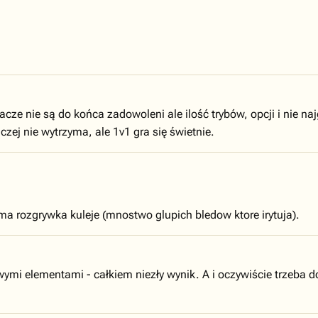
ze nie są do końca zadowoleni ale ilość trybów, opcji i nie najg
ej nie wytrzyma, ale 1v1 gra się świetnie.
ama rozgrywka kuleje (mnostwo glupich bledow ktore irytuja).
owymi elementami - całkiem niezły wynik. A i oczywiście trzeb