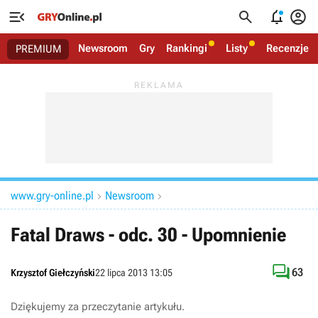




Newsroom
Gry
Rankingi
Listy
Recenzje
PREMIUM
www.gry-online.pl
Newsroom


Fatal Draws - odc. 30 - Upomnienie

63
Krzysztof Giełczyński
22 lipca 2013 13:05
Dziękujemy za przeczytanie artykułu.