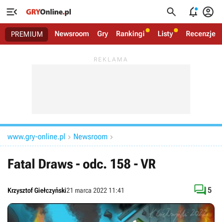




Newsroom
Gry
Rankingi
Listy
Recenzje
PREMIUM
www.gry-online.pl
Newsroom


Fatal Draws - odc. 158 - VR

5
Krzysztof Giełczyński
21 marca 2022 11:41