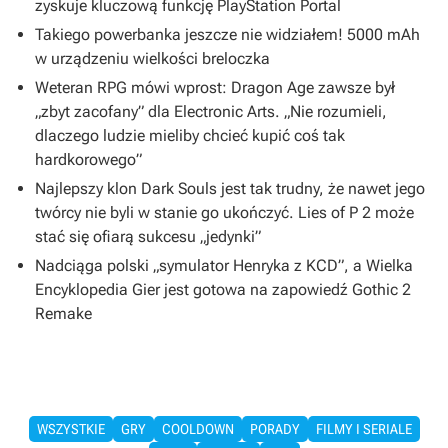
zyskuje kluczową funkcję PlayStation Portal
Takiego powerbanka jeszcze nie widziałem! 5000 mAh
w urządzeniu wielkości breloczka
Weteran RPG mówi wprost: Dragon Age zawsze był
„zbyt zacofany” dla Electronic Arts. „Nie rozumieli,
dlaczego ludzie mieliby chcieć kupić coś tak
hardkorowego”
Najlepszy klon Dark Souls jest tak trudny, że nawet jego
twórcy nie byli w stanie go ukończyć. Lies of P 2 może
stać się ofiarą sukcesu „jedynki”
Nadciąga polski „symulator Henryka z KCD”, a Wielka
Encyklopedia Gier jest gotowa na zapowiedź Gothic 2
Remake
WSZYSTKIE
GRY
COOLDOWN
PORADY
FILMY I SERIALE