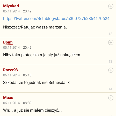
Miyokari
05.11.2014
20:42
https://twitter.com/Bethblog/status/530072762854170624
Niszcząc/Ratując wasze marzenia.
12
Boim
05.11.2014
20:42
Niby taka ploteczka a ja się już nakręciłem.
13
Razer98
06.11.2014
05:13
Szkoda, ze to jednak nie Bethesda :<
14
Maxs
06.11.2014
08:39
Wrr... a już sie miałem cieszyć...