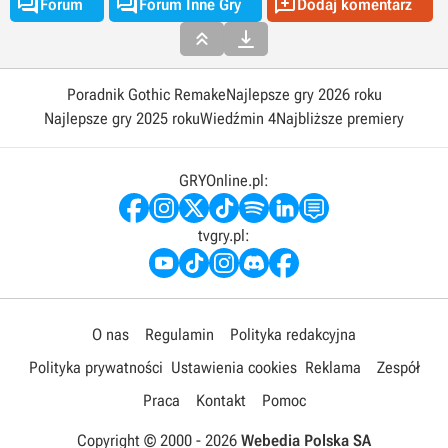



Forum
Forum Inne Gry
Dodaj komentarz


Poradnik Gothic Remake
Najlepsze gry 2026 roku
Najlepsze gry 2025 roku
Wiedźmin 4
Najbliższe premiery
GRYOnline.pl:
tvgry.pl:
O nas
Regulamin
Polityka redakcyjna
Polityka prywatności
Ustawienia cookies
Reklama
Zespół
Praca
Kontakt
Pomoc
Copyright © 2000 -
2026
Webedia Polska SA