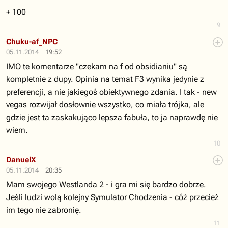
+ 100
9
Chuku-af_NPC
05.11.2014
19:52
IMO te komentarze "czekam na f od obsidianiu" są
kompletnie z dupy. Opinia na temat F3 wynika jedynie z
preferencji, a nie jakiegoś obiektywnego zdania. I tak - new
vegas rozwijał dosłownie wszystko, co miała trójka, ale
gdzie jest ta zaskakująco lepsza fabuła, to ja naprawdę nie
wiem.
10
DanuelX
05.11.2014
20:35
Mam swojego Westlanda 2 - i gra mi się bardzo dobrze.
Jeśli ludzi wolą kolejny Symulator Chodzenia - cóż przecież
im tego nie zabronię.
11