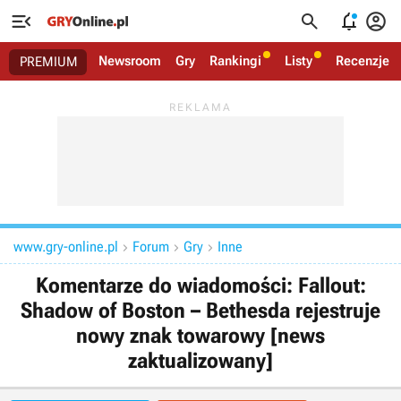




Newsroom
Gry
Rankingi
Listy
Recenzje
PREMIUM
www.gry-online.pl
Forum
Gry
Inne



Komentarze do wiadomości: Fallout:
Shadow of Boston – Bethesda rejestruje
nowy znak towarowy [news
zaktualizowany]