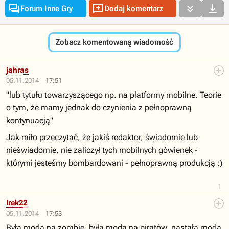




Forum Inne Gry
Dodaj komentarz
Zobacz komentowaną wiadomość
jahras
05.11.2014
17:51
"lub tytułu towarzyszącego np. na platformy mobilne. Teorie
o tym, że mamy jednak do czynienia z pełnoprawną
kontynuacją"
Jak miło przeczytać, że jakiś redaktor, świadomie lub
nieświadomie, nie zaliczył tych mobilnych gówienek -
którymi jesteśmy bombardowani - pełnoprawną produkcją :)
1
Irek22
05.11.2014
17:53
Była moda na zombie, była moda na piratów, nastała moda