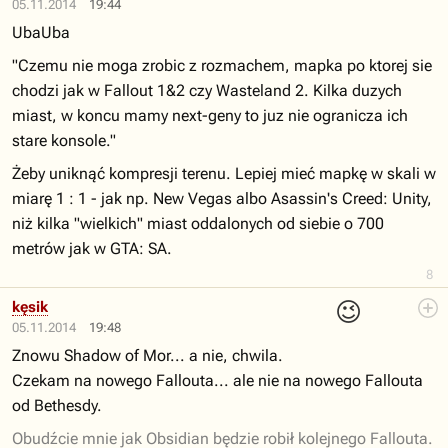
05.11.2014
19:44
UbaUba
"Czemu nie moga zrobic z rozmachem, mapka po ktorej sie
chodzi jak w Fallout 1&2 czy Wasteland 2. Kilka duzych
miast, w koncu mamy next-geny to juz nie ogranicza ich
stare konsole."
Żeby uniknąć kompresji terenu. Lepiej mieć mapkę w skali w
miarę 1 : 1 - jak np. New Vegas albo Asassin's Creed: Unity,
niż kilka "wielkich" miast oddalonych od siebie o 700
metrów jak w GTA: SA.
8
😉
kęsik
05.11.2014
19:48
Znowu Shadow of Mor... a nie, chwila.
Czekam na nowego Fallouta... ale nie na nowego Fallouta
od Bethesdy.
Obudźcie mnie jak Obsidian będzie robił kolejnego Fallouta.