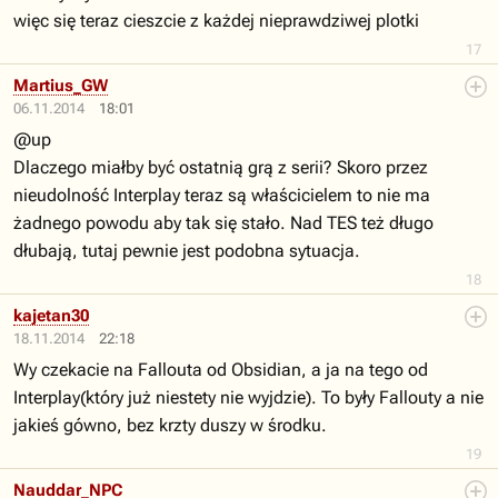
więc się teraz cieszcie z każdej nieprawdziwej plotki
17
Martius_GW
06.11.2014
18:01
@up
Dlaczego miałby być ostatnią grą z serii? Skoro przez
nieudolność Interplay teraz są właścicielem to nie ma
żadnego powodu aby tak się stało. Nad TES też długo
dłubają, tutaj pewnie jest podobna sytuacja.
18
kajetan30
18.11.2014
22:18
Wy czekacie na Fallouta od Obsidian, a ja na tego od
Interplay(który już niestety nie wyjdzie). To były Fallouty a nie
jakieś gówno, bez krzty duszy w środku.
19
Nauddar_NPC