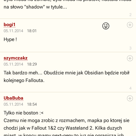
na słowo "shadow" w tytule...
2
😜
bogi1
05.11.2014
18:01
Hype !
3
szymczakz
05.11.2014
18:29
Tak bardzo meh... Obudźcie mnie jak Obsidian będzie robił
kolejnego Fallouta.
4
UbaBuba
05.11.2014
18:54
Tylko nie boston :<
Czemu nie moga zrobic z rozmachem, mapka po ktorej sie
chodzi jak w Fallout 1&2 czy Wasteland 2. Kilka duzych
miast, w koncu mamy next-geny to juz nie ogranicza ich