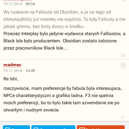
19.11.2014
09:54
Wy czekacie na Fallouta od Obsidian, a ja na tego od
Interplay(który już niestety nie wyjdzie). To były Fallouty a nie
jakieś gówno, bez krzty duszy w środku.
Przeciez Interplay bylo jedynie wydawca starych Falloutow, a
Black Isle bylo producentem. Obsidian zostalo zalozone
przez pracownikow Black Isle...
20
madmec
19.11.2014
10:49
Re Ishi,
rzeczywiscie, mam preferencje by fabula byla interesujaca,
NPCe charakterystyczni a grafika ladna. F3 nie spelnia
moich preferencji, bo to bylo takie tam szwendanie sie po
otwartym i nudnym swiecie.
21