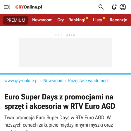




Newsroom
Gry
Rankingi
Listy
Recenzje
PREMIUM
www.gry-online.pl
Newsroom
Pozostałe wiadomości


Euro Super Days z promocjami na
sprzęt i akcesoria w RTV Euro AGD
Trwa promocja Euro Super Days w RTV Euro AGD. W
niższych cenach zakupicie między innymi myszki oraz