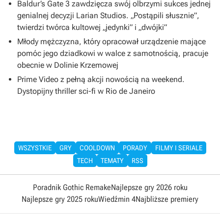
Baldur’s Gate 3 zawdzięcza swój olbrzymi sukces jednej
genialnej decyzji Larian Studios. „Postąpili słusznie”,
twierdzi twórca kultowej „jedynki” i „dwójki”
Młody mężczyzna, który opracował urządzenie mające
pomóc jego dziadkowi w walce z samotnością, pracuje
obecnie w Dolinie Krzemowej
Prime Video z pełną akcji nowością na weekend.
Dystopijny thriller sci-fi w Rio de Janeiro
WSZYSTKIE
GRY
COOLDOWN
PORADY
FILMY I SERIALE
TECH
TEMATY
RSS
Poradnik Gothic Remake
Najlepsze gry 2026 roku
Najlepsze gry 2025 roku
Wiedźmin 4
Najbliższe premiery