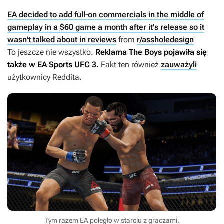
EA decided to add full-on commercials in the middle of
gameplay in a $60 game a month after it's release so it
wasn't talked about in reviews
from
r/assholedesign
To jeszcze nie wszystko.
Reklama
The Boys
pojawiła się
także w
EA Sports UFC 3
.
Fakt ten również
zauważyli
użytkownicy Reddita.
Tym razem EA poległo w starciu z graczami.