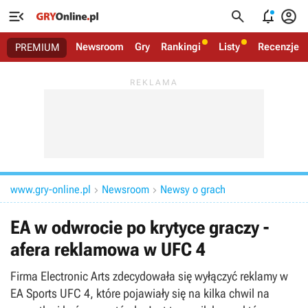




Newsroom
Gry
Rankingi
Listy
Recenzje
PREMIUM
www.gry-online.pl
Newsroom
Newsy o grach


EA w odwrocie po krytyce graczy -
afera reklamowa w UFC 4
Firma Electronic Arts zdecydowała się wyłączyć reklamy w
EA Sports UFC 4, które pojawiały się na kilka chwil na