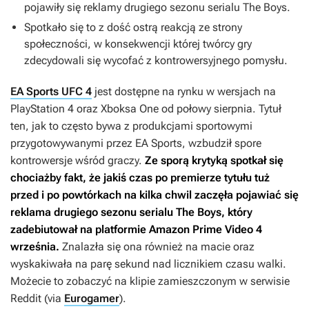
pojawiły się reklamy drugiego sezonu serialu
The Boys
.
Spotkało się to z dość ostrą reakcją ze strony
społeczności, w konsekwencji której twórcy gry
zdecydowali się wycofać z kontrowersyjnego pomysłu.
EA Sports UFC 4
jest dostępne na rynku w wersjach na
PlayStation 4 oraz Xboksa One od połowy sierpnia. Tytuł
ten, jak to często bywa z produkcjami sportowymi
przygotowywanymi przez EA Sports, wzbudził spore
kontrowersje wśród graczy.
Ze sporą krytyką spotkał się
chociażby fakt, że jakiś czas po premierze tytułu tuż
przed i po powtórkach na kilka chwil zaczęła pojawiać się
reklama drugiego sezonu serialu
The Boys
, który
zadebiutował na platformie Amazon Prime Video 4
września.
Znalazła się ona również na macie oraz
wyskakiwała na parę sekund nad licznikiem czasu walki.
Możecie to zobaczyć na klipie zamieszczonym w serwisie
Reddit (via
Eurogamer
).