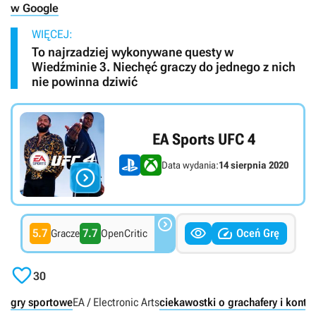
w Google
WIĘCEJ:
To najrzadziej wykonywane questy w
Wiedźminie 3. Niechęć graczy do jednego z nich
nie powinna dziwić
EA Sports UFC 4
Data wydania:
14 sierpnia 2020




5.7
7.7
Oceń Grę
Gracze
OpenCritic

30
gry sportowe
EA / Electronic Arts
ciekawostki o grach
afery i kontr