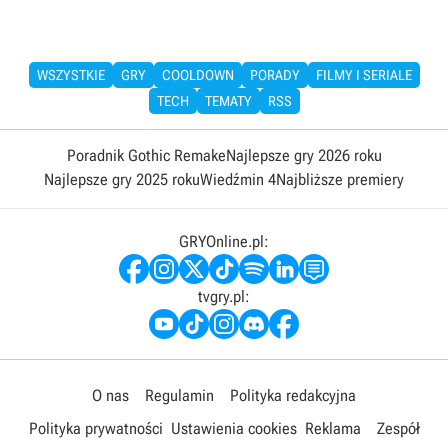
WSZYSTKIE
GRY
COOLDOWN
PORADY
FILMY I SERIALE
TECH
TEMATY
RSS
Poradnik Gothic Remake
Najlepsze gry 2026 roku
Najlepsze gry 2025 roku
Wiedźmin 4
Najbliższe premiery
GRYOnline.pl:
tvgry.pl:
O nas
Regulamin
Polityka redakcyjna
Polityka prywatności
Ustawienia cookies
Reklama
Zespół