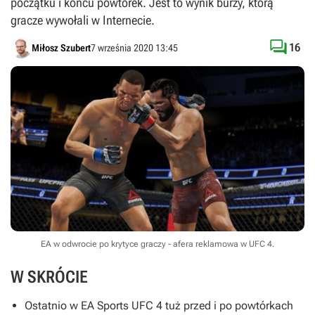
początku i końcu powtórek. Jest to wynik burzy, którą
gracze wywołali w Internecie.

16
Miłosz Szubert
7 września 2020 13:45
EA w odwrocie po krytyce graczy - afera reklamowa w UFC 4.
W SKRÓCIE
Ostatnio w
EA Sports UFC 4
tuż przed i po powtórkach