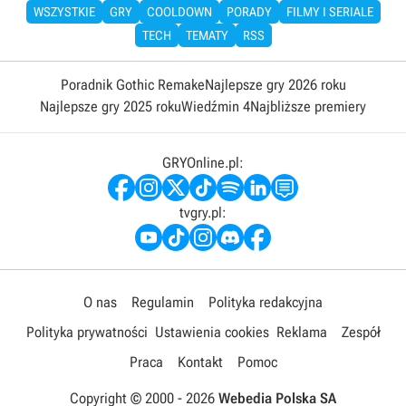
WSZYSTKIE
GRY
COOLDOWN
PORADY
FILMY I SERIALE
TECH
TEMATY
RSS
Poradnik Gothic Remake
Najlepsze gry 2026 roku
Najlepsze gry 2025 roku
Wiedźmin 4
Najbliższe premiery
GRYOnline.pl:
tvgry.pl:
O nas
Regulamin
Polityka redakcyjna
Polityka prywatności
Ustawienia cookies
Reklama
Zespół
Praca
Kontakt
Pomoc
Copyright © 2000 -
2026
Webedia Polska SA