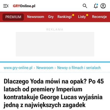




Newsroom
Gry
Rankingi
Listy
Recenzje
PREMIUM
www.gry-online.pl
Newsroom
Newsy o filmach i serialach


Dlaczego Yoda mówi na opak? Po 45
latach od premiery Imperium
kontratakuje George Lucas wyjaśnia
jedną z największych zagadek