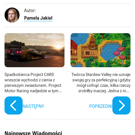
Autor:
Pamela Jakiel
Spadkobierca Project CARS
Twórca Stardew Valley nie uznaje
wreszcie wychodzi z cienia z
swojej gry za perfekcyjną i gdyby
pierwszym zwiastunem. Project
mógł cofnąć czas, kilka rzeczy
Motor Racing nadjedzie w tym
zrobiłby inaczej. Jedna z nich
roku i ma stanowić raj dla
dotyczy JojaMart
moderów
NASTĘPNY
POPRZEDNI
Najnowsze Wiadomości