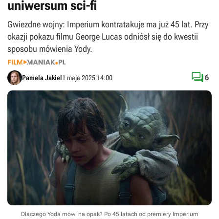
uniwersum sci-fi
Gwiezdne wojny: Imperium kontratakuje ma już 45 lat. Przy
okazji pokazu filmu George Lucas odniósł się do kwestii
sposobu mówienia Yody.

6
Pamela Jakiel
1 maja 2025 14:00
Dlaczego Yoda mówi na opak? Po 45 latach od premiery Imperium