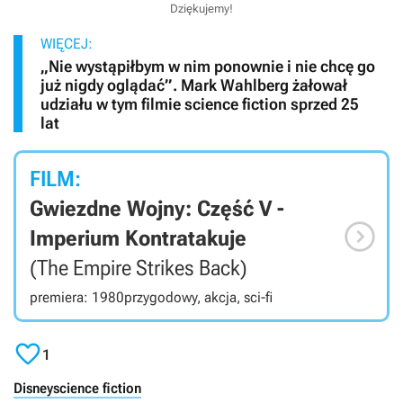
Dziękujemy!
WIĘCEJ:
„Nie wystąpiłbym w nim ponownie i nie chcę go
już nigdy oglądać”. Mark Wahlberg żałował
udziału w tym filmie science fiction sprzed 25
lat
FILM:
Gwiezdne Wojny: Część V -

Imperium Kontratakuje
(The Empire Strikes Back)
premiera: 1980
przygodowy, akcja, sci-fi

1
Disney
science fiction