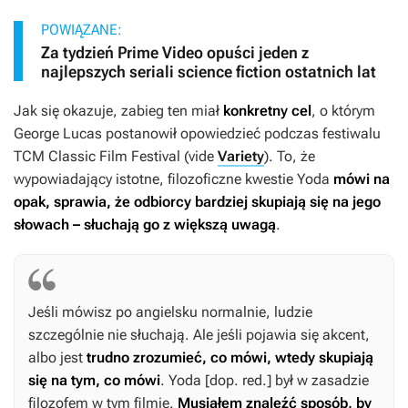
POWIĄZANE:
Za tydzień Prime Video opuści jeden z
najlepszych seriali science fiction ostatnich lat
Jak się okazuje, zabieg ten miał
konkretny cel
, o którym
George Lucas postanowił opowiedzieć podczas festiwalu
TCM Classic Film Festival (vide
Variety
). To, że
wypowiadający istotne, filozoficzne kwestie Yoda
mówi na
opak, sprawia, że
odbiorcy bardziej skupiają się na jego
słowach – słuchają go z większą uwagą
.
Jeśli mówisz po angielsku normalnie, ludzie
szczególnie nie słuchają. Ale jeśli pojawia się akcent,
albo jest
trudno zrozumieć, co mówi, wtedy skupiają
się na tym, co mówi
. Yoda [dop. red.] był w zasadzie
filozofem w tym filmie.
Musiałem znaleźć sposób, by