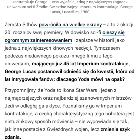
kontratakuje George Lucas wyjaśnia jedną z największych zagadek
uniwersum sci-fi
Źródło: Gwiezdne wojny: Imperium kontratakuje, George
Lucas, Lucasfilm, 1980
.
Zemsta Sithów
powróciła na wielkie ekrany
– a to z okazji
20. rocznicy swej premiery. Widowisko sci-fi
cieszy się
ogromnym zainteresowaniem
i zapisze w historii jako
jedna z największych kinowych reedycji. Tymczasem
podczas niedawnego pokazu innego filmu z tego
uniwersum,
mającego już 45 lat
Imperium kontratakuje
,
George Lucas postanowił odnieść się do kwestii, która od
lat intrygowała fanów:
dlaczego Yoda mówi na opak?
Przypomnijmy, że Yoda to ikona
Star Wars
i jeden z
najmądrzejszych oraz najbardziej szanowanych mistrzów
Jedi w odległej galaktyce. Poznaliśmy go w
Imperium
kontratakuje
, a cechą charakterystyczną tego bohatera jest
nietuzinkowy sposób mówienia – nie wypowiada się tak,
jak inne postacie z
Gwiezdnych wojen
, lecz
zmienia szyk
zdania.