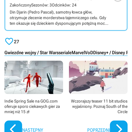
wymazania jego istnienia, Loki zostaje zmuszony do
Zakończony
Sezonów: 3
Odcinków: 24
zapolowania na inną wersję samego siebie, której
Din Djarin (Pedro Pascal), samotny łowca głów,
działania zagrażają stabilności linii czasowej. W serialu
otrzymuje zlecenie morderstwa tajemniczego celu. Gdy
zagrali m.in. Tom Hiddleston (Loki), Owen Wilson
ten okazuje się dzieckiem dysponującym potężną mocą,
(Mobius M. Mobius), Gugu Mbatha-Raw (Ravonna
płatny morderca postanawia go chronić. Hitowy serial
Renslayer) i Wunmi Mosaku (Łowca B-15).
oryginalny Disneya osadzony został w uniwersum

Gwiezdnych wojen oraz w konwencji kosmicznego
27
westernu.
Gwiezdne wojny / Star Wars
seriale
Marvel
VoD
Disney+ / Disney Pl
Indie Spring Sale na GOG.com
Wczorajszy teaser 11 bit studios
oferuje sporo ciekawych gier za
wyjaśniony. Poznaj South of the
mniej niż 15 zł
Circle
NASTĘPNY
POPRZEDNI