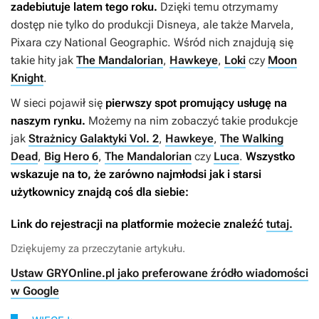
zadebiutuje latem tego roku.
Dzięki temu otrzymamy
dostęp nie tylko do produkcji Disneya, ale także Marvela,
Pixara czy National Geographic. Wśród nich znajdują się
takie hity jak
The Mandalorian
,
Hawkeye
,
Loki
czy
Moon
Knight
.
W sieci pojawił się
pierwszy spot promujący usługę na
naszym rynku.
Możemy na nim zobaczyć takie produkcje
jak
Strażnicy Galaktyki Vol. 2
,
Hawkeye
,
The Walking
Dead
,
Big Hero 6
,
The Mandalorian
czy
Luca
.
Wszystko
wskazuje na to, że zarówno najmłodsi jak i starsi
użytkownicy znajdą coś dla siebie:
Link do rejestracji na platformie możecie znaleźć
tutaj.
Dziękujemy za przeczytanie artykułu.
Ustaw GRYOnline.pl jako preferowane źródło wiadomości
w Google