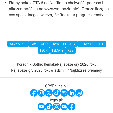
Płatny pokaz GTA 6 na Netflix „to chciwość, podłość i
nikczemność na najwyższym poziomie”. Gracze liczą na
coś specjalnego i wierzą, że Rockstar pragnie zemsty
WSZYSTKIE
GRY
COOLDOWN
PORADY
FILMY I SERIALE
TECH
TEMATY
RSS
Poradnik Gothic Remake
Najlepsze gry 2026 roku
Najlepsze gry 2025 roku
Wiedźmin 4
Najbliższe premiery
GRYOnline.pl:
tvgry.pl: