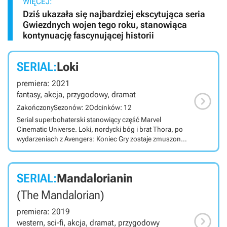
WIĘCEJ:
Dziś ukazała się najbardziej ekscytująca seria
Gwiezdnych wojen tego roku, stanowiąca
kontynuację fascynującej historii
SERIAL:
Loki
premiera: 2021

fantasy, akcja, przygodowy, dramat
Zakończony
Sezonów: 2
Odcinków: 12
Serial superbohaterski stanowiący część Marvel
Cinematic Universe. Loki, nordycki bóg i brat Thora, po
wydarzeniach z Avengers: Koniec Gry zostaje zmuszony
do pomocy tajemniczej organizacji monitorującej linie
czasowe. Loki to serial stanowiący część Marvel
Cinematic Universe czerpiący elementy z kina noir. Jego
SERIAL:
Mandalorianin
głównym bohaterem jest tytułowy bóg nordycki znany z
poprzednich filmów tego uniwersum. Po wydarzeniach
(The Mandalorian)
ukazanych w Avengers: Koniec Gry, jedna z
alternatywnych wersji Lokiego zostaje schwytana przez
premiera: 2019

Agencję Ochrony Chronostruktury, organizację stojącą
western, sci-fi, akcja, dramat, przygodowy
na straży linii czasowych multiwersum. Pod groźbą