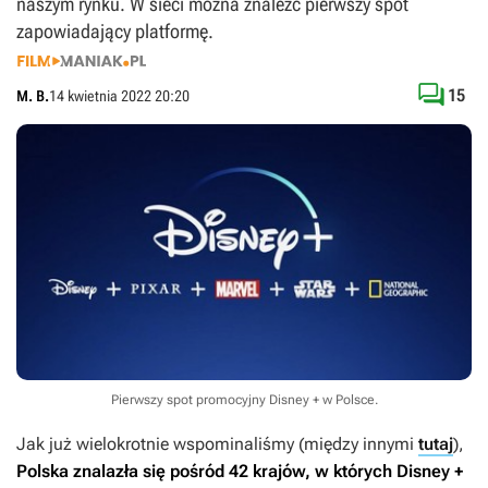
naszym rynku. W sieci można znaleźć pierwszy spot
zapowiadający platformę.

15
M. B.
14 kwietnia 2022 20:20
Pierwszy spot promocyjny Disney + w Polsce.
Jak już wielokrotnie wspominaliśmy (między innymi
tutaj
),
Polska znalazła się pośród 42 krajów, w których Disney +