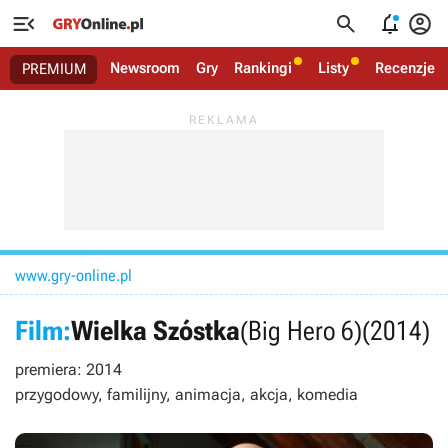




Newsroom
Gry
Rankingi
Listy
Recenzje
PREMIUM
www.gry-online.pl
Film:
Wielka Szóstka
(Big Hero 6)
(2014)
premiera: 2014
przygodowy, familijny, animacja, akcja, komedia