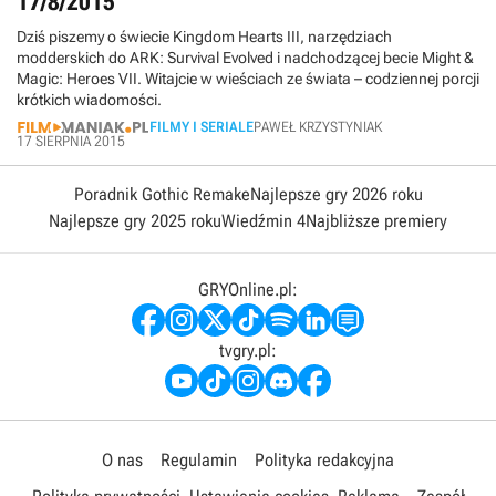
17/8/2015
Dziś piszemy o świecie Kingdom Hearts III, narzędziach
modderskich do ARK: Survival Evolved i nadchodzącej becie Might &
Magic: Heroes VII. Witajcie w wieściach ze świata – codziennej porcji
krótkich wiadomości.
FILMY I SERIALE
PAWEŁ KRZYSTYNIAK
17 SIERPNIA 2015
Poradnik Gothic Remake
Najlepsze gry 2026 roku
Najlepsze gry 2025 roku
Wiedźmin 4
Najbliższe premiery
GRYOnline.pl:
tvgry.pl:
O nas
Regulamin
Polityka redakcyjna