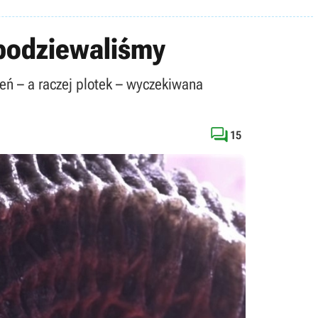
spodziewaliśmy
eń – a raczej plotek – wyczekiwana

15