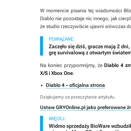
W momencie pisania tej wiadomości Bliz
Diablo
nie pozostaje nic innego, jak cier
że studio rzeczywiście ujawni wówczas d
POWIĄZANE:
Zaczęło się dziś, gracze mają 2 dn
grę survivalową z otwartym świate
Na koniec przypomnijmy, że
Diablo 4
zmi
X/S i Xbox One
.
Diablo 4 – oficjalna strona
Dziękujemy za przeczytanie artykułu.
Ustaw GRYOnline.pl jako preferowane ź
WIĘCEJ:
Widmo sprzedaży BioWare wzbudziło