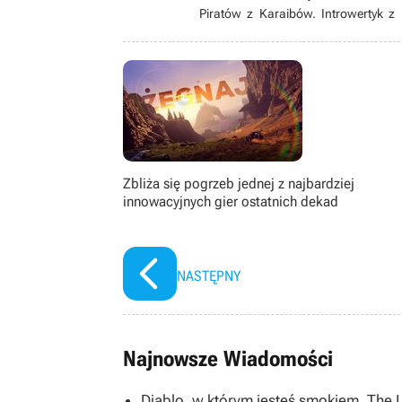
Piratów z Karaibów. Introwertyk z
naukami ścisłymi. Gdy po latach 
życiowego celu”. W końcu postanowił
którym jest dzisiaj.
Zbliża się pogrzeb jednej z najbardziej
innowacyjnych gier ostatnich dekad
NASTĘPNY
Najnowsze Wiadomości
Diablo, w którym jesteś smokiem. The 