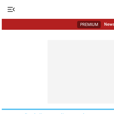

New
PREMIUM