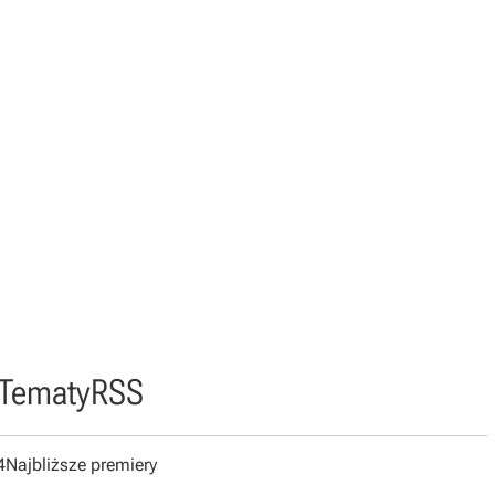
Tematy
RSS
4
Najbliższe premiery