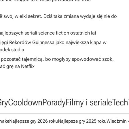
ł swój wielki sekret. Dziś taka zmiana wydaje się nie do
jlepszych seriali science fiction ostatnich lat
sięgi Rekordów Guinnessa jako największa klapa w
padek studia
ą pozostać tajemnicą, bo mogłyby spowodować szok.
 grę na Netflix
Gry
Cooldown
Porady
Filmy i seriale
Tech
emake
Najlepsze gry 2026 roku
Najlepsze gry 2025 roku
Wiedźmin 