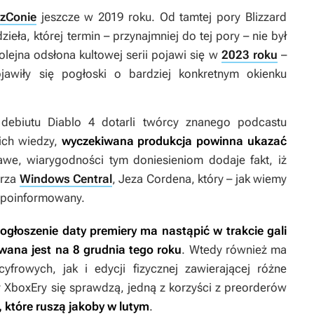
zzConie
jeszcze w 2019 roku. Od tamtej pory Blizzard
ieła, której termin – przynajmniej do tej pory – nie był
olejna odsłona kultowej serii pojawi się w
2023 roku
–
jawiły się pogłoski o bardziej konkretnym okienku
t debiutu
Diablo 4
dotarli twórcy znanego podcastu
ich wiedzy,
wyczekiwana produkcja powinna ukazać
awe, wiarygodności tym doniesieniom dodaje fakt, iż
arza
Windows Central
, Jeza Cordena, który – jak wiemy
e poinformowany.
 ogłoszenie daty premiery ma nastąpić w trakcie gali
ana jest na 8 grudnia tego roku
. Wtedy również ma
frowych, jak i edycji fizycznej zawierającej różne
py XboxEry się sprawdzą, jedną z korzyści z preorderów
 które ruszą jakoby w lutym
.