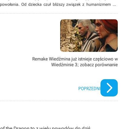
 powołania. Od dziecka czuł bliższy związek z humanizmem niż
nauki przyszedł czas stagnacji, wolał nazywać to „szukaniem
 zawalczyć o lepszą przyszłość, co zaprowadziło go do miejsca, w
Remake Wiedźmina już istnieje częściowo w
Wiedźminie 3; zobacz porównanie
POPRZEDNI
I of the Dragon to z wielu powodów do dziś