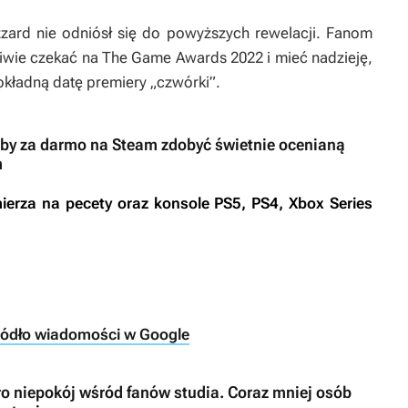
zard nie odniósł się do powyższych rewelacji. Fanom
pliwie czekać na The Game Awards 2022 i mieć nadzieję,
okładną datę premiery „czwórki”.
i, by za darmo na Steam zdobyć świetnie ocenianą
m
erza na pecety oraz konsole PS5, PS4, Xbox Series
ródło wiadomości w Google
 niepokój wśród fanów studia. Coraz mniej osób