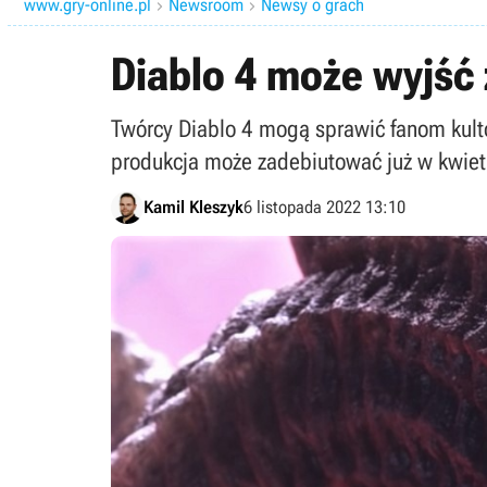
www.gry-online.pl
Newsroom
Newsy o grach


Diablo 4 może wyjść 
Twórcy Diablo 4 mogą sprawić fanom kulto
produkcja może zadebiutować już w kwiet
Kamil Kleszyk
6 listopada 2022 13:10