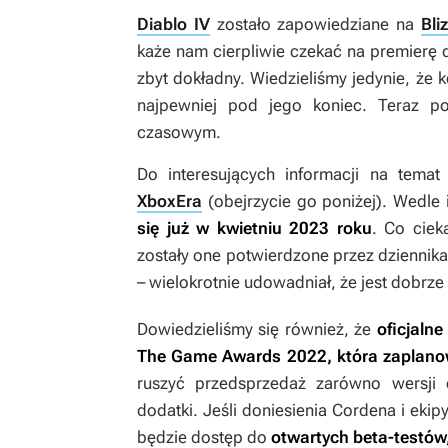
Diablo IV
zostało zapowiedziane na
Bli
każe nam cierpliwie czekać na premierę dz
zbyt dokładny. Wiedzieliśmy jedynie, że k
najpewniej pod jego koniec. Teraz po
czasowym.
Do interesujących informacji na tema
XboxEra
(obejrzycie go poniżej). Wedle 
się już w kwietniu 2023 roku
. Co ciek
zostały one potwierdzone przez dziennik
– wielokrotnie udowadniał, że jest dobrz
Dowiedzieliśmy się również, że
oficjalne
The Game Awards 2022, która zaplanow
ruszyć przedsprzedaż zarówno wersji cy
dodatki. Jeśli doniesienia Cordena i eki
będzie dostęp do
otwartych beta-testów,