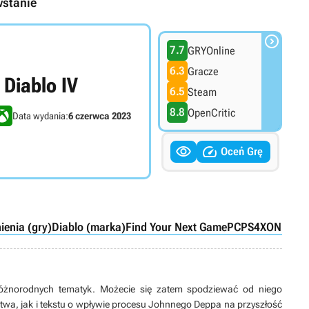
wstanie

7.7
GRYOnline
6.3
Gracze
Diablo IV
6.5
Steam
8.8
OpenCritic
Data wydania:
6 czerwca 2023


Oceń Grę
ienia (gry)
Diablo (marka)
Find Your Next Game
PC
PS4
XONE
PS5
óżnorodnych tematyk. Możecie się zatem spodziewać od niego
twa, jak i tekstu o wpływie procesu Johnnego Deppa na przyszłość