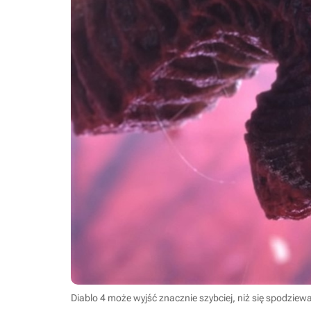
Diablo 4 może wyjść znacznie szybciej, niż się spodziew