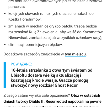
czy bonusach gwarantowanych przez założenie zestawu
pancerza;
kolejnych słowach runicznych oraz schematach do
Kostki Horadrimów;
zmianach w mechanice gry (po patchu trzeba będzie
roztrzaskać Kulę Zniewolenia, aby wejść do Kazamatów
Nienawiści, zamiast zabijać wszystkich członków rady);
eliminacji pomniejszych błędów.
Dodatkowe szczegóły znajdziecie w
tym miejscu
.
POWIĄZANE:
10-letnia strzelanka z otwartym światem od
Ubisoftu dostała wielką aktualizację i
kosztującą krocie wersję. Gracze pomogą
stworzyć nowy rozdział Ghost Recon
Z czego zatem wynika całe opóźnienie?
Otóż w ostatnich
dniach twórcy
Diablo II: Resurrected
napotkali na pewne