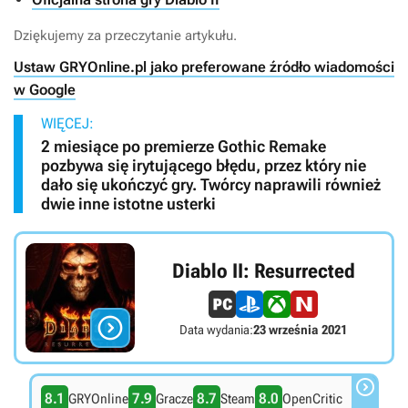
Dziękujemy za przeczytanie artykułu.
Ustaw GRYOnline.pl jako preferowane źródło wiadomości
w Google
WIĘCEJ:
2 miesiące po premierze Gothic Remake
pozbywa się irytującego błędu, przez który nie
dało się ukończyć gry. Twórcy naprawili również
dwie inne istotne usterki
Diablo II: Resurrected

Data wydania:
23 września 2021

8.1
7.9
8.7
8.0
GRYOnline
Gracze
Steam
OpenCritic