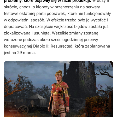
problemy, które pojawiły się w fazie produkcji.
W dużym
skrócie, chodzi o kłopoty w przenoszeniu na serwery
testowe ostatniej partii poprawek, które nie funkcjonowały
w odpowiedni sposób. W efekcie trzeba było ją wycofać i
dopracować. Na szczęście większość błędów została już
zlokalizowana i usunięta. Wszelkie zmiany zostaną
wdrożone podczas około sześciogodzinnej przerwy
konserwacyjnej
Diablo II: Resurrected
, która zaplanowana
jest na 29 marca.