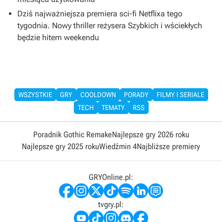
Dziś najważniejsza premiera sci-fi Netflixa tego
tygodnia. Nowy thriller reżysera Szybkich i wściekłych
będzie hitem weekendu
WSZYSTKIE
GRY
COOLDOWN
PORADY
FILMY I SERIALE
TECH
TEMATY
RSS
Poradnik Gothic Remake
Najlepsze gry 2026 roku
Najlepsze gry 2025 roku
Wiedźmin 4
Najbliższe premiery
GRYOnline.pl:
tvgry.pl: