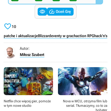


Oceń Grę

10
patche i aktualizacje
Blizzard
eventy w grach
action RPG
hack'n'sla
Autor:
Miłosz Szubert
Netflix chce więcej gier, pomoże
Nova w MCU, otrzyma film lub
w tym nowe studio
serial. Tłumaczymy, co to za
bohater