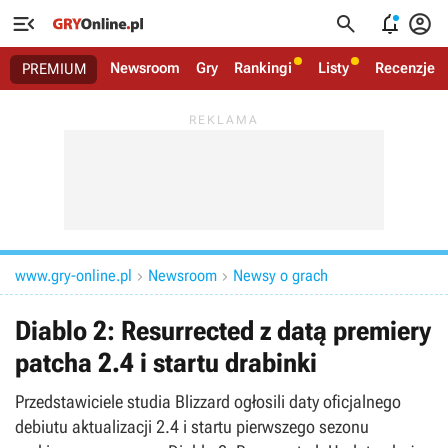




Newsroom
Gry
Rankingi
Listy
Recenzje
PREMIUM
www.gry-online.pl
Newsroom
Newsy o grach


Diablo 2: Resurrected z datą premiery
patcha 2.4 i startu drabinki
Przedstawiciele studia Blizzard ogłosili daty oficjalnego
debiutu aktualizacji 2.4 i startu pierwszego sezonu