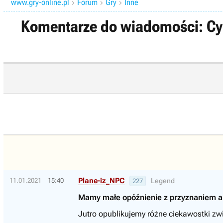
www.gry-online.pl
Forum
Gry
Inne



Komentarze do wiadomości: Cyb
Plane-iz_NPC
11.01.2021
15:40
Legend
227
Mamy małe opóźnienie z przyznaniem a
Jutro opublikujemy różne ciekawostki zwi