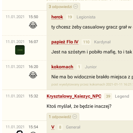
3
odpowiedzi
herok
11.01.2021
15:50
Legionista
19
😂
ty chcesz żeby casualowy gracz grał w
papież Flo IV
11.01.2021
16:07
Kardynał
110
Jest na szóstym i pobiło mafię, to i ta
kokomach
11.01.2021
16:20
Junior
1
😂
Nie ma bo widocznie brakło miejsca z 
post wyedytowany przez kokomach 2021-01-11 16:21:
Krysztalowy_Ksiezyc_NPC
11.01.2021
15:32
Legend
39
Ktoś myślał, że będzie inaczej?
1
odpowiedź
V
11.01.2021
15:54
Generał
8