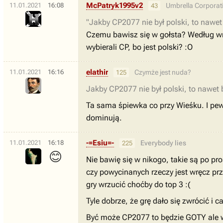
McPatryk1995v2
11.01.2021
16:08
Umbrella Corporat
43
"Jakby CP2077 nie był polski, to nawet 
Czemu bawisz się w gołsta? Według wrz
wybierali CP, bo jest polski? :O
elathir
11.01.2021
16:16
Czymże jest nuda?
125
Jakby CP2077 nie był polski, to nawet b
Ta sama śpiewka co przy Wieśku. I pew
dominują.
-=Esiu=-
11.01.2021
16:18
Everybody lies
225
😊
Nie bawię się w nikogo, takie są po p
czy powycinanych rzeczy jest wręcz prz
gry wrzucić choćby do top 3 :(
Tyle dobrze, że grę dało się zwrócić i
Być może CP2077 to będzie GOTY ale w 2