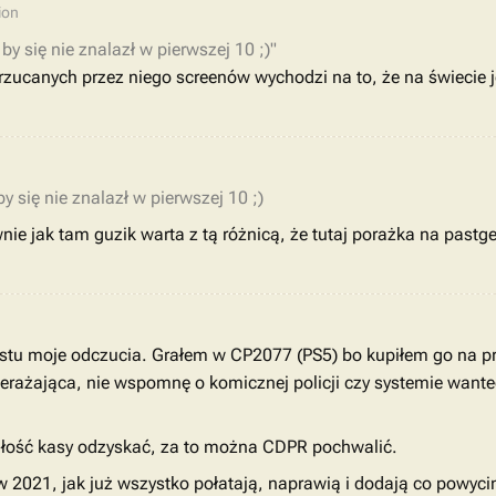
ion
by się nie znalazł w pierwszej 10 ;)"
ucanych przez niego screenów wychodzi na to, że na świecie jed
y się nie znalazł w pierwszej 10 ;)
nie jak tam guzik warta z tą różnicą, że tutaj porażka na past
rostu moje odczucia. Grałem w CP2077 (PS5) bo kupiłem go na pr
erażająca, nie wspomnę o komicznej policji czy systemie wanted
 całość kasy odzyskać, za to można CDPR pochwalić.
021, jak już wszystko połatają, naprawią i dodają co powycina