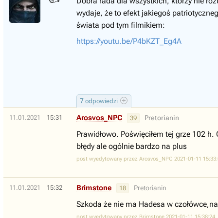
Dobra rada dla wszystkich, którzy nie ro
wydaje, że to efekt jakiegoś patriotyczn
świata pod tym filmikiem:
https://youtu.be/P4bKZT_Eg4A
7
odpowiedzi
Arosvos_NPC
11.01.2021
15:31
Pretorianin
39
Prawidłowo. Poświęciłem tej grze 102 h. 
błędy ale ogólnie bardzo na plus
post wyedytowany przez Arosvos_NPC 2021-01-11 15:33:
Brimstone
11.01.2021
15:32
Pretorianin
18
Szkoda że nie ma Hadesa w czołówce,na
post wyedytowany przez Brimstone 2021-01-11 15:38:24