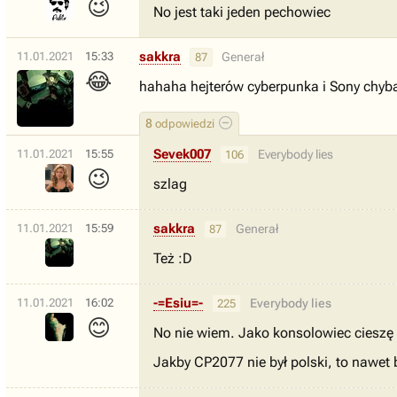
😉
No jest taki jeden pechowiec
sakkra
11.01.2021
15:33
Generał
87
😂
hahaha hejterów cyberpunka i Sony chyba 
8
odpowiedzi
Sevek007
11.01.2021
15:55
Everybody lies
106
😉
szlag
sakkra
11.01.2021
15:59
Generał
87
Też :D
-=Esiu=-
11.01.2021
16:02
Everybody lies
225
😊
No nie wiem. Jako konsolowiec cieszę 
Jakby CP2077 nie był polski, to nawet b