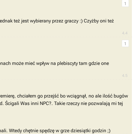
1
nak też jest wybierany przez graczy :) Czyżby oni też
4.4
1
genach może mieć wpływ na plebiscyty tam gdzie one
4.5
emierę, chciałem go przejść bo wciągnął, no ale ilość bugów
. Ścigali Was inni NPC?. Takie rzeczy nie pozwalają mi tej
li. Wtedy chętnie spędzę w grze dziesiątki godzin ;)