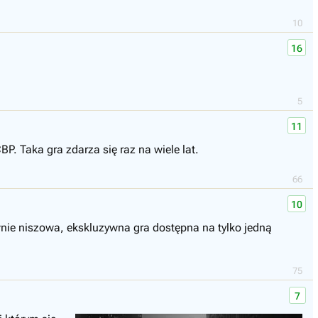
10
16
5
11
BP. Taka gra zdarza się raz na wiele lat.
66
10
wnie niszowa, ekskluzywna gra dostępna na tylko jedną
75
7