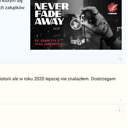
i którym się
ych zakątków
79
istorii ale w roku 2020 lepszej nie znalazłem. Dostrzegam
1
1