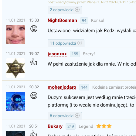
post wyedytowany przez Plane-iz_NPC 2021-01-11 15:45
2
odpowiedzi
NightBosman
11.01.2021
15:33
Konsul
94
😡
Ustawione, widziałem jak Redzi wysłali 
11
odpowiedzi
jasonxxx
11.01.2021
19:07
Szeryf
155
👍
W pełni zasłużenie jak dla mnie. W nic od
mohenjodaro
11.01.2021
20:32
Kodeina zamiast protei
144
😃
Dużym sukcesem jest według mnie trzecie 
platformę (i to wcale nie dominującą), to
6
odpowiedzi
Bukary
11.01.2021
20:51
Legend
249
👍