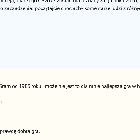
zumieją, dlaczego CP2077 został tutaj uznany za grę roku 2020, 
ego zaczadzenia: poczytajcie chociażby komentarze ludzi z różn
Gram od 1985 roku i może nie jest to dla mnie najlepsza gra w h
05
prawdę dobra gra.