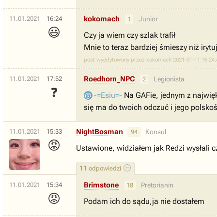
kokomach
11.01.2021
16:24
Junior
1
😃
Czy ja wiem czy szlak trafił
Mnie to teraz bardziej śmieszy niż irytu
post wyedytowany przez kokomach 2021-01-11 16:24:
Roedhorn_NPC
11.01.2021
17:52
Legionista
2
❓
-=Esiu=-
Na GAFie, jednym z najwięk
się ma do twoich odczuć i jego polskoś
NightBosman
11.01.2021
15:33
Konsul
94
😡
Ustawione, widziałem jak Redzi wysłali 
11
odpowiedzi
Brimstone
11.01.2021
15:34
Pretorianin
18
😡
Podam ich do sądu,ja nie dostałem