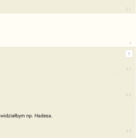
3.1
4
1
4.1
4.2
m widziałbym np. Hadesa.
4.3