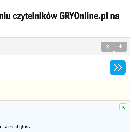
iu czytelników GRYOnline.pl na



16
jsce o 4 głosy.