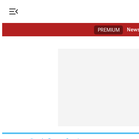

New
PREMIUM