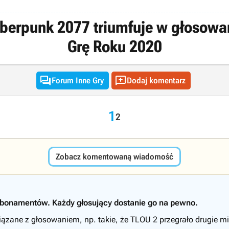
erpunk 2077 triumfuje w głosowan
Grę Roku 2020


Forum Inne Gry
Dodaj komentarz
1
2
Zobacz komentowaną wiadomość
bonamentów. Każdy głosujący dostanie go na pewno.
ązane z głosowaniem, np. takie, że TLOU 2 przegrało drugie mie