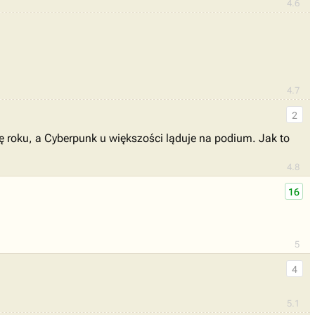
4.6
4.7
2
ę roku, a Cyberpunk u większości ląduje na podium. Jak to
4.8
16
5
4
5.1