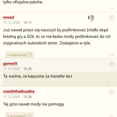
tylko oficjalne patche.
13
👎
wwad
17.12.2020
15:17
Już nawet piraci się nauczyli by podlinkować źródło skąd
kradną gry a GOL to co nie łaska mody podlinkować do ich
oryginalnych autorskich stron. Zostajecie w tyle.
1
odpowiedź
14
gamerX
17.12.2020
15:26
Ta ważne, że kapucha za transfer leci
14.1
menththethuethe
17.12.2020
15:30
Tej grze nawet mody nie pomogą.
1
odpowiedź
15