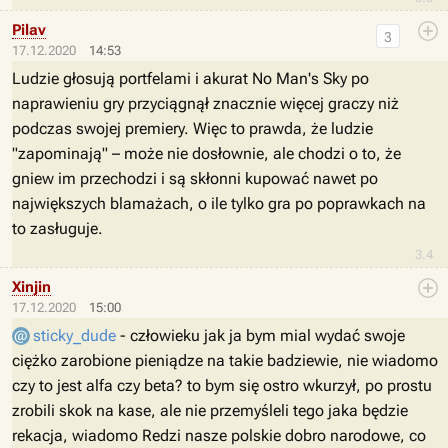
Pilav
3
17.12.2020
14:53
Ludzie głosują portfelami i akurat No Man's Sky po
naprawieniu gry przyciągnął znacznie więcej graczy niż
podczas swojej premiery. Więc to prawda, że ludzie
"zapominają" – może nie dosłownie, ale chodzi o to, że
gniew im przechodzi i są skłonni kupować nawet po
największych blamażach, o ile tylko gra po poprawkach na
to zasługuje.
3.4
Xinjin
17.12.2020
15:00
sticky_dude
- człowieku jak ja bym mial wydać swoje
ciężko zarobione pieniądze na takie badziewie, nie wiadomo
czy to jest alfa czy beta? to bym się ostro wkurzył, po prostu
zrobili skok na kase, ale nie przemyśleli tego jaka będzie
rekacja, wiadomo Redzi nasze polskie dobro narodowe, co