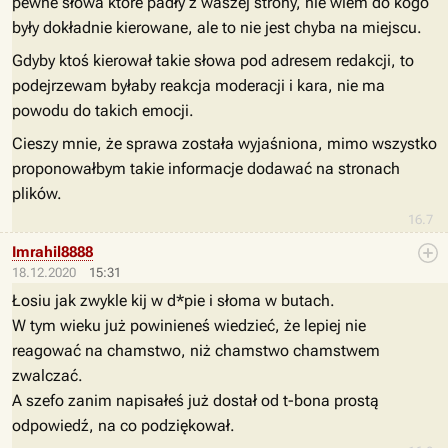
pewne słowa które padły z waszej strony, nie wiem do kogo
były dokładnie kierowane, ale to nie jest chyba na miejscu.
Gdyby ktoś kierował takie słowa pod adresem redakcji, to
podejrzewam byłaby reakcja moderacji i kara, nie ma
powodu do takich emocji.
Cieszy mnie, że sprawa została wyjaśniona, mimo wszystko
proponowałbym takie informacje dodawać na stronach
plików.
16.7
Imrahil8888
18.12.2020
15:31
Łosiu jak zwykle kij w d*pie i słoma w butach.
W tym wieku już powinieneś wiedzieć, że lepiej nie
reagować na chamstwo, niż chamstwo chamstwem
zwalczać.
A szefo zanim napisałeś już dostał od t-bona prostą
odpowiedź, na co podziękował.