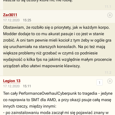
11.1
Zar3011
17.12.2020
15:25
Obstawiam, że rozbiło się o priorytety, jak w każdym korpo.
Modder dodaje to co mu akurat pasuje i co jest w stanie
zrobić. A oni tam pewnie mieli kocioł z tym żeby w ogóle gra
się uruchamiała na starszych konsolach. Na pc też mają
większe problemy niż grzebać w czymś co podniesie
wydajność o kilka fps na jakimś względnie małym procencie
urządzeń albo ułatwi mapowanie klawiszy.
11.2
Legion 13
1
17.12.2020
15:11
Ten cały PerformanceOverhaulCyberpunk to tragedia - jedyne
co naprawia to SMT dla AMD, a przy okazji psuje całą masę
innych rzeczy, między innymi:
- po zainstalowaniu moda zaczął mi się pojawiać znany w