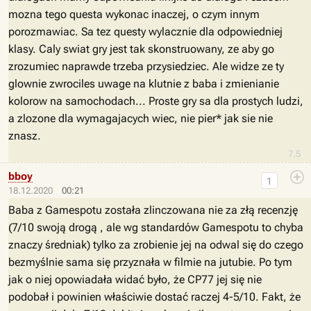
mozna tego questa wykonac inaczej, o czym innym
porozmawiac. Sa tez questy wylacznie dla odpowiedniej
klasy. Caly swiat gry jest tak skonstruowany, ze aby go
zrozumiec naprawde trzeba przysiedziec. Ale widze ze ty
glownie zwrociles uwage na klutnie z baba i zmienianie
kolorow na samochodach... Proste gry sa dla prostych ludzi,
a zlozone dla wymagajacych wiec, nie pier* jak sie nie
znasz.
7.5
bboy
1
18.12.2020
00:21
Baba z Gamespotu została zlinczowana nie za złą recenzję
(7/10 swoją drogą , ale wg standardów Gamespotu to chyba
znaczy średniak) tylko za zrobienie jej na odwal się do czego
bezmyślnie sama się przyznała w filmie na jutubie. Po tym
jak o niej opowiadała widać było, że CP77 jej się nie
podobał i powinien właściwie dostać raczej 4-5/10. Fakt, że