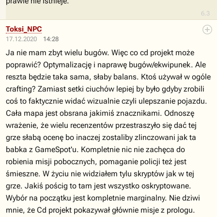
prawie nie istnieje.
6.3
Toksi_NPC
17.12.2020
14:28
Ja nie mam zbyt wielu bugów. Więc co cd projekt może
poprawić? Optymalizację i naprawę bugów/ekwipunek. Ale
reszta będzie taka sama, słaby balans. Ktoś używał w ogóle
crafting? Zamiast setki ciuchów lepiej by było gdyby zrobili
coś to faktycznie widać wizualnie czyli ulepszanie pojazdu.
Cała mapa jest obsrana jakimiś znacznikami. Odnoszę
wrażenie, że wielu recenzentów przestraszyło się dać tej
grze słabą ocenę bo inaczej zostaliby zlinczowani jak ta
babka z GameSpot'u. Kompletnie nic nie zachęca do
robienia misji pobocznych, pomaganie policji też jest
śmieszne. W życiu nie widziałem tylu skryptów jak w tej
grze. Jakiś pościg to tam jest wszystko oskryptowane.
Wybór na początku jest kompletnie marginalny. Nie dziwi
mnie, że Cd projekt pokazywał głównie misje z prologu.