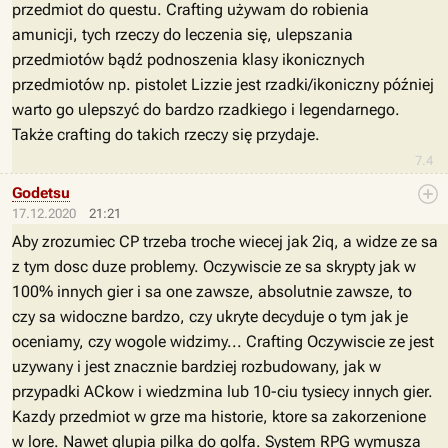
przedmiot do questu. Crafting używam do robienia
amunicji, tych rzeczy do leczenia się, ulepszania
przedmiotów bądź podnoszenia klasy ikonicznych
przedmiotów np. pistolet Lizzie jest rzadki/ikoniczny później
warto go ulepszyć do bardzo rzadkiego i legendarnego.
Także crafting do takich rzeczy się przydaje.
7.4
Godetsu
17.12.2020
21:21
Aby zrozumiec CP trzeba troche wiecej jak 2iq, a widze ze sa
z tym dosc duze problemy. Oczywiscie ze sa skrypty jak w
100% innych gier i sa one zawsze, absolutnie zawsze, to
czy sa widoczne bardzo, czy ukryte decyduje o tym jak je
oceniamy, czy wogole widzimy... Crafting Oczywiscie ze jest
uzywany i jest znacznie bardziej rozbudowany, jak w
przypadki ACkow i wiedzmina lub 10-ciu tysiecy innych gier.
Kazdy przedmiot w grze ma historie, ktore sa zakorzenione
w lore. Nawet glupia pilka do golfa. System RPG wymusza