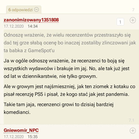
6
odpowiedzi
7
zanonimizowany1351808
1
17.12.2020
14:34
Odnoszę wrażenie, że wielu recenzentów przestraszyło się
dać tej grze słabą ocenę bo inaczej zostaliby zlinczowani jak
ta babka z GameSpot'u
Ja w ogóle odnoszę wrażenie, że recenzenci to boją się
wszystkich wydawców i brakuje im jaj. No, ale tak już jest
od lat w dziennikarstwie, nie tylko growym.
Ale w growym jest najśmieszniej, jak ten ziomek z kotaku co
pisał recenzję PS5 i pisał, że kogo stać jak jest pandemia.
Takie tam jaja, recenzenci growi to dzisiaj bardziej
komedianci.
7.1
Gniewomir_NPC
17.12.2020
15:35