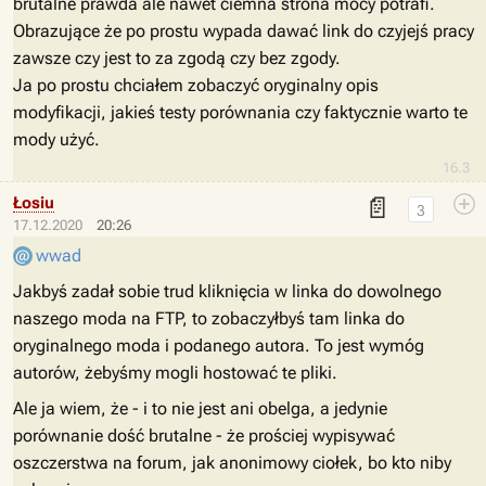
brutalne prawda ale nawet ciemna strona mocy potrafi.
Obrazujące że po prostu wypada dawać link do czyjejś pracy
zawsze czy jest to za zgodą czy bez zgody.
Ja po prostu chciałem zobaczyć oryginalny opis
modyfikacji, jakieś testy porównania czy faktycznie warto te
mody użyć.
16.3
📄
Łosiu
3
17.12.2020
20:26
wwad
Jakbyś zadał sobie trud kliknięcia w linka do dowolnego
naszego moda na FTP, to zobaczyłbyś tam linka do
oryginalnego moda i podanego autora. To jest wymóg
autorów, żebyśmy mogli hostować te pliki.
Ale ja wiem, że - i to nie jest ani obelga, a jedynie
porównanie dość brutalne - że prościej wypisywać
oszczerstwa na forum, jak anonimowy ciołek, bo kto niby