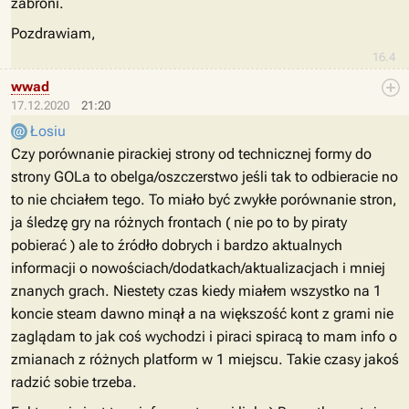
zabroni.
Pozdrawiam,
16.4
wwad
17.12.2020
21:20
Łosiu
Czy porównanie pirackiej strony od technicznej formy do
strony GOLa to obelga/oszczerstwo jeśli tak to odbieracie no
to nie chciałem tego. To miało być zwykłe porównanie stron,
ja śledzę gry na różnych frontach ( nie po to by piraty
pobierać ) ale to źródło dobrych i bardzo aktualnych
informacji o nowościach/dodatkach/aktualizacjach i mniej
znanych grach. Niestety czas kiedy miałem wszystko na 1
koncie steam dawno minął a na większość kont z grami nie
zaglądam to jak coś wychodzi i piraci spiracą to mam info o
zmianach z różnych platform w 1 miejscu. Takie czasy jakoś
radzić sobie trzeba.