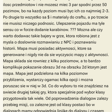
ilosc przedmiotow i nie mozesz miec 3 par spodni przez 50
pozimow, bo na kazdy poziom musi byc ich co najmniej 2-3.
Po drugie to wszystko sa $ i materialy do craftu, a po trzecie
nie musisz niczego podnosic. Ulepszenie pojazdu ma tyle
sensu co w forzie dodanie karabinow. ??? Mozna ale czy
warto dodawac takie bajery w grze, ktora robiona jest z
mysla o doslownie rozmawianiu z NPC i poznawaniu
historii. Mapa musi posiadac aktywnosci, ktore sa
generowane i nigdy nie da sie wyczyscic mapy z aktywnosci.
Mapa sklada sie rowniez z kilku poziomow, a to bardzo
komplikuje pokazanie obrazu 3d na obrazku 2d ktorym jest
mapa. Mapa jest podzielona na kilka poziomow
przyblizenia, wystarczy ogarnac kilka opcji i mozna
poruszac sie w niej w 3d. Co do wyboru to nie znajdziesz na
swiecie drugiej takiej gry, ktora specjalnie pod wybor klasy
przygotowala tak wiele. Od poprowadzenia dialogow zalezy
przebieg misji, co zalezne jest od klasy postaci bo w
dialogach mamy odpowiednia linijke do dialogu i czasem