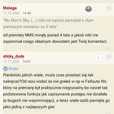
😂
Malaga
17.12.2020
14:40
"No Man's Sky, (...) nikt nie będzie pamiętał o złym
pierwszym wrażeniu za 2 lata"
od premiery NMS minęły ponad 4 lata a jakoś nikt nie
zapomniał czego idealnym dowodem jest Twój komentarz
3.2
sticky_dude
1
17.12.2020
14:51
Xinjin
Pierdololo jakich wiele, może czas przestać się tak
nakręcać?Od razu widać że nie grałeś w np w Fallouta NV,
który na premierę był praktycznie niegrywalny bo nawet tak
podstawowa funkcja jak zapisywanie postępu nie działała
(o bugach nie wspominając), a teraz wiele osób pamięta go
jako jedną z najlepszych gier.
3.3