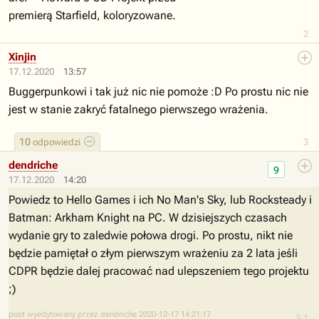
premierą Starfield, koloryzowane.
2
Xinjin
17.12.2020
13:57
Buggerpunkowi i tak już nic nie pomoże :D Po prostu nic nie
jest w stanie zakryć fatalnego pierwszego wrażenia.
10
odpowiedzi
3
dendriche
9
17.12.2020
14:20
Powiedz to Hello Games i ich No Man's Sky, lub Rocksteady i
Batman: Arkham Knight na PC. W dzisiejszych czasach
wydanie gry to zaledwie połowa drogi. Po prostu, nikt nie
będzie pamiętał o złym pierwszym wrażeniu za 2 lata jeśli
CDPR będzie dalej pracować nad ulepszeniem tego projektu
;)
post wyedytowany przez dendriche 2020-12-17 14:21:17
3.1