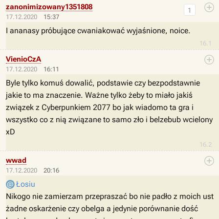
zanonimizowany1351808
1
17.12.2020
15:37
I ananasy próbujące cwaniakować wyjaśnione, noice.
16.1
VienioCzA
17.12.2020
16:11
Byle tylko komuś dowalić, podstawie czy bezpodstawnie
jakie to ma znaczenie. Ważne tylko żeby to miało jakiś
związek z Cyberpunkiem 2077 bo jak wiadomo ta gra i
wszystko co z nią związane to samo zło i belzebub wcielony
xD
16.2
wwad
17.12.2020
20:16
Łosiu
Nikogo nie zamierzam przepraszać bo nie padło z moich ust
żadne oskarżenie czy obelga a jedynie porównanie dość