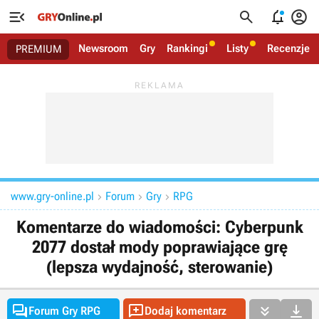




Newsroom
Gry
Rankingi
Listy
Recenzje
PREMIUM
www.gry-online.pl
Forum
Gry
RPG



Komentarze do wiadomości: Cyberpunk
2077 dostał mody poprawiające grę
(lepsza wydajność, sterowanie)




Forum Gry RPG
Dodaj komentarz