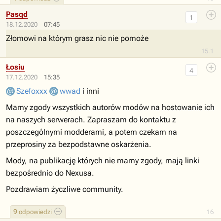
Pasqd
1
18.12.2020
07:45
Złomowi na którym grasz nic nie pomoże
15.1
Łosiu
4
17.12.2020
15:35
Szefoxxx
wwad
i inni
Mamy zgody wszystkich autorów modów na hostowanie ich
na naszych serwerach. Zapraszam do kontaktu z
poszczególnymi modderami, a potem czekam na
przeprosiny za bezpodstawne oskarżenia.
Mody, na publikację których nie mamy zgody, mają linki
bezpośrednio do Nexusa.
Pozdrawiam życzliwe community.
9
odpowiedzi
16