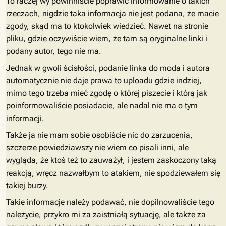
To raczej wy powinniście poprawić informowanie o takich
rzeczach, nigdzie taka informacja nie jest podana, że macie
zgody, skąd ma to ktokolwiek wiedzieć. Nawet na stronie
pliku, gdzie oczywiście wiem, że tam są oryginalne linki i
podany autor, tego nie ma.
Jednak w gwoli ścisłości, podanie linka do moda i autora
automatycznie nie daje prawa to uploadu gdzie indziej,
mimo tego trzeba mieć zgodę o której piszecie i którą jak
poinformowaliście posiadacie, ale nadal nie ma o tym
informacji.
Także ja nie mam sobie osobiście nic do zarzucenia,
szczerze powiedziawszy nie wiem co pisali inni, ale
wygląda, że ktoś też to zauważył, i jestem zaskoczony taką
reakcją, wręcz nazwałbym to atakiem, nie spodziewałem się
takiej burzy.
Takie informacje należy podawać, nie dopilnowaliście tego
należycie, przykro mi za zaistniałą sytuację, ale także za