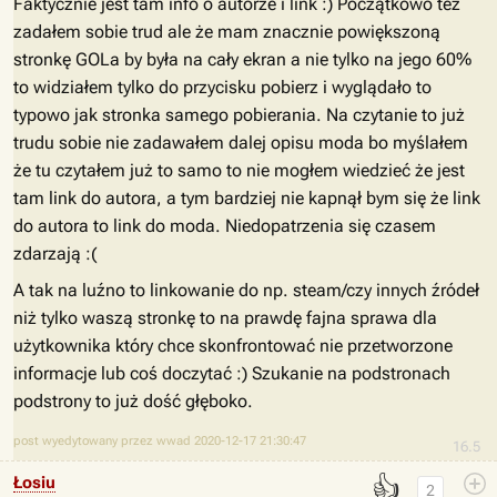
Faktycznie jest tam info o autorze i link :) Początkowo też
zadałem sobie trud ale że mam znacznie powiększoną
stronkę GOLa by była na cały ekran a nie tylko na jego 60%
to widziałem tylko do przycisku pobierz i wyglądało to
typowo jak stronka samego pobierania. Na czytanie to już
trudu sobie nie zadawałem dalej opisu moda bo myślałem
że tu czytałem już to samo to nie mogłem wiedzieć że jest
tam link do autora, a tym bardziej nie kapnął bym się że link
do autora to link do moda. Niedopatrzenia się czasem
zdarzają :(
A tak na luźno to linkowanie do np. steam/czy innych źródeł
niż tylko waszą stronkę to na prawdę fajna sprawa dla
użytkownika który chce skonfrontować nie przetworzone
informacje lub coś doczytać :) Szukanie na podstronach
podstrony to już dość głęboko.
post wyedytowany przez wwad 2020-12-17 21:30:47
16.5
👍
Łosiu
2