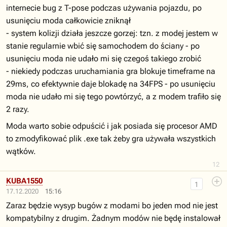
internecie bug z T-pose podczas używania pojazdu, po
usunięciu moda całkowicie zniknął
- system kolizji działa jeszcze gorzej: tzn. z modej jestem w
stanie regularnie wbić się samochodem do ściany - po
usunięciu moda nie udało mi się czegoś takiego zrobić
- niekiedy podczas uruchamiania gra blokuje timeframe na
29ms, co efektywnie daje blokadę na 34FPS - po usunięciu
moda nie udało mi się tego powtórzyć, a z modem trafiło się
2 razy.
Moda warto sobie odpuścić i jak posiada się procesor AMD
to zmodyfikować plik .exe tak żeby gra używała wszystkich
wątków.
12
KUBA1550
1
17.12.2020
15:16
Zaraz będzie wysyp bugów z modami bo jeden mod nie jest
kompatybilny z drugim. Żadnym modów nie będę instalował