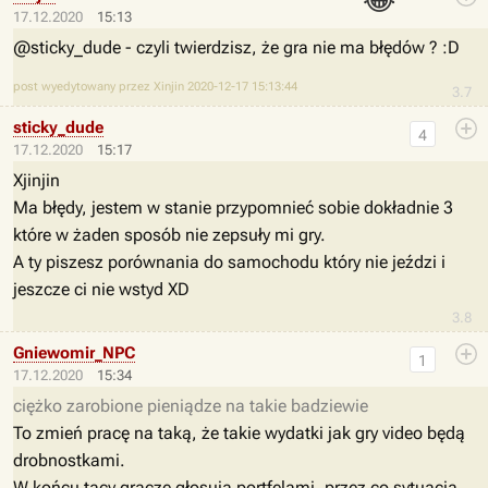
😂
17.12.2020
15:13
@sticky_dude
- czyli twierdzisz, że gra nie ma błędów ? :D
post wyedytowany przez Xinjin 2020-12-17 15:13:44
3.7
sticky_dude
4
17.12.2020
15:17
Xjinjin
Ma błędy, jestem w stanie przypomnieć sobie dokładnie 3
które w żaden sposób nie zepsuły mi gry.
A ty piszesz porównania do samochodu który nie jeździ i
jeszcze ci nie wstyd XD
3.8
Gniewomir_NPC
1
17.12.2020
15:34
ciężko zarobione pieniądze na takie badziewie
To zmień pracę na taką, że takie wydatki jak gry video będą
drobnostkami.
W końcu tacy gracze głosują portfelami, przez co sytuacja