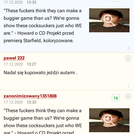
17.12.2020
13:33
"These fuckers think they can make a
buggier game than us? We're gonna
show these cocksuckers just who WE
are." - Howard o CD Projekt przed
premierą Starfield, koloryzowane.
2
pawel 222
17.12.2020
13:27
Nadal się kupowato jeżdzi autami .
1
zanonimizowany1351808
16
17.12.2020
13:33
"These fuckers think they can make a
buggier game than us? We're gonna
show these cocksuckers just who WE
are." - Howard o CD Projekt przed