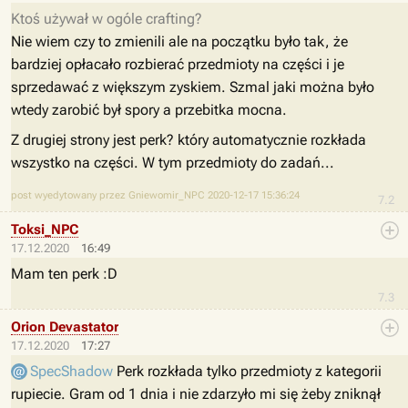
Ktoś używał w ogóle crafting?
Nie wiem czy to zmienili ale na początku było tak, że
bardziej opłacało rozbierać przedmioty na części i je
sprzedawać z większym zyskiem. Szmal jaki można było
wtedy zarobić był spory a przebitka mocna.
Z drugiej strony jest perk? który automatycznie rozkłada
wszystko na części. W tym przedmioty do zadań...
post wyedytowany przez Gniewomir_NPC 2020-12-17 15:36:24
7.2
Toksi_NPC
17.12.2020
16:49
Mam ten perk :D
7.3
Orion Devastator
17.12.2020
17:27
SpecShadow
Perk rozkłada tylko przedmioty z kategorii
rupiecie. Gram od 1 dnia i nie zdarzyło mi się żeby zniknął