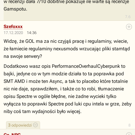
w recenzji dała 7/10 dobitnie pokazuje ile warte są recenzje
Gamspotu.
7.6
Szefoxxx
17.12.2020
14:36
Widzę, że GOL ma za nic czyjąś pracę i regulaminy, wiecie,
że łamiecie regulaminy nexusmods wrzucając pliki stamtąd
na swoje serwery?
Dodatkowo wasz opis PerformanceOverhaulCyberpunk to
bajki, jedyne co w tym modzie działa to ta poprawka pod
SMT AMD i może ten Async, a tak to placebo które totalnie
nic nie daje, sprawdziłem, i także co to robi, tłumaczenie
opisu Spectre w ogóle błędne, nie żadne wycieki tylko
wyłącza to poprawki Spectre pod luki cpu intela w grze, żeby
niby coś tam wydajności było więcej.
3
odpowiedzi
8