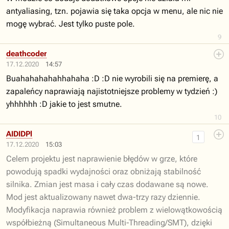
antyaliasing, tzn. pojawia się taka opcja w menu, ale nic nie
mogę wybrać. Jest tylko puste pole.
9
deathcoder
17.12.2020
14:57
Buahahahahahhahaha :D :D nie wyrobili się na premierę, a
zapaleńcy naprawiają najistotniejsze problemy w tydzień :)
yhhhhhh :D jakie to jest smutne.
10
AIDIDPl
1
17.12.2020
15:03
Celem projektu jest naprawienie błędów w grze, które
powodują spadki wydajności oraz obniżają stabilność
silnika. Zmian jest masa i cały czas dodawane są nowe.
Mod jest aktualizowany nawet dwa-trzy razy dziennie.
Modyfikacja naprawia również problem z wielowątkowością
współbieżną (Simultaneous Multi-Threading/SMT), dzięki