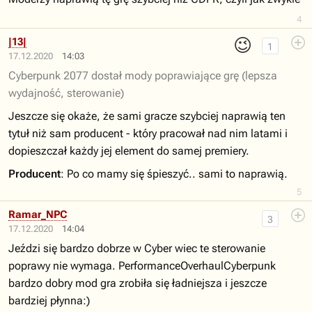
4
😉
|13|
1
17.12.2020
14:03
Cyberpunk 2077 dostał mody poprawiające grę (lepsza
wydajność, sterowanie)
Jeszcze się okaże, że sami gracze szybciej naprawią ten
tytuł niż sam producent - który pracował nad nim latami i
dopieszczał każdy jej element do samej premiery.
Producent
: Po co mamy się śpieszyć.. sami to naprawią.
5
Ramar_NPC
3
17.12.2020
14:04
Jeździ się bardzo dobrze w Cyber wiec te sterowanie
poprawy nie wymaga. PerformanceOverhaulCyberpunk
bardzo dobry mod gra zrobiła się ładniejsza i jeszcze
bardziej płynna:)