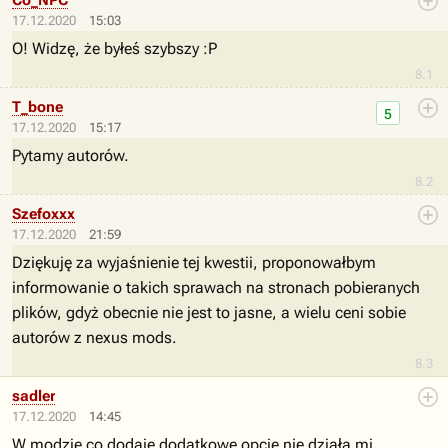
Co_NPC
17.12.2020
15:03
O! Widzę, że byłeś szybszy :P
8.1
T_bone
5
17.12.2020
15:17
Pytamy autorów.
8.2
Szefoxxx
17.12.2020
21:59
Dziękuję za wyjaśnienie tej kwestii, proponowałbym
informowanie o takich sprawach na stronach pobieranych
plików, gdyż obecnie nie jest to jasne, a wielu ceni sobie
autorów z nexus mods.
8.3
sadler
17.12.2020
14:45
W modzie co dodaje dodatkowe opcje nie działa mi