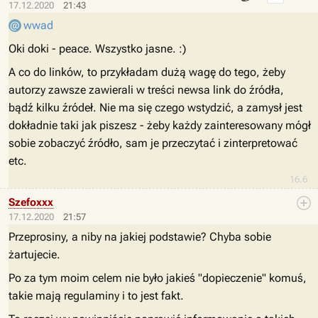
17.12.2020
21:43
wwad
Oki doki - peace. Wszystko jasne. :)
A co do linków, to przykładam dużą wagę do tego, żeby
autorzy zawsze zawierali w treści newsa link do źródła,
bądź kilku źródeł. Nie ma się czego wstydzić, a zamysł jest
dokładnie taki jak piszesz - żeby każdy zainteresowany mógł
sobie zobaczyć źródło, sam je przeczytać i zinterpretować
etc.
16.6
Szefoxxx
17.12.2020
21:57
Przeprosiny, a niby na jakiej podstawie? Chyba sobie
żartujecie.
Po za tym moim celem nie było jakieś "dopieczenie" komuś,
takie mają regulaminy i to jest fakt.