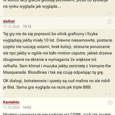
na rynku wygląda jak wygląda...
3.9
daihat
17.12.2020
19:14
Tej gry nie da się poprawić bo silnik graficzny i fizyka
wyglądają jakby miały 10 lat. Drewno niesamowite, postacie
często nie ruszają ustami, brak kolizji, straszne poruszanie
sie npc jakby w ogóle nie było motion caputre, jakieś drzewa
zbugowane na ekranie a wymagania 2x większe niż
valhalla. Sam klimat i muzyka jakby zerżnietę z Vampire the
Masquerade: Bloodlines i tak się czuję odpalając tą grę.
OK dialogi, bohaterowie i questy są cud malina no ale robili
je 8lat. Sama gra wygląda na razie jak triple BBB.
3.10
Kaniehto
17.12.2020
14:02
Moderzy naprawią tę grę szybciej niż CDPR, czyli jak zwykle