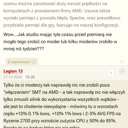
czemu można zanotować duży wzrost prędkości na
komputerach z procesorami firmy AMD. Usuwa także
wycieki pamięci z powodu błędu Spectre, oraz prawidłowo
przydziela pamięć dla gry, bazując na naszej konfiguracji.
Wow...Jak studio mając tyle czasu przed premierą nie
mogło tego zrobić co moder lub kilku moderów zrobiło w
mniej niż tydzień???
2
odpowiedzi
11
Legion 13
1
17.12.2020
15:20
Tylko że ci moderzy tak naprawdę nic nie zrobili poza
"włączeniem" SMT na AMD - a tak naprawdę nic nie włączyli
tylko zmusili silnik do wykorzystania wszystkich wątków -
ale jest to cholernie niewydajne - mówimy tu o wzrostach
rzędu +10% 0.1% lows, +10% 1% lows i 2-3% AVG FPS na
Ryzenie 2700 przy wzroście zużycia CPU z 50% do 85%.
Reszta to są bzdury które nic nie robią.