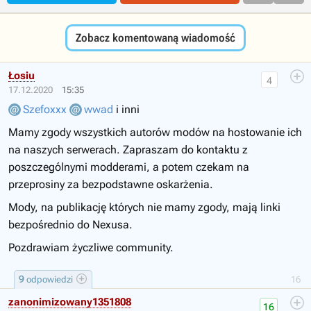
Zobacz komentowaną wiadomość
Łosiu
4
17.12.2020
15:35
Szefoxxx
wwad
i inni
Mamy zgody wszystkich autorów modów na hostowanie ich
na naszych serwerach. Zapraszam do kontaktu z
poszczególnymi modderami, a potem czekam na
przeprosiny za bezpodstawne oskarżenia.
Mody, na publikację których nie mamy zgody, mają linki
bezpośrednio do Nexusa.
Pozdrawiam życzliwe community.
9
odpowiedzi
16
zanonimizowany1351808
16