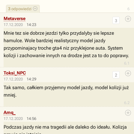
3
odpowiedzi
6
Metaverse
3
17.12.2020
14:23
Mnie tez sie dobrze jezdzi tylko przydalyby sie lepsze
hamulce. Wole bardziej realistyczny model jazdy
przypominajacy troche gta4 niz przyklejone auta. System
kolizji i zachowanie innych na drodze jest za to do poprawy.
6.1
Toksi_NPC
2
17.12.2020
14:29
Tak samo, całkiem przyjemny model jazdy, model kolizji już
mniej.
6.2
Amq_
17.12.2020
14:56
Podczas jazdy nie ma tragedii ale daleko do ideału. Kolizja