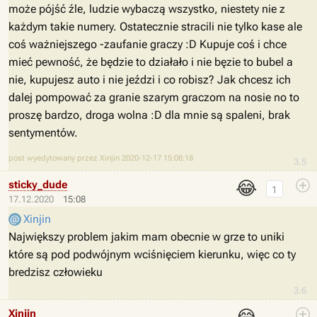
może pójść źle, ludzie wybaczą wszystko, niestety nie z
każdym takie numery. Ostatecznie stracili nie tylko kase ale
coś ważniejszego -zaufanie graczy :D Kupuje coś i chce
mieć pewność, że będzie to działało i nie bęzie to bubel a
nie, kupujesz auto i nie jeździ i co robisz? Jak chcesz ich
dalej pompować za granie szarym graczom na nosie no to
proszę bardzo, droga wolna :D dla mnie są spaleni, brak
sentymentów.
post wyedytowany przez Xinjin 2020-12-17 15:08:18
3.5
😂
sticky_dude
1
17.12.2020
15:08
Xinjin
Największy problem jakim mam obecnie w grze to uniki
które są pod podwójnym wciśnięciem kierunku, więc co ty
bredzisz człowieku
3.6
Xinjin