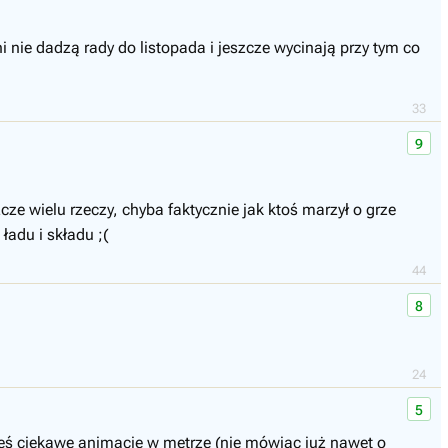
i nie dadzą rady do listopada i jeszcze wycinają przy tym co
33
9
ze wielu rzeczy, chyba faktycznie jak ktoś marzył o grze
adu i składu ;(
44
8
24
5
ieś ciekawe animacje w metrze (nie mówiąc już nawet o