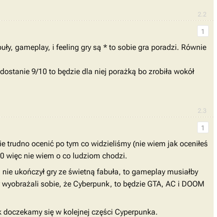
2.2
1
ły, gameplay, i feeling gry są * to sobie gra poradzi. Równie
 dostanie 9/10 to będzie dla niej porażką bo zrobiła wokół
2.3
1
 trudno ocenić po tym co widzieliśmy (nie wiem jak oceniłeś
/10 więc nie wiem o co ludziom chodzi.
m nie ukończył gry ze świetną fabuła, to gameplay musiałby
zy wyobrażali sobie, że Cyberpunk, to będzie GTA, AC i DOOM
k doczekamy się w kolejnej części Cyperpunka.