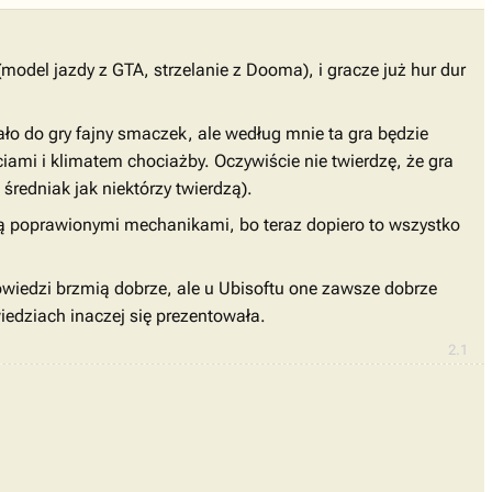
(model jazdy z GTA, strzelanie z Dooma), i gracze już hur dur
ło do gry fajny smaczek, ale według mnie ta gra będzie
ami i klimatem chociażby. Oczywiście nie twierdzę, że gra
 średniak jak niektórzy twierdzą).
zą poprawionymi mechanikami, bo teraz dopiero to wszystko
owiedzi brzmią dobrze, ale u Ubisoftu one zawsze dobrze
wiedziach inaczej się prezentowała.
2.1