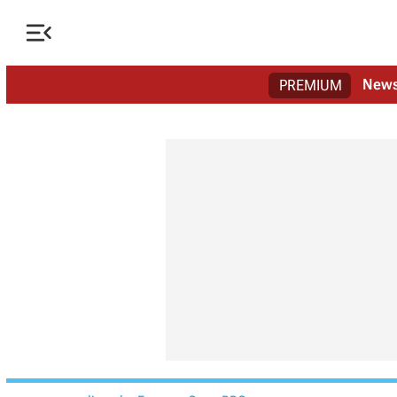

New
PREMIUM