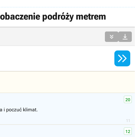
zobaczenie podróży metrem



20
 i poczuć klimat.
11
12