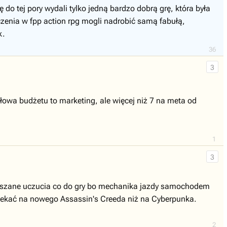
do tej pory wydali tylko jedną bardzo dobrą grę, która była
czenia w fpp action rpg mogli nadrobić samą fabułą,
k.
36
3
ołowa budżetu to marketing, ale więcej niż 7 na meta od
1
3
mieszane uczucia co do gry bo mechanika jazdy samochodem
czekać na nowego Assassin's Creeda niż na Cyberpunka.
2