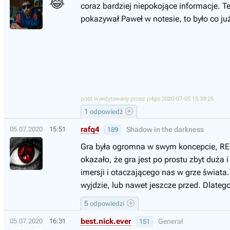
😂
coraz bardziej niepokojące informacje. T
pokazywał Paweł w notesie, to było co już
post wyedytowany przez p4go 2020-07-05 15:39:25
1
odpowiedź
rafq4
05.07.2020
15:51
Shadow in the darkness
189
Gra była ogromna w swym koncepcie, RED
okazało, że gra jest po prostu zbyt duża
imersji i otaczającego nas w grze świata.
wyjdzie, lub nawet jeszcze przed. Dlateg
5
odpowiedzi
best.nick.ever
05.07.2020
16:31
Generał
151