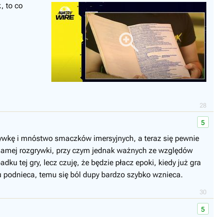
, to co
28
5
ywkę i mnóstwo smaczków imersyjnych, a teraz się pewnie
la samej rozgrywki, przy czym jednak ważnych ze względów
u tej gry, lecz czuję, że będzie płacz epoki, kiedy już gra
su podnieca, temu się ból dupy bardzo szybko wznieca.
30
5