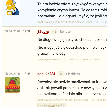
Ta gra będzie ofiarą zbyt wygórowanych o
kompletnie czymś innym. To co teraz robi
postaciami i dialogami. Myślę, że jeśli ś
post wyedytowany przez best.nick.ever 2020-07-05 16:32
12dura
05.07.2020
13:38
Senator
48
Niedługo w tej grze tylko chodzenie zosta
Nie mogę już się doczekać premiery i pęka
graczy nie wróżę
post wyedytowany przez 12dura 2020-07-05 13:46:32
sasuke284
05.07.2020
13:44
Fleshless
97
Również nie będzie możliwości tuningow
Jak tak powoli patrze na te newsy bo to
jest wykonana średnio albo inna rzecz j
post wyedytowany przez sasuke284 2020-07-05 13:45:54
11
odpowiedzi