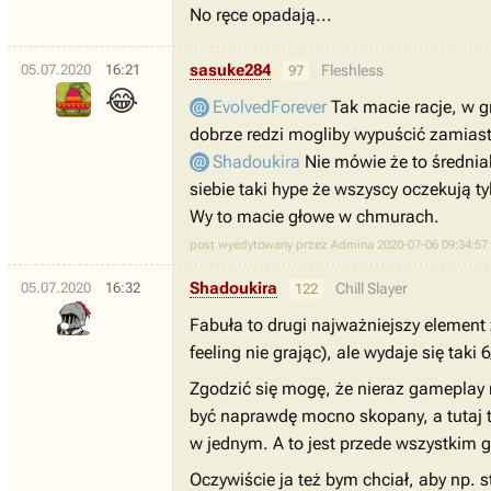
No ręce opadają...
sasuke284
05.07.2020
16:21
Fleshless
97
😂
EvolvedForever
Tak macie racje, w gr
dobrze redzi mogliby wypuścić zamiast 
Shadoukira
Nie mówie że to średniak
siebie taki hype że wszyscy oczekują ty
Wy to macie głowe w chmurach.
post wyedytowany przez Admina 2020-07-06 09:34:57
Shadoukira
05.07.2020
16:32
Chill Slayer
122
Fabuła to drugi najważniejszy element
feeling nie grając), ale wydaje się tak
Zgodzić się mogę, że nieraz gameplay r
być naprawdę mocno skopany, a tutaj ta
w jednym. A to jest przede wszystkim gr
Oczywiście ja też bym chciał, aby np.