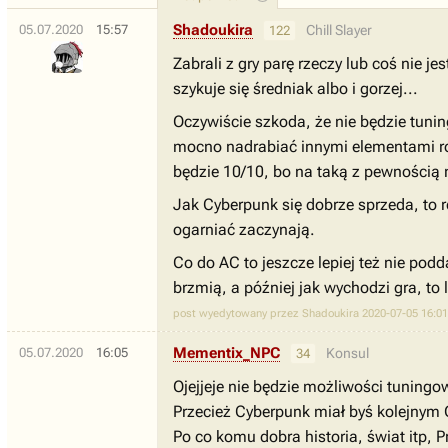
Shadoukira
05.07.2020
15:57
Chill Slayer
122
Zabrali z gry parę rzeczy lub coś nie j
szykuje się średniak albo i gorzej...
Oczywiście szkoda, że nie będzie tunin
mocno nadrabiać innymi elementami roz
będzie 10/10, bo na taką z pewnością ni
Jak Cyberpunk się dobrze sprzeda, to
ogarniać zaczynają.
Co do AC to jeszcze lepiej też nie po
brzmią, a później jak wychodzi gra, to 
post wyedytowany przez Shadoukira 2020-07-05 16:01
Mementix_NPC
05.07.2020
16:05
Konsul
34
Ojejjeje nie będzie możliwości tuningow
Przecież Cyberpunk miał byś kolejnym
Po co komu dobra historia, świat itp,