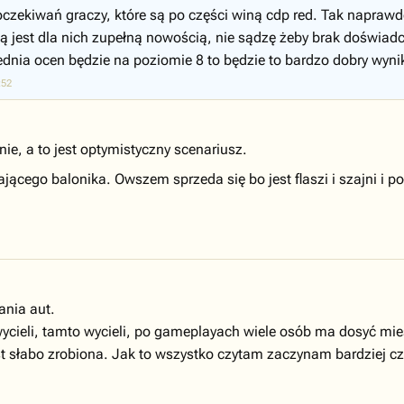
czekiwań graczy, które są po części winą cdp red. Tak naprawdę 
ą jest dla nich zupełną nowością, nie sądzę żeby brak doświad
rednia ocen będzie na poziomie 8 to będzie to bardzo dobry wyni
:52
nie, a to jest optymistyczny scenariusz.
jącego balonika. Owszem sprzeda się bo jest flaszi i szajni i p
ania aut.
 wycieli, tamto wycieli, po gameplayach wiele osób ma dosyć 
est słabo zrobiona. Jak to wszystko czytam zaczynam bardziej 