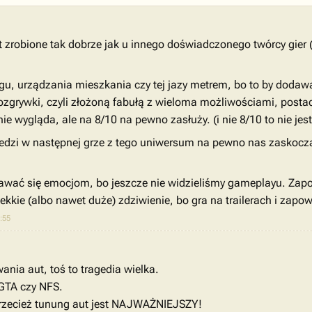
est zrobione tak dobrze jak u innego doświadczonego twórcy gier 
gu, urządzania mieszkania czy tej jazy metrem, bo to by dodawa
grywki, czyli złożoną fabułą z wieloma możliwościami, postaci
e wygląda, ale na 8/10 na pewno zasłuży. (i nie 8/10 to nie jest
 redzi w następnej grze z tego uniwersum na pewno nas zaskoc
ddawać się emocjom, bo jeszcze nie widzieliśmy gameplayu. Zap
lekkie (albo nawet duże) zdziwienie, bo gra na trailerach i zapo
:55
ania aut, toś to tragedia wielka.
 GTA czy NFS.
 Przecież tunung aut jest NAJWAŻNIEJSZY!