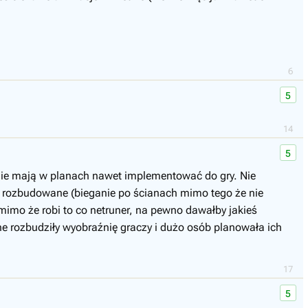
6
5
14
5
o nie mają w planach nawet implementować do gry. Nie
o rozbudowane (bieganie po ścianach mimo tego że nie
mimo że robi to co netruner, na pewno dawałby jakieś
inne rozbudziły wyobraźnię graczy i dużo osób planowała ich
17
5