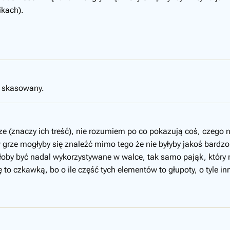
ikach).
7 skasowany.
grze (znaczy ich treść), nie rozumiem po co pokazują coś, czeg
 grze mogłyby się znaleźć mimo tego że nie byłyby jakoś bardz
łoby być nadal wykorzystywane w walce, tak samo pająk, który 
ę to czkawką, bo o ile część tych elementów to głupoty, o tyle 