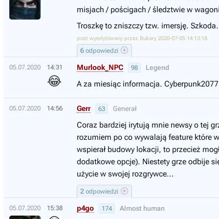
misjach / pościgach / śledztwie w wagon
Troszkę to zniszczy tzw. imersję. Szkoda.
post wyedytowany przez Bukary 2020-07-05 14:13:18
6
odpowiedzi
Murlook_NPC
05.07.2020
14:31
Legend
98
😂
A za miesiąc informacja. Cyberpunk207
Gerr
05.07.2020
14:56
Generał
63
Coraz bardziej irytują mnie newsy o tej 
rozumiem po co wywalają feature które w
wspierał budowy lokacji, to przecież mog
dodatkowe opcje). Niestety grze odbije si
użycie w swojej rozgrywce...
2
odpowiedzi
p4go
05.07.2020
15:38
Almost human
174