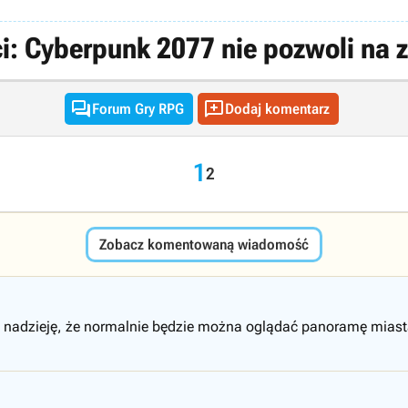
: Cyberpunk 2077 nie pozwoli na 


Forum Gry RPG
Dodaj komentarz
1
2
Zobacz komentowaną wiadomość
nadzieję, że normalnie będzie można oglądać panoramę miasta