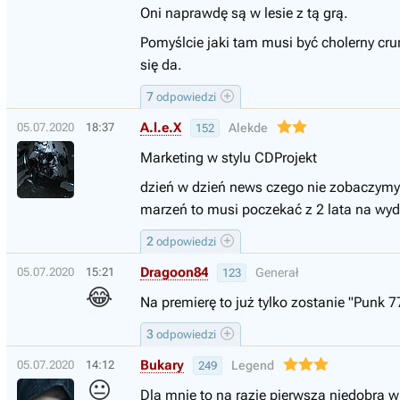
Oni naprawdę są w lesie z tą grą.
Pomyślcie jaki tam musi być cholerny crun
się da.
7
odpowiedzi
A.l.e.X
05.07.2020
18:37
Alekde
152
Marketing w stylu CDProjekt
dzień w dzień news czego nie zobaczymy j
marzeń to musi poczekać z 2 lata na wyda
2
odpowiedzi
Dragoon84
05.07.2020
15:21
Generał
123
😂
Na premierę to już tylko zostanie "Punk 77
3
odpowiedzi
Bukary
05.07.2020
14:12
Legend
249
😐
Dla mnie to na razie pierwsza niedobra 