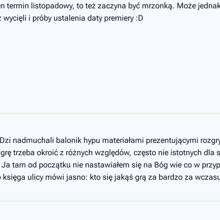
en termin listopadowy, to też zaczyna być mrzonką. Może jednak
 wycięli i próby ustalenia daty premiery :D
zi nadmuchali balonik hypu materiałami prezentującymi rozgr
 i grę trzeba okroić z różnych względów, często nie istotnych d
 Ja tam od początku nie nastawiałem się na Bóg wie co w przypadk
o księga ulicy mówi jasno: kto się jakąś grą za bardzo za wcza