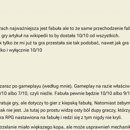
ach najważniejsza jest fabuła ale to że same przechodzenie fabu
gry artykuł na wikipedii to by dostała 10/10 od wszystkich.
 tylko że mi już ta gra przestała sie tak podobać, nawet jak gra
lko i wyłącznie 10/10
 zaraz po gameplayu (według mnie). Gameplay na razie właściwie
i 6/10 albo 7/10, czyli nieźle. Fabuła pewnie będzie 10/10 albo 9
atuje gry, ale dotyczy to gier z kiepską fabułą. Natomiast żeby
k nie jest. Ja tutaj po prostu widzę osty ból dupy graczy, któr
a RPG nastawiona na fabułę i redzi się z tym nigdy nie kryli.
 strzelanie miało większego kopa, ale może usprawnień mechani