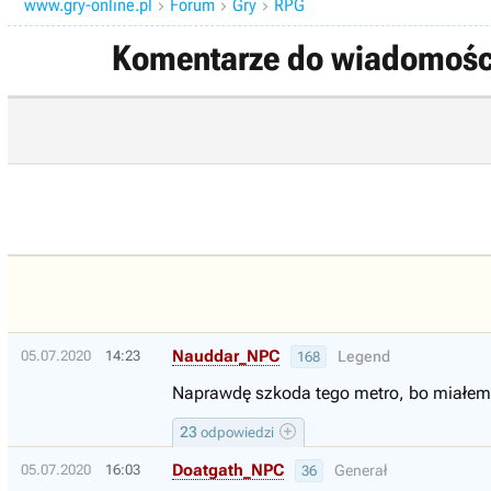
www.gry-online.pl
Forum
Gry
RPG



Komentarze do wiadomości
Nauddar_NPC
05.07.2020
14:23
Legend
168
Naprawdę szkoda tego metro, bo miałem 
23
odpowiedzi
Doatgath_NPC
05.07.2020
16:03
Generał
36