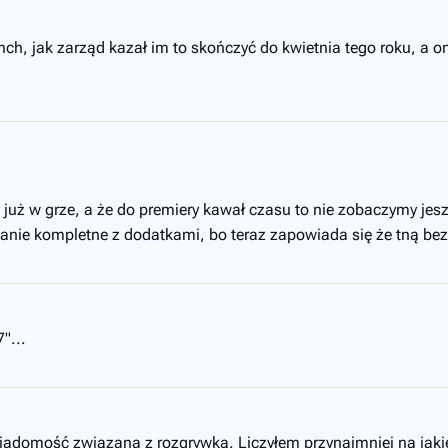
ch, jak zarząd kazał im to skończyć do kwietnia tego roku, a on
uż w grze, a że do premiery kawał czasu to nie zobaczymy jeszc
nie kompletne z dodatkami, bo teraz zapowiada się że tną bez ł
"...
wiadomość związana z rozgrywką. Liczyłem przynajmniej na jak