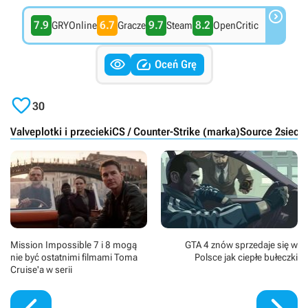

7.9
6.7
9.7
8.2
GRYOnline
Gracze
Steam
OpenCritic


Oceń Grę

30
Valve
plotki i przecieki
CS / Counter-Strike (marka)
Source 2
sieci
Mission Impossible 7 i 8 mogą
GTA 4 znów sprzedaje się w
nie być ostatnimi filmami Toma
Polsce jak ciepłe bułeczki
Cruise'a w serii