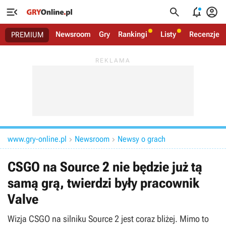




Newsroom
Gry
Rankingi
Listy
Recenzje
PREMIUM
www.gry-online.pl
Newsroom
Newsy o grach


CSGO na Source 2 nie będzie już tą
samą grą, twierdzi były pracownik
Valve
Wizja CSGO na silniku Source 2 jest coraz bliżej. Mimo to