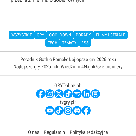
WSZYSTKIE
GRY
COOLDOWN
PORADY
FILMY I SERIALE
TECH
TEMATY
RSS
Poradnik Gothic Remake
Najlepsze gry 2026 roku
Najlepsze gry 2025 roku
Wiedźmin 4
Najbliższe premiery
GRYOnline.pl:
tvgry.pl:
O nas
Regulamin
Polityka redakcyjna