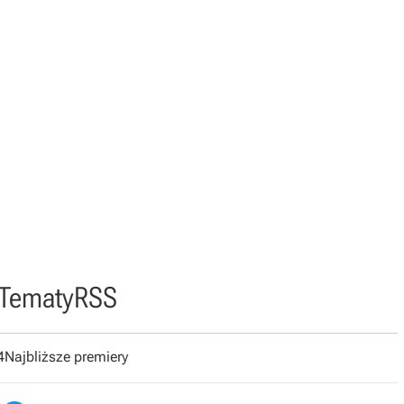
Tematy
RSS
4
Najbliższe premiery