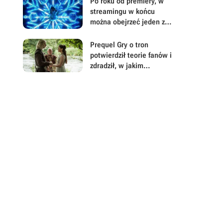
Po roku od premiery, w
wnuki znalazły kolekcję
streamingu w końcu
wartą nawet 300 tys.
można obejrzeć jeden z
euro
największych hitów
fantasy 2025 roku
Prequel Gry o tron
potwierdził teorie fanów i
zdradził, w jakim
kierunku może zmierzać
zakończenie serii książek