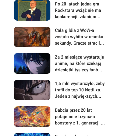
Po 20 latach jedna gra
Rockstara wciąż nie ma
konkurencji, zdaniem
współzałożyciela studia.
„Nie przypomina żadnej
Cała gildia z WoW-a
innej gry na rynku”
została wybita w ułamku
sekundy. Gracze stracili
tysiące godzin i
zastanawiają się czy to
Za 2 miesiące wystartuje
ich błąd, czy bug
anime, na które czekają
dziesiątki tysięcy fanów.
Wielu z nich chce zmiany
zakończenia
1,5 mln wystarczyło, żeby
trafił do top 10 Netflixa.
Jeden z największych
hitów ostatnich lat od
niedawna jest dostępny
Babcia przez 20 lat
w całości
potajemnie trzymała
boostery z 1. generacji i
3 holo Charizardy z
Pokemon TCG. Teraz