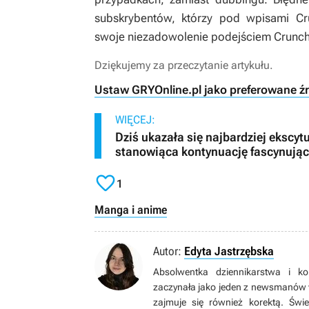
subskrybentów, którzy pod wpisami C
swoje niezadowolenie podejściem Crunchy
Dziękujemy za przeczytanie artykułu.
Ustaw GRYOnline.pl jako preferowane ź
WIĘCEJ:
Dziś ukazała się najbardziej ekscyt
stanowiąca kontynuację fascynujące

1
Manga i anime
Autor:
Edyta Jastrzębska
Absolwentka dziennikarstwa i ko
zaczynała jako jeden z newsmanów 
zajmuje się również korektą. Świe