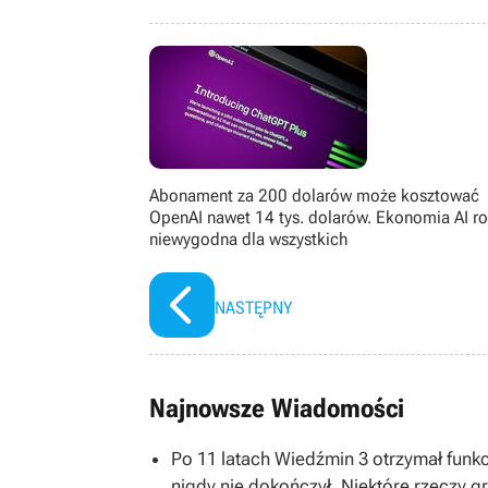
osadzonej w rzeczywistości, jak i 
czasie najchętniej sięga po tytuły 
do wielu przekonuje się dopiero, gdy
filmach, serialach, książkach oraz 
kilkunastu lat.
Abonament za 200 dolarów może kosztować
OpenAI nawet 14 tys. dolarów. Ekonomia AI ro
niewygodna dla wszystkich
NASTĘPNY
Najnowsze Wiadomości
Po 11 latach Wiedźmin 3 otrzymał funkc
nigdy nie dokończył. Niektóre rzeczy 