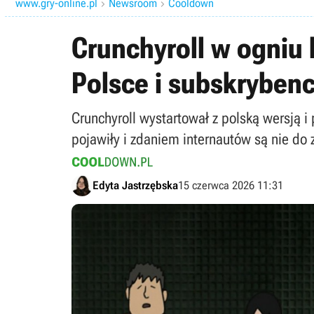
www.gry-online.pl
Newsroom
Cooldown


Crunchyroll w ogniu k
Polsce i subskrybenc
Crunchyroll wystartował z polską wersją i 
pojawiły i zdaniem internautów są nie do
Edyta Jastrzębska
15 czerwca 2026 11:31