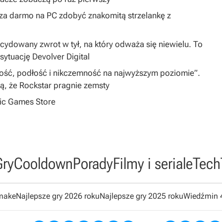
y za darmo na PC zdobyć znakomitą strzelankę z
dowany zwrot w tył, na który odważa się niewielu. To
sytuację Devolver Digital
iwość, podłość i nikczemność na najwyższym poziomie”.
zą, że Rockstar pragnie zemsty
pic Games Store
Gry
Cooldown
Porady
Filmy i seriale
Tech
emake
Najlepsze gry 2026 roku
Najlepsze gry 2025 roku
Wiedźmin 