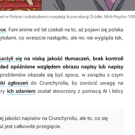
tart w Polsce i subskrybenci wysyłają liczne skargi
Źródło: Mob Psycho 100
sce
. Fani anime od lat czekali na to, aż pojawi się polska
tułami, co wreszcie nastąpiło, ale nic nie wygląda tak,
rżyli się
na niską jakość tłumaczeń, brak kontroli
zykład opóźnione względem obrazu napisy lub napisy
 problemów okazała się być spora, w związku z czym
tki
zgłoszeń
do Crunchyrolla, by zwrócić uwagę na
óry
ich zdaniem
został stworzony z pomocą AI i który
j jakości napisów na Crunchyrollu, ale to, co się
już jest całkowite przegięcie.