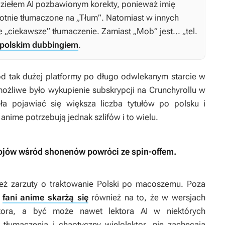
 dziełem AI pozbawionym korekty, ponieważ imię
otnie tłumaczone na „Tłum”. Natomiast w innych
„ciekawsze” tłumaczenie. Zamiast „Mob” jest... „tel.
 polskim dubbingiem
.
od tak dużej platformy po długo odwlekanym starcie w
możliwe było wykupienie subskrypcji na Crunchyrollu w
ła pojawiać się większa liczba tytułów po polsku i
nime potrzebują jednak szlifów i to wielu.
bojów wśród shonenów powróci ze spin-offem.
eż zarzuty o traktowanie Polski po macoszemu. Poza
,
fani anime skarżą się
również na to, że w wersjach
tora, a być może nawet lektora AI w niektórych
tłumaczenia i chaotyczny wielolektor, nie zachęcają