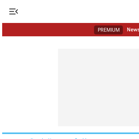

New
PREMIUM