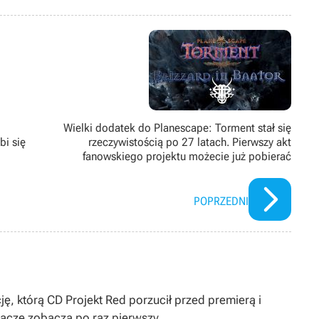
w fantastyce. Na bieżąco śledzi branżowe trendy, jednak w wolnym
mniej znane. Z popularnymi zaś ma skomplikowaną relację, przez co
 szum wokół nich ucichnie. Wieczory uwielbia spędzać nie tylko przy
grach wideo, ale też przy RPG-ach tekstowych, w których siedzi od
Wielki dodatek do Planescape: Torment stał się
bi się
rzeczywistością po 27 latach. Pierwszy akt
fanowskiego projektu możecie już pobierać
POPRZEDNI
ję, którą CD Projekt Red porzucił przed premierą i
gracze zobaczą po raz pierwszy