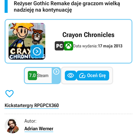
Reżyser Gothic Remake daje graczom wielką
nadzieję na kontynuację
Crayon Chronicles
Data wydania:
17 maja 2013




7.0
Oceń Grę
Steam

Kickstarter
gry RPG
PC
X360
Autor:
Adrian Werner