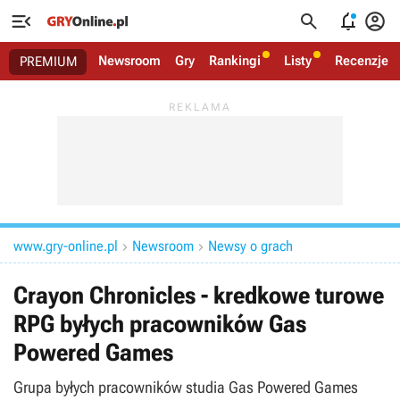




Newsroom
Gry
Rankingi
Listy
Recenzje
PREMIUM
www.gry-online.pl
Newsroom
Newsy o grach


Crayon Chronicles - kredkowe turowe
RPG byłych pracowników Gas
Powered Games
Grupa byłych pracowników studia Gas Powered Games