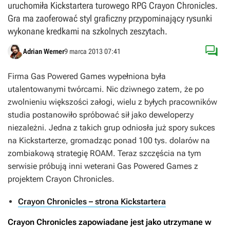
uruchomiła Kickstartera turowego RPG Crayon Chronicles.
Gra ma zaoferować styl graficzny przypominający rysunki
wykonane kredkami na szkolnych zeszytach.

Adrian Werner
9 marca 2013 07:41
Firma Gas Powered Games wypełniona była
utalentowanymi twórcami. Nic dziwnego zatem, że po
zwolnieniu większości załogi, wielu z byłych pracowników
studia postanowiło spróbować sił jako deweloperzy
niezależni. Jedna z takich grup odniosła już spory sukces
na Kickstarterze, gromadząc ponad 100 tys. dolarów na
zombiakową strategię
ROAM
. Teraz szczęścia na tym
serwisie próbują inni weterani Gas Powered Games z
projektem
Crayon Chronicles
.
Crayon Chronicles – strona Kickstartera
Crayon Chronicles
zapowiadane jest jako utrzymane w