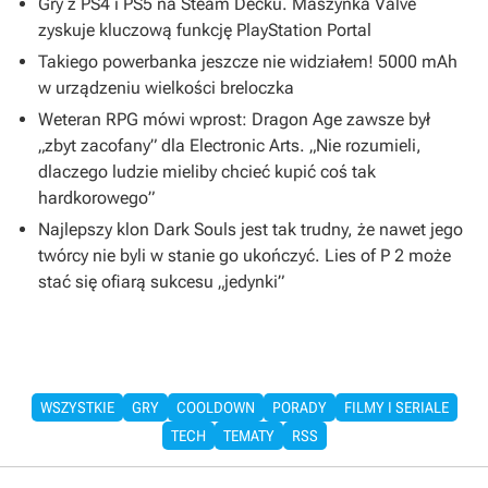
Gry z PS4 i PS5 na Steam Decku. Maszynka Valve
zyskuje kluczową funkcję PlayStation Portal
Takiego powerbanka jeszcze nie widziałem! 5000 mAh
w urządzeniu wielkości breloczka
Weteran RPG mówi wprost: Dragon Age zawsze był
„zbyt zacofany” dla Electronic Arts. „Nie rozumieli,
dlaczego ludzie mieliby chcieć kupić coś tak
hardkorowego”
Najlepszy klon Dark Souls jest tak trudny, że nawet jego
twórcy nie byli w stanie go ukończyć. Lies of P 2 może
stać się ofiarą sukcesu „jedynki”
WSZYSTKIE
GRY
COOLDOWN
PORADY
FILMY I SERIALE
TECH
TEMATY
RSS