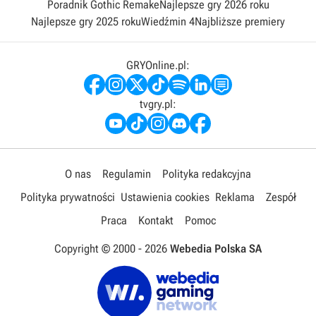
Poradnik Gothic Remake
Najlepsze gry 2026 roku
Najlepsze gry 2025 roku
Wiedźmin 4
Najbliższe premiery
GRYOnline.pl:
tvgry.pl:
O nas
Regulamin
Polityka redakcyjna
Polityka prywatności
Ustawienia cookies
Reklama
Zespół
Praca
Kontakt
Pomoc
Copyright © 2000 -
2026
Webedia Polska SA