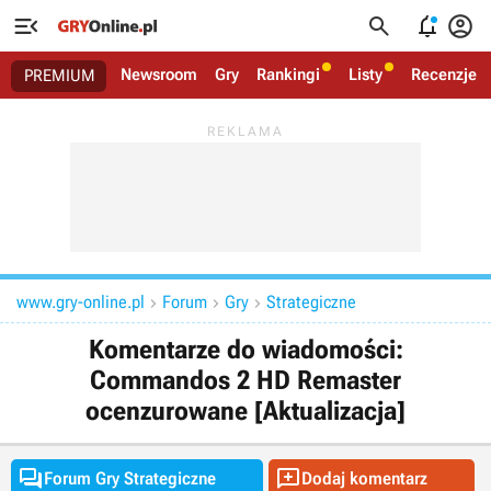




Newsroom
Gry
Rankingi
Listy
Recenzje
PREMIUM
www.gry-online.pl
Forum
Gry
Strategiczne



Komentarze do wiadomości:
Commandos 2 HD Remaster
ocenzurowane [Aktualizacja]


Forum Gry Strategiczne
Dodaj komentarz