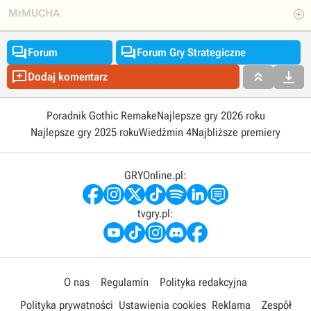
MrMUCHA


Forum
Forum Gry Strategiczne



Dodaj komentarz
Poradnik Gothic Remake
Najlepsze gry 2026 roku
Najlepsze gry 2025 roku
Wiedźmin 4
Najbliższe premiery
GRYOnline.pl:
tvgry.pl:
O nas
Regulamin
Polityka redakcyjna
Polityka prywatności
Ustawienia cookies
Reklama
Zespół