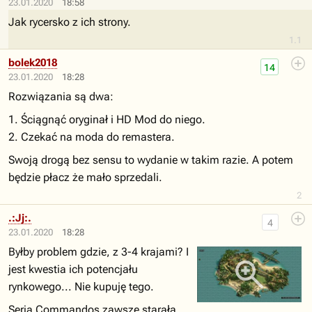
23.01.2020
18:58
Jak rycersko z ich strony.
1.1
bolek2018
14
23.01.2020
18:28
Rozwiązania są dwa:
1. Ściągnąć oryginał i HD Mod do niego.
2. Czekać na moda do remastera.
Swoją drogą bez sensu to wydanie w takim razie. A potem
będzie płacz że mało sprzedali.
2
.:Jj:.
4
23.01.2020
18:28
Byłby problem gdzie, z 3-4 krajami? I
jest kwestia ich potencjału
rynkowego... Nie kupuję tego.
Seria Commandos zawsze starała