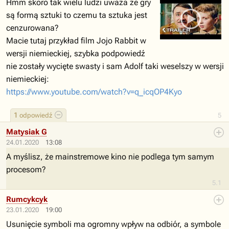
Hmm skoro tak wielu ludzi uważa że gry
są formą sztuki to czemu ta sztuka jest
cenzurowana?
Macie tutaj przykład film Jojo Rabbit w
wersji niemieckiej, szybka podpowiedź
nie zostały wycięte swasty i sam Adolf taki weselszy w wersji
niemieckiej:
https://www.youtube.com/watch?v=q_icqOP4Kyo
1
odpowiedź
5
Matysiak G
24.01.2020
13:08
A myślisz, że mainstremowe kino nie podlega tym samym
procesom?
5.1
Rumcykcyk
23.01.2020
19:00
Usunięcie symboli ma ogromny wpływ na odbiór, a symbole