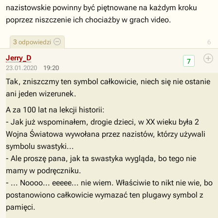
nazistowskie powinny być piętnowane na każdym kroku
poprzez niszczenie ich chociażby w grach video.
3
odpowiedzi
6
Jerry_D
7
23.01.2020
19:20
Tak, zniszczmy ten symbol całkowicie, niech się nie ostanie
ani jeden wizerunek.
A za 100 lat na lekcji historii:
- Jak już wspominałem, drogie dzieci, w XX wieku była 2
Wojna Światowa wywołana przez nazistów, którzy używali
symbolu swastyki...
- Ale proszę pana, jak ta swastyka wygląda, bo tego nie
mamy w podręczniku.
- ... Noooo... eeeee... nie wiem. Właściwie to nikt nie wie, bo
postanowiono całkowicie wymazać ten plugawy symbol z
pamięci.