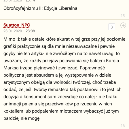
23.01.2020
23:14
Obrońcyfajnizmu II: Edycja Liberalna
15
Suatton_NPC
3
23.01.2020
23:38
Mimo iż takie detale które akurat w tej grze przy jej poziomie
grafiki praktycznie są dla mnie niezauważalne i pewnie
gdyby nie ten artykuł nie zwróciłbym na to nawet uwagi to
uważam, że każdy przejaw pojawiania się bakterii Karola
Marksa trzeba piętnować i zwalczać. Poprawność
polityczna jest absurdem a jej występowanie w dziele
artystycznym obelgą dla wolności twórczej, choć trzeba
oddać, że jeśli twórcy remastera tak postanowili to jest ich
decyzja a konsument sam zdecyduje co dalej - ale braku
animacji palenia się przeciwników po rzuceniu w nich
koktailem lub podpaleniem miotaczem wybaczyć już tym
bardziej nie mogę
16