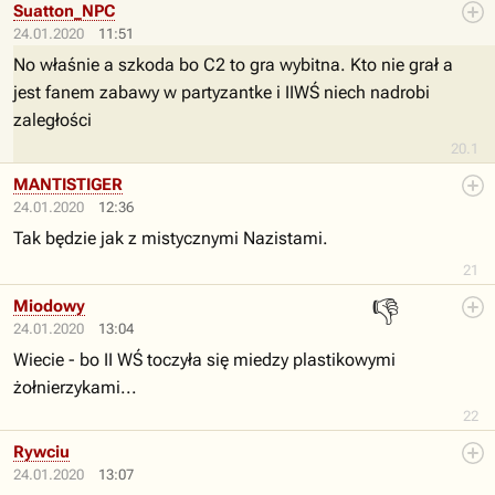
Suatton_NPC
24.01.2020
11:51
No właśnie a szkoda bo C2 to gra wybitna. Kto nie grał a
jest fanem zabawy w partyzantke i IIWŚ niech nadrobi
zaległości
20.1
MANTISTIGER
24.01.2020
12:36
Tak będzie jak z mistycznymi Nazistami.
21
👎
Miodowy
24.01.2020
13:04
Wiecie - bo II WŚ toczyła się miedzy plastikowymi
żołnierzykami...
22
Rywciu
24.01.2020
13:07