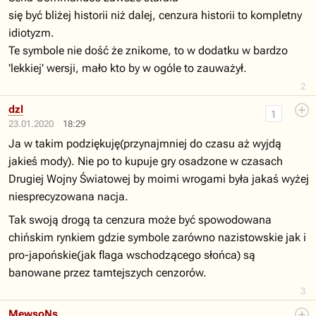
się być bliżej historii niż dalej, cenzura historii to kompletny
idiotyzm.
Te symbole nie dość że znikome, to w dodatku w bardzo
'lekkiej' wersji, mało kto by w ogóle to zauważył.
2
dzl
1
23.01.2020
18:29
Ja w takim podziękuję(przynajmniej do czasu aż wyjdą
jakieś mody). Nie po to kupuje gry osadzone w czasach
Drugiej Wojny Światowej by moimi wrogami była jakaś wyżej
niesprecyzowana nacja.
Tak swoją drogą ta cenzura może być spowodowana
chińskim rynkiem gdzie symbole zarówno nazistowskie jak i
pro-japońskie(jak flaga wschodzącego słońca) są
banowane przez tamtejszych cenzorów.
3
MewsoNs