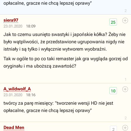
opłacalne, gracze nie chcą lepszej oprawy"
2
siera97
25
23.01.2020
18:09
Jak to czemu usunięto swastyki i japońskie kółka? Żeby nie
było wątpliwości, że przedstawione ugrupowania nigdy nie
istniały i są tylko i wyłącznie wytworem wyobraźni.
Tak w ogóle to po co taki remaster jak gra wygląda gorzej od
oryginału i ma uboższą zawartość?
1
A_wildwolf_A
10
23.01.2020
18:16
twórcy za parę miesięcy: "tworzenie wersji HD nie jest
opłacalne, gracze nie chcą lepszej oprawy"
2
Dead Men
2