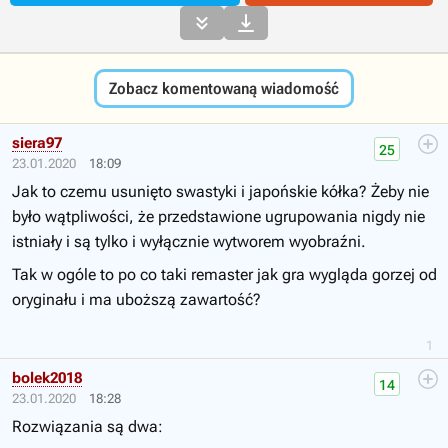


Zobacz komentowaną wiadomość
siera97
25
23.01.2020
18:09
Jak to czemu usunięto swastyki i japońskie kółka? Żeby nie
było wątpliwości, że przedstawione ugrupowania nigdy nie
istniały i są tylko i wyłącznie wytworem wyobraźni.
Tak w ogóle to po co taki remaster jak gra wygląda gorzej od
oryginału i ma uboższą zawartość?
1
bolek2018
14
23.01.2020
18:28
Rozwiązania są dwa: