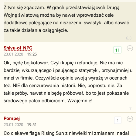
Z tym się zgadzam. W grach przedstawiających Drugą
Wojnę światową można by nawet wprowadzać cele
dodatkowe polegające na niszczeniu swastyk, albo dawać
za takie działania osiągnięcie.
6.3
Shlvu-ol_NPC
11
23.01.2020
19:25
Ok, będę bojkotował. Czyli kupię i refunduje. Nie ma nic
bardziej wkurzającego i psującego statystyki, przynajmniej u
mnei w firmie. Oczywiście opinie swoją wyrażę w ocenach
też. NIE dla cenzurowania historii. Nie, poprostu nie. Za
takie próby, nawet nie będę próbował, bo to jest pokazanie
środowego palca odbiorcom. Wzajemnie!
7
Pompej
1
23.01.2020
19:51
Co ciekawe flaga Rising Sun z niewielkimi zmianami nadal