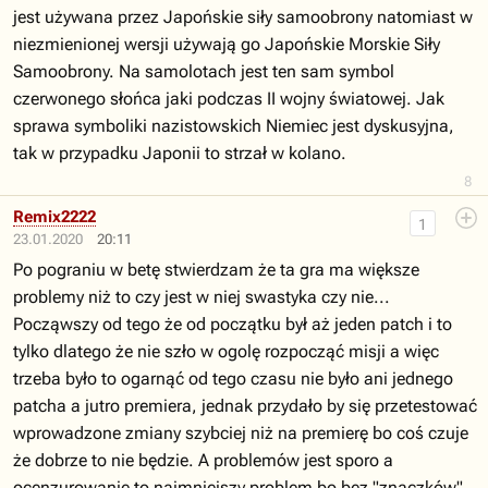
jest używana przez Japońskie siły samoobrony natomiast w
niezmienionej wersji używają go Japońskie Morskie Siły
Samoobrony. Na samolotach jest ten sam symbol
czerwonego słońca jaki podczas II wojny światowej. Jak
sprawa symboliki nazistowskich Niemiec jest dyskusyjna,
tak w przypadku Japonii to strzał w kolano.
8
Remix2222
1
23.01.2020
20:11
Po pograniu w betę stwierdzam że ta gra ma większe
problemy niż to czy jest w niej swastyka czy nie...
Począwszy od tego że od początku był aż jeden patch i to
tylko dlatego że nie szło w ogolę rozpocząć misji a więc
trzeba było to ogarnąć od tego czasu nie było ani jednego
patcha a jutro premiera, jednak przydało by się przetestować
wprowadzone zmiany szybciej niż na premierę bo coś czuje
że dobrze to nie będzie. A problemów jest sporo a
ocenzurowanie to najmniejszy problem bo bez "znaczków"