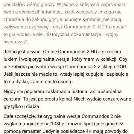
podziałów wśród graczy. W jednej z kolejnych wypowiedzi
twórca stwierdził natomiast, że deweloperzy „nikogo nie
zmuszają do zakupu gry”, a usunięte symbole „nie mają
wpływu na rozgrywkę”, gdyż Commandos 2: HD Remaster
to gra wideo, a nie „historyczna dokumentacja II wojny
światowej”.
Jedno jest pewne. Ominę Commandos 2 HD z szerokim
lukiem i wolę oryginalna wersja, który mam w kolekcji. Oby
nie zabiorą pierwotna wersja Commandos 2 z sklepu GOG.
Jeśli jeszcze nie macie to, wtedy lepiej kupujcie i zapisujcie
to na dysku, zanim oni to usuną.
Nigdy nie popieram zakłamaniu historia, ani absurdalna
cenzura. To jest po prostu kpina! Niech wydają cenzurowane
gry tylko u diabła.
Całe szczęście, że oryginalna wersja Commandos 2 nie
wygląda tragicznie na 1080p i można spokojnie grać bez
pomocą remaster. Jedynie posiadacze 4K mają powody do