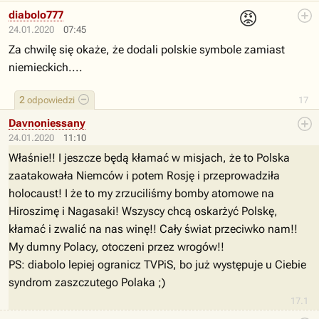
😡
diabolo777
24.01.2020
07:45
Za chwilę się okaże, że dodali polskie symbole zamiast
niemieckich....
2
odpowiedzi
17
Davnoniessany
24.01.2020
11:10
Właśnie!! I jeszcze będą kłamać w misjach, że to Polska
zaatakowała Niemców i potem Rosję i przeprowadziła
holocaust! I że to my zrzuciliśmy bomby atomowe na
Hiroszimę i Nagasaki! Wszyscy chcą oskarżyć Polskę,
kłamać i zwalić na nas winę!! Cały świat przeciwko nam!!
My dumny Polacy, otoczeni przez wrogów!!
PS: diabolo lepiej ogranicz TVPiS, bo już występuje u Ciebie
syndrom zaszczutego Polaka ;)
17.1