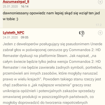
Aszurnasirpal_II
25.01.2020
16:14
dawnoniessany
opowiedz nam lepiej skąd się wziął ten jad
w tobie :)
17.2
👎
Lyisteth_NPC
24.01.2020
09:05
Jeden z deweloperów posługujący się pseudonimem Unerde
zabrał głos w poświęconej cenzurze gry Commandos 2: HD
Remaster dyskusji na platformie Steam. Jak napisał, „na
całym świecie będzie tylko jedna wersja Commandos 2: HD
Remaster i nie będzie zawierała żadnych symboli, portretów,
przemówień ani innych zasobów, które mogłyby naruszać
prawo w wielu krajach”. Powodem takiego stanu rzeczy jest
chęć zadbania o „jak najlepsze wrażenia” graczy oraz
uniknięcia opóźnień i potencjalnych zakazów sprzedaży
omawianej produkcji w poszczególnych państwach, co
mogłoby doprowadzić do tworzenia niepotrzebnych