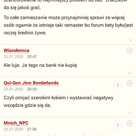
da się jakoś grać.
To całe zamieszanie może przynajmniej sprawi że więcej
osób ogarnie że istnieje taki remaster bo forum bety było/jest
raczej średnio żywe.
9
Wiarołomca
23.01.2020
20:47
Ale luje. Ja tego na bank nie kupię
10
Qui-Gon Jinn Borderlands
3
23.01.2020
20:50
Czyli omijać szerokim łukiem i wystawiać negatywy
wszędzie gdzie się da.
11
Mnich_NPC
2
23.01.2020
21:06