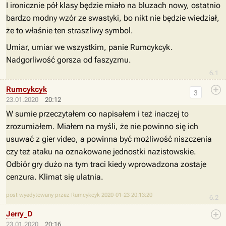
I ironicznie pół klasy będzie miało na bluzach nowy, ostatnio
bardzo modny wzór ze swastyki, bo nikt nie będzie wiedział,
że to właśnie ten straszliwy symbol.
Umiar, umiar we wszystkim, panie
Rumcykcyk.
Nadgorliwość gorsza od faszyzmu.
6.1
Rumcykcyk
3
23.01.2020
20:12
W sumie przeczytałem co napisałem i też inaczej to
zrozumiałem. Miałem na myśli, że nie powinno się ich
usuwać z gier video, a powinna być możliwość niszczenia
czy też ataku na oznakowane jednostki nazistowskie.
Odbiór gry dużo na tym traci kiedy wprowadzona zostaje
cenzura. Klimat się ulatnia.
post wyedytowany przez Rumcykcyk 2020-01-23 20:13:20
6.2
Jerry_D
23.01.2020
20:16