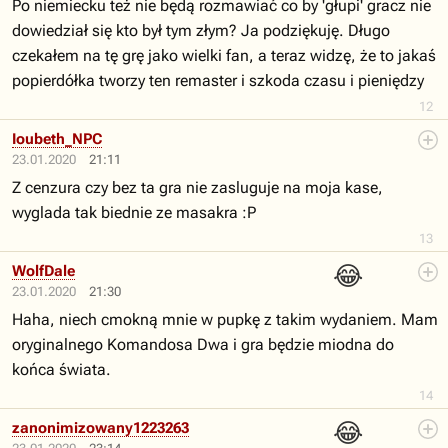
Po niemiecku też nie będą rozmawiać co by 'głupi' gracz nie
dowiedział się kto był tym złym? Ja podziękuję. Długo
czekałem na tę grę jako wielki fan, a teraz widzę, że to jakaś
popierdółka tworzy ten remaster i szkoda czasu i pieniędzy
12
Ioubeth_NPC
23.01.2020
21:11
Z cenzura czy bez ta gra nie zasluguje na moja kase,
wyglada tak biednie ze masakra :P
13
😂
WolfDale
23.01.2020
21:30
Haha, niech cmokną mnie w pupkę z takim wydaniem. Mam
oryginalnego Komandosa Dwa i gra będzie miodna do
końca świata.
14
😂
zanonimizowany1223263