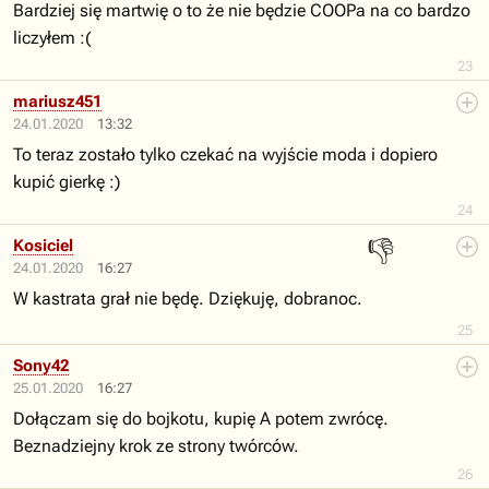
Bardziej się martwię o to że nie będzie COOPa na co bardzo
liczyłem :(
23
mariusz451
24.01.2020
13:32
To teraz zostało tylko czekać na wyjście moda i dopiero
kupić gierkę :)
24
👎
Kosiciel
24.01.2020
16:27
W kastrata grał nie będę. Dziękuję, dobranoc.
25
Sony42
25.01.2020
16:27
Dołączam się do bojkotu, kupię A potem zwrócę.
Beznadziejny krok ze strony twórców.
26