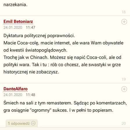
narzekania.
18
Emil Betoniarz
24.01.2020
11:47
Dyktatura politycznej poprawności.
Macie Coca-colę, macie internet, ale wara Wam obywatele
od kwestii światopoglądowych.
Trochę jak w Chinach. Możesz się napić Coca-coli, ale od
polityki wara. Tak i tu : rób co chcesz, ale swastyki w grze
historycznej nie zobaczysz.
19
DanteAlfaro
24.01.2020
11:48
Śmiech na sali z tym remasterem. Sądząc po komentarzach,
gra osiągnie "ogromny" sukces. I w pełni to popieram.
1
odpowiedź
20