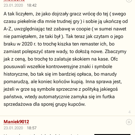
23.01.2020
18:42
A tak liczyłem, że jako dojrzały gracz wrócę do tej ( swego
czasu piekelnie dla mnie trudnej gry ) i sobie ją ukończę od
A-Z, uwzględniając też zabawę w coopie ( w sumei nawet
nie pamiętałem, że taki był ). Tak teraz jak czytam o jego
braku w 2020 r. to trochę kiszka ten remaster ich, bo
zamiast polepszyć stare wady, to dołożą nowe. Zbaczymy
jak z ceną, bo trochę to zalatuje skokiem na kase. Ofc
pousuwali wszelkie kontrowersyjne znaki i symbole
historyczne, bo tak się im bardziej opłaca, bo marudy
pomarudzą, ale koniec końców kupią. Inna sprawa jest,
jeżeli w grze są symbole sprzeczne z polityką jakiegoś
państwa, wtedy automatycznie zamyka się im furtka
sprzedażowa dla sporej grupy kupców.
4
Maniek9012
23.01.2020
18:57