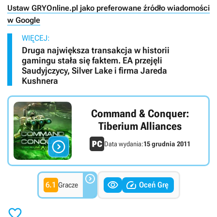
Ustaw GRYOnline.pl jako preferowane źródło wiadomości
w Google
WIĘCEJ:
Druga największa transakcja w historii
gamingu stała się faktem. EA przejęli
Saudyjczycy, Silver Lake i firma Jareda
Kushnera
Command & Conquer:
Tiberium Alliances

Data wydania:
15 grudnia 2011



6.1
Oceń Grę
Gracze
