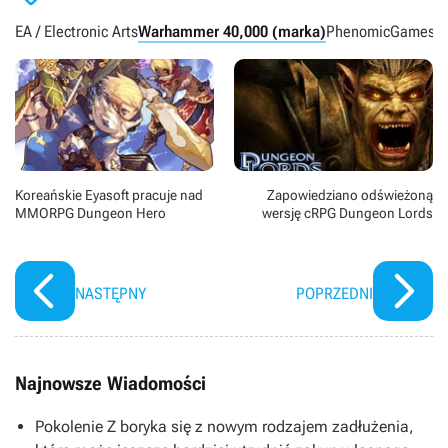
EA / Electronic Arts
Warhammer 40,000 (marka)
Phenomic
Games W
Koreańskie Eyasoft pracuje nad
Zapowiedziano odświeżoną
MMORPG Dungeon Hero
wersję cRPG Dungeon Lords
NASTĘPNY
POPRZEDNI
Najnowsze Wiadomości
Pokolenie Z boryka się z nowym rodzajem zadłużenia,