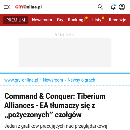




Newsroom
Gry
Rankingi
Listy
Recenzje
PREMIUM
www.gry-online.pl
Newsroom
Newsy o grach


Command & Conquer: Tiberium
Alliances - EA tłumaczy się z
„pożyczonych” czołgów
Jeden z grafików pracujących nad przeglądarkową