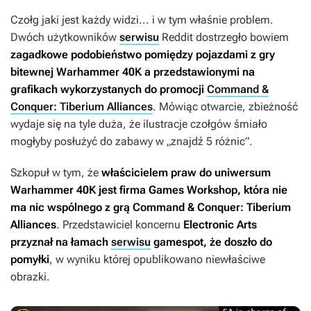
Czołg jaki jest każdy widzi... i w tym właśnie problem.
Dwóch użytkowników
serwisu
Reddit dostrzegło bowiem
zagadkowe podobieństwo pomiędzy pojazdami z gry
bitewnej
Warhammer 40K
a przedstawionymi na
grafikach wykorzystanych do promocji
Command &
Conquer: Tiberium Alliances
. Mówiąc otwarcie, zbieżność
wydaje się na tyle duża, że ilustracje czołgów śmiało
mogłyby posłużyć do zabawy w „znajdź 5 różnic”.
Szkopuł w tym, że
właścicielem praw do uniwersum
Warhammer 40K jest firma Games Workshop, która nie
ma nic wspólnego z grą
Command & Conquer: Tiberium
Alliances
. Przedstawiciel koncernu
Electronic Arts
przyznał na łamach
serwisu
gamespot, że doszło do
pomyłki
, w wyniku której opublikowano niewłaściwe
obrazki.