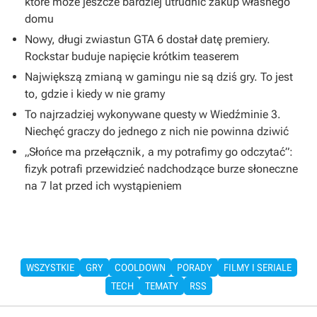
które może jeszcze bardziej utrudnić zakup własnego
domu
Nowy, długi zwiastun GTA 6 dostał datę premiery.
Rockstar buduje napięcie krótkim teaserem
Największą zmianą w gamingu nie są dziś gry. To jest
to, gdzie i kiedy w nie gramy
To najrzadziej wykonywane questy w Wiedźminie 3.
Niechęć graczy do jednego z nich nie powinna dziwić
„Słońce ma przełącznik, a my potrafimy go odczytać”:
fizyk potrafi przewidzieć nadchodzące burze słoneczne
na 7 lat przed ich wystąpieniem
WSZYSTKIE
GRY
COOLDOWN
PORADY
FILMY I SERIALE
TECH
TEMATY
RSS