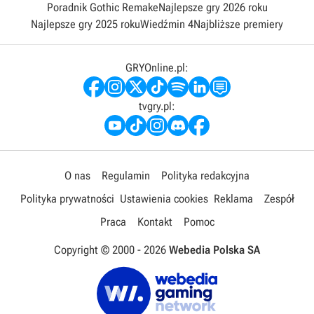
Poradnik Gothic Remake
Najlepsze gry 2026 roku
Najlepsze gry 2025 roku
Wiedźmin 4
Najbliższe premiery
GRYOnline.pl:
tvgry.pl:
O nas
Regulamin
Polityka redakcyjna
Polityka prywatności
Ustawienia cookies
Reklama
Zespół
Praca
Kontakt
Pomoc
Copyright © 2000 -
2026
Webedia Polska SA