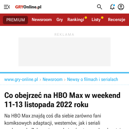




Newsroom
Gry
Rankingi
Listy
Recenzje
PREMIUM
www.gry-online.pl
Newsroom
Newsy o filmach i serialach


Co obejrzeć na HBO Max w weekend
11-13 listopada 2022 roku
Na HBO Max znajdą coś dla siebie zarówno fani
komiksowych adaptacji, westernów, jak i seriali