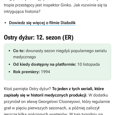
tropie przestępcy jest inspektor Ginko. Jak rozwinie się ta
intrygująca historia?
Dowiedz się więcej o filmie Diabolik
Ostry dyżur: 12. sezon (ER)
Co to:
dwunasty sezon niegdyś popularnego serialu
medycznego
Od kiedy dostępny na platformie:
10 listopada
Rok premiery:
1994
Ktoś pamięta
Ostry dyżur
?
To jeden z tych seriali, które
zapisały się w historii medycznych produkcji
. W dodatku
przyniósł on sławę George’owi Clooneyowi, który regularnie
grał w pięciu pierwszych sezonach, a później zaliczył
jeszcze kilka gościnnych występów. W tym tygodniu na