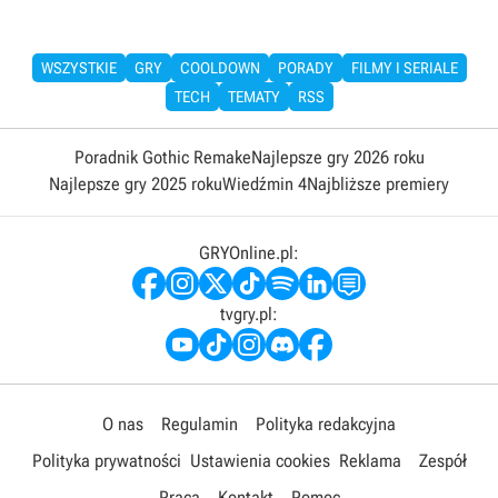
WSZYSTKIE
GRY
COOLDOWN
PORADY
FILMY I SERIALE
TECH
TEMATY
RSS
Poradnik Gothic Remake
Najlepsze gry 2026 roku
Najlepsze gry 2025 roku
Wiedźmin 4
Najbliższe premiery
GRYOnline.pl:
tvgry.pl:
O nas
Regulamin
Polityka redakcyjna
Polityka prywatności
Ustawienia cookies
Reklama
Zespół
Praca
Kontakt
Pomoc