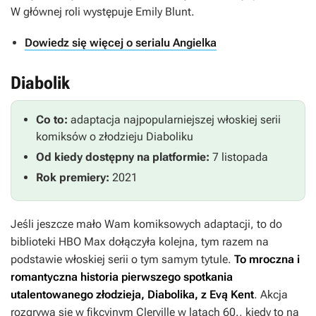
W głównej roli występuje Emily Blunt.
Dowiedz się więcej o serialu Angielka
Diabolik
Co to:
adaptacja najpopularniejszej włoskiej serii
komiksów o złodzieju Diaboliku
Od kiedy dostępny na platformie:
7 listopada
Rok premiery:
2021
Jeśli jeszcze mało Wam komiksowych adaptacji, to do
biblioteki HBO Max dołączyła kolejna, tym razem na
podstawie włoskiej serii o tym samym tytule.
To mroczna i
romantyczna historia pierwszego spotkania
utalentowanego złodzieja, Diabolika, z Evą Kent
. Akcja
rozgrywa się w fikcyjnym Clerville w latach 60., kiedy to na