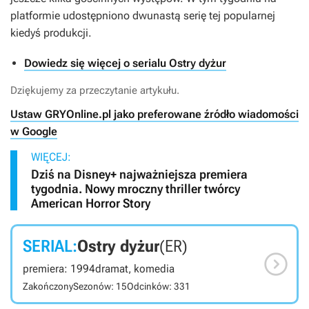
platformie udostępniono dwunastą serię tej popularnej
kiedyś produkcji.
Dowiedz się więcej o serialu Ostry dyżur
Dziękujemy za przeczytanie artykułu.
Ustaw GRYOnline.pl jako preferowane źródło wiadomości
w Google
WIĘCEJ:
Dziś na Disney+ najważniejsza premiera
tygodnia. Nowy mroczny thriller twórcy
American Horror Story
SERIAL:
Ostry dyżur
(ER)

premiera: 1994
dramat, komedia
Zakończony
Sezonów: 15
Odcinków: 331