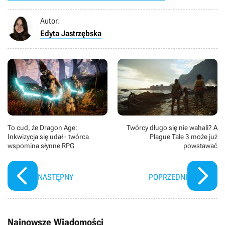
Morgan), Nicholas Aaron (Billy Myers) oraz Rafe Spall
(David Melmont). Zdjęcia kręcono w Pawnee,
Tembleque, Madrycie oraz Castilla-La Mancha.
Autor:
Edyta Jastrzębska
To cud, że Dragon Age:
Twórcy długo się nie wahali? A
Inkwizycja się udał - twórca
Plague Tale 3 może już
wspomina słynne RPG
powstawać
NASTĘPNY
POPRZEDNI
Najnowsze Wiadomości