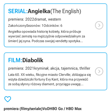
SERIAL:
Angielka
(The English)
premiera: 2022
dramat, western

Zakończony
Sezonów: 1
Odcinków: 6
Angielka opowiada historię kobiety, która próbuje
wywrzeć zemstę na mężczyźnie odpowiedzialnym za
śmierć jej syna. Podczas swojej vendetty spotyka
Indianina Eliego Whippa służącego w armii. Serial należy
do gatunku westernów. Angielka jest odcinkowym
westernem w reżyserii Hugo Blicka (Uczciwa kobieta, Na
FILM:
Diabolik
granicy cienia) zrealizowanym dla platformy Amazon
Prime Video. Akcja tytułu toczy się na środkowym

premiera: 2021
kryminał, akcja, tajemnica, thriller
zachodzie Stanów Zjednoczonych w 1890 roku. Do tej
jeszcze nieujarzmionej okolicy przybywa angielka
Lata 60. XX wieku, fikcyjne miasto Clerville; zbliżająca się
Cornelia Locke. Ma ona dość nietypowy cel – odnaleźć i
wizyta dziedziczki fortuny Evy Kant, która ma przywieźć
wywrzeć zemstę na człowieku, którego uważa za
ze sobą słynny różowy diament, przyciąga uwagę
odpowiedzialnego za śmierć jej syna. W produkcji
Diabolika, niezawodnego i tajemniczego gangstera
wystąpili m.in. Emily Blunt (Cornelia Locke), Chaske
dżentelmena.

Spencer (Eli Whipp), Stephen Rea (Robert Marshall),
Tom Hughes (Thomas Trafford), Steve Wall (Thin Kelly),
Valerie Pachner (Martha Myers), Malcolm Storry (Red
premiera (filmy/seriale)
VoD
HBO Go / HBO Max