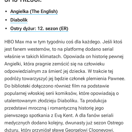
Angielka (The English)
Diabolik
Ostry dyżur: 12. sezon (ER)
HBO Max ma w tym tygodniu coś dla każdego. Jeśli ktoś
jest fanem westernów, to na platformę dodano serial
właśnie w takich klimatach. Opowiada on historię pewnej
Angielki, która pragnie zemścić się na człowieku
odpowiedzialnym za śmierć jej dziecka. W trakcie tej
podróży towarzyszyć jej będzie członek plemienia Pawnee.
Do biblioteki dołączono również film na podstawie
popularnej włoskiej serii komiksów, które opowiadają o
utalentowanym złodzieju Diaboliku. Ta produkcja
przedstawi mroczną i romantyczną historię jego
pierwszego spotkania z Evą Kent. A dla fanów seriali
medycznych dodano kolejny, dwunasty już sezon
Ostrego
dyżuru
, który przyniósł sławę George’owi Clooneyowi.