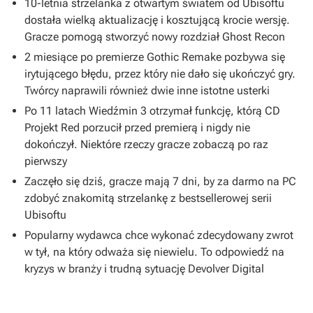
10-letnia strzelanka z otwartym światem od Ubisoftu
dostała wielką aktualizację i kosztującą krocie wersję.
Gracze pomogą stworzyć nowy rozdział Ghost Recon
2 miesiące po premierze Gothic Remake pozbywa się
irytującego błędu, przez który nie dało się ukończyć gry.
Twórcy naprawili również dwie inne istotne usterki
Po 11 latach Wiedźmin 3 otrzymał funkcję, którą CD
Projekt Red porzucił przed premierą i nigdy nie
dokończył. Niektóre rzeczy gracze zobaczą po raz
pierwszy
Zaczęło się dziś, gracze mają 7 dni, by za darmo na PC
zdobyć znakomitą strzelankę z bestsellerowej serii
Ubisoftu
Popularny wydawca chce wykonać zdecydowany zwrot
w tył, na który odważa się niewielu. To odpowiedź na
kryzys w branży i trudną sytuację Devolver Digital