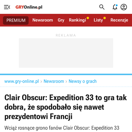




Newsroom
Gry
Rankingi
Listy
Recenzje
PREMIUM
www.gry-online.pl
Newsroom
Newsy o grach


Clair Obscur: Expedition 33 to gra tak
dobra, że spodobało się nawet
prezydentowi Francji
Wciąż rosnące grono fanów Clair Obscur: Expedition 33