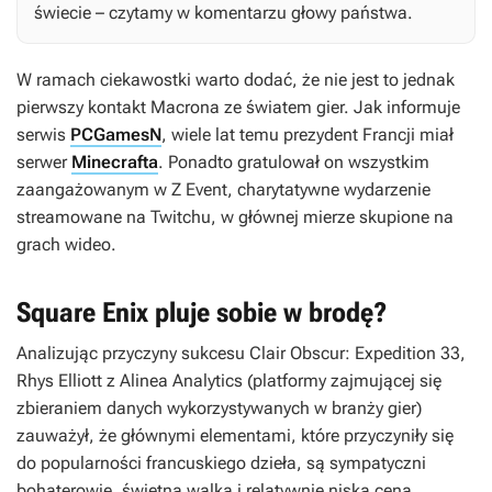
świecie – czytamy w komentarzu głowy państwa.
W ramach ciekawostki warto dodać, że nie jest to jednak
pierwszy kontakt Macrona ze światem gier. Jak informuje
serwis
PCGamesN
, wiele lat temu prezydent Francji miał
serwer
Minecrafta
. Ponadto gratulował on wszystkim
zaangażowanym w Z Event, charytatywne wydarzenie
streamowane na Twitchu, w głównej mierze skupione na
grach wideo.
Square Enix pluje sobie w brodę?
Analizując przyczyny sukcesu
Clair Obscur:
Expedition 33
,
Rhys Elliott z Alinea Analytics (platformy zajmującej się
zbieraniem danych wykorzystywanych w branży gier)
zauważył, że głównymi elementami, które przyczyniły się
do popularności francuskiego dzieła, są sympatyczni
bohaterowie, świetna walka i relatywnie niska cena.