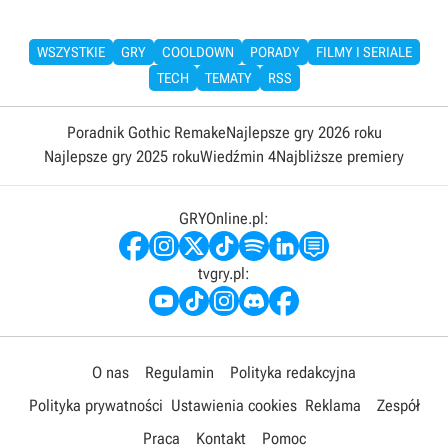
WSZYSTKIE
GRY
COOLDOWN
PORADY
FILMY I SERIALE
TECH
TEMATY
RSS
Poradnik Gothic Remake
Najlepsze gry 2026 roku
Najlepsze gry 2025 roku
Wiedźmin 4
Najbliższe premiery
GRYOnline.pl:
tvgry.pl:
O nas
Regulamin
Polityka redakcyjna
Polityka prywatności
Ustawienia cookies
Reklama
Zespół
Praca
Kontakt
Pomoc