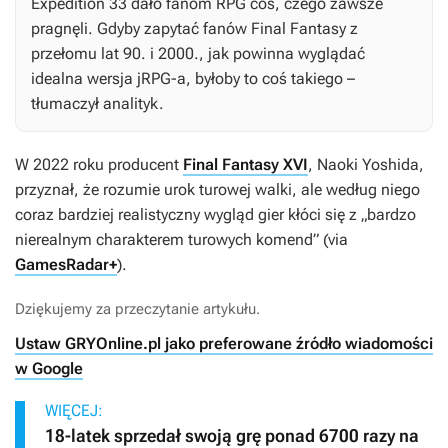
Expedition 33
dało fanom RPG coś, czego zawsze
pragnęli. Gdyby zapytać fanów
Final Fantasy
z
przełomu lat 90. i 2000., jak powinna wyglądać
idealna wersja jRPG-a, byłoby to coś takiego –
tłumaczył analityk.
W 2022 roku producent
Final Fantasy XVI
, Naoki Yoshida,
przyznał, że rozumie urok turowej walki, ale według niego
coraz bardziej realistyczny wygląd gier kłóci się z „bardzo
nierealnym charakterem turowych komend” (via
GamesRadar+
).
Dziękujemy za przeczytanie artykułu.
Ustaw GRYOnline.pl jako preferowane źródło wiadomości
w Google
WIĘCEJ:
18-latek sprzedał swoją grę ponad 6700 razy na