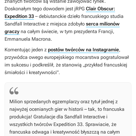
znanych twórców są wstanie zawojować rynek.
Doskonałym tego dowodem jest jRPG
Clair Obscur:
Expedition 33
– debiutanckie dzieło francuskiego studia
Sandfall Interactive z miejsca zdobyło
serca milionów
graczy
na całym świecie, w tym prezydenta Francji,
Emmanuela Macrona.
Komentując jeden z
postów twórców na Instagramie
,
przywódca owego europejskiego mocarstwa pogratulował
im sukcesu i podkreślił, że stanowią „przykład francuskiej
śmiałości i kreatywności”.
Milion sprzedanych egzemplarzy oraz tytuł jednej z
najwyżej ocenianych gier w historii – tak, to francuska
produkcja! Gratulacje dla Sandfall Interactive i
wszystkich twórców
Expedition 33
. Sprawiacie, że
francuska odwaga i kreatywność błyszczą na całym