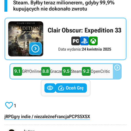
Steam. Byłby teraz milionerem, gdyby 99,9%
kupujących nie dokonało zwrotu
Clair Obscur: Expedition 33

Data wydania:
24 kwietnia 2025

9.1
8.8
9.5
9.2
GRYOnline
Gracze
Steam
OpenCritic


Oceń Grę

1
jRPG
gry indie / niezależne
Francja
PC
PS5
XSX