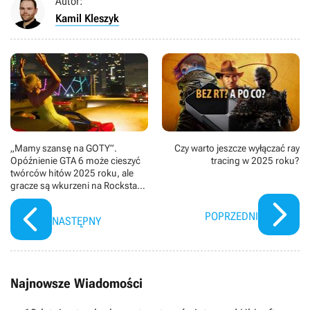
Autor:
Kamil Kleszyk
„Mamy szansę na GOTY”.
Czy warto jeszcze wyłączać ray
Opóźnienie GTA 6 może cieszyć
tracing w 2025 roku?
twórców hitów 2025 roku, ale
gracze są wkurzeni na Rockstar:
„Dajcie nam chociaż screeny, to
nie jest śmieszne”
POPRZEDNI
NASTĘPNY
Najnowsze Wiadomości