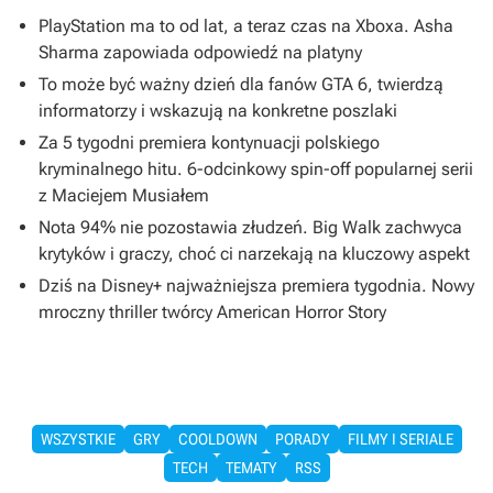
PlayStation ma to od lat, a teraz czas na Xboxa. Asha
Sharma zapowiada odpowiedź na platyny
To może być ważny dzień dla fanów GTA 6, twierdzą
informatorzy i wskazują na konkretne poszlaki
Za 5 tygodni premiera kontynuacji polskiego
kryminalnego hitu. 6-odcinkowy spin-off popularnej serii
z Maciejem Musiałem
Nota 94% nie pozostawia złudzeń. Big Walk zachwyca
krytyków i graczy, choć ci narzekają na kluczowy aspekt
Dziś na Disney+ najważniejsza premiera tygodnia. Nowy
mroczny thriller twórcy American Horror Story
WSZYSTKIE
GRY
COOLDOWN
PORADY
FILMY I SERIALE
TECH
TEMATY
RSS