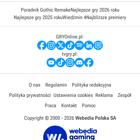
Poradnik Gothic Remake
Najlepsze gry 2026 roku
Najlepsze gry 2025 roku
Wiedźmin 4
Najbliższe premiery
GRYOnline.pl:
tvgry.pl:
O nas
Regulamin
Polityka redakcyjna
Polityka prywatności
Ustawienia cookies
Reklama
Zespół
Praca
Kontakt
Pomoc
Copyright © 2000 -
2026
Webedia Polska SA