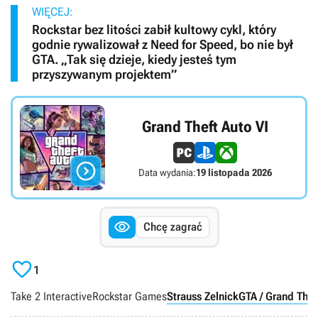
WIĘCEJ:
Rockstar bez litości zabił kultowy cykl, który
godnie rywalizował z Need for Speed, bo nie był
GTA. „Tak się dzieje, kiedy jesteś tym
przyszywanym projektem”
Grand Theft Auto VI

Data wydania:
19 listopada 2026

Chcę zagrać

1
Take 2 Interactive
Rockstar Games
Strauss Zelnick
GTA / Grand Thef