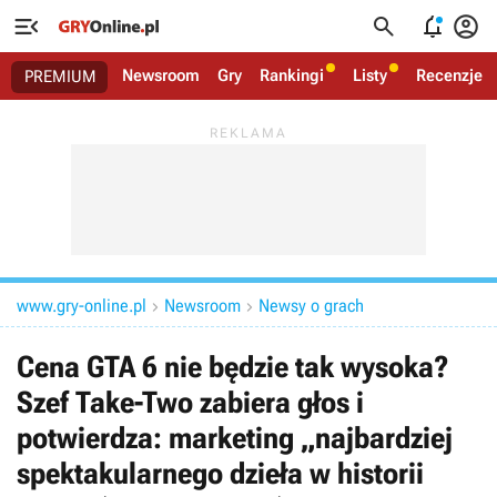




Newsroom
Gry
Rankingi
Listy
Recenzje
PREMIUM
www.gry-online.pl
Newsroom
Newsy o grach


Cena GTA 6 nie będzie tak wysoka?
Szef Take-Two zabiera głos i
potwierdza: marketing „najbardziej
spektakularnego dzieła w historii