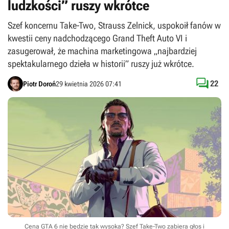
ludzkości” ruszy wkrótce
Szef koncernu Take-Two, Strauss Zelnick, uspokoił fanów w
kwestii ceny nadchodzącego Grand Theft Auto VI i
zasugerował, że machina marketingowa „najbardziej
spektakularnego dzieła w historii” ruszy już wkrótce.

22
Piotr Doroń
29 kwietnia 2026 07:41
Cena GTA 6 nie będzie tak wysoka? Szef Take-Two zabiera głos i