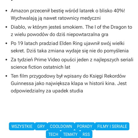
Amazon przecenił bestię wśród latarek o blisko 40%!
Wychwalają ją nawet ratownicy medyczni
Diablo, w którym jesteś smokiem. The I of the Dragon to
z wielu powodów do dziś niepowtarzalna gra
Po 19 latach pradziad Elden Ring ujawnił swój wielki
sekret. Dziś taka zmiana wydaje się nie do pomyślenia
Za tydzień Prime Video opuści jeden z najlepszych seriali
science fiction ostatnich lat
Ten film przygodowy był wpisany do Księgi Rekordów
Guinnessa jako największa klapa w historii kina. Jest
odpowiedzialny za upadek studia
WSZYSTKIE
GRY
COOLDOWN
PORADY
FILMY I SERIALE
TECH
TEMATY
RSS