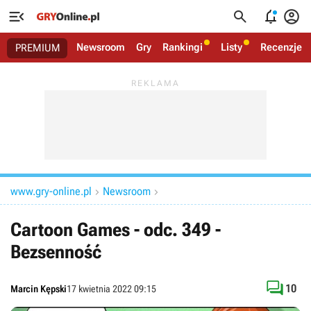




Newsroom
Gry
Rankingi
Listy
Recenzje
PREMIUM
www.gry-online.pl
Newsroom


Cartoon Games - odc. 349 -
Bezsenność

10
Marcin Kępski
17 kwietnia 2022 09:15