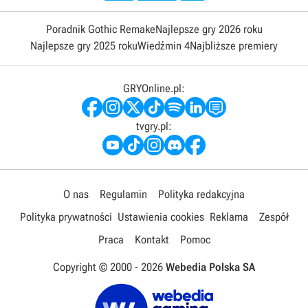
Poradnik Gothic Remake
Najlepsze gry 2026 roku
Najlepsze gry 2025 roku
Wiedźmin 4
Najbliższe premiery
GRYOnline.pl:
tvgry.pl:
O nas
Regulamin
Polityka redakcyjna
Polityka prywatności
Ustawienia cookies
Reklama
Zespół
Praca
Kontakt
Pomoc
Copyright © 2000 -
2026
Webedia Polska SA