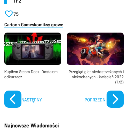
TF2

75
Cartoon Games
komiksy growe
Kupiłem Steam Deck. Dostałem
Przegląd gier niedostrzeżonych i
odkurzacz
niekochanych - kwiecień 2022
(1/2)
NASTĘPNY
POPRZEDNI
Najnowsze Wiadomości