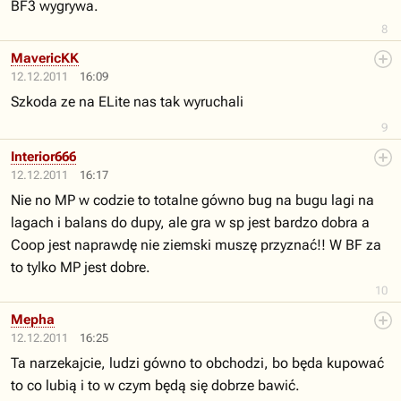
BF3 wygrywa.
8
MavericKK
12.12.2011
16:09
Szkoda ze na ELite nas tak wyruchali
9
Interior666
12.12.2011
16:17
Nie no MP w codzie to totalne gówno bug na bugu lagi na
lagach i balans do dupy, ale gra w sp jest bardzo dobra a
Coop jest naprawdę nie ziemski muszę przyznać!! W BF za
to tylko MP jest dobre.
10
Mepha
12.12.2011
16:25
Ta narzekajcie, ludzi gówno to obchodzi, bo będa kupować
to co lubią i to w czym będą się dobrze bawić.