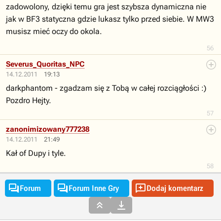
zadowolony, dzięki temu gra jest szybsza dynamiczna nie
jak w BF3 statyczna gdzie lukasz tylko przed siebie. W MW3
musisz mieć oczy do okola.
56
Severus_Quoritas_NPC
14.12.2011
19:13
darkphantom - zgadzam się z Tobą w całej rozciągłości :)
Pozdro Hejty.
57
zanonimizowany777238
14.12.2011
21:49
Kał of Dupy i tyle.
58



Forum
Forum Inne Gry
Dodaj komentarz

