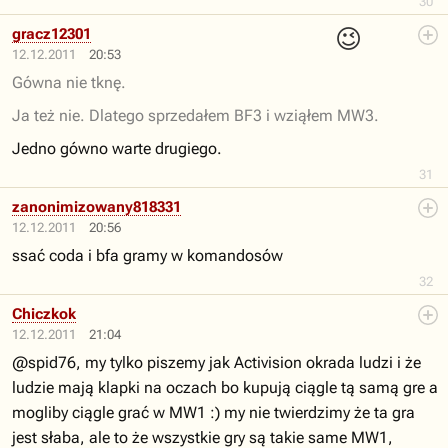
30
😉
gracz12301
12.12.2011
20:53
Gówna nie tknę.
Ja też nie. Dlatego sprzedałem BF3 i wziąłem MW3.
Jedno gówno warte drugiego.
31
zanonimizowany818331
12.12.2011
20:56
ssać coda i bfa gramy w komandosów
32
Chiczkok
12.12.2011
21:04
@spid76, my tylko piszemy jak Activision okrada ludzi i że
ludzie mają klapki na oczach bo kupują ciągle tą samą gre a
mogliby ciągle grać w MW1 :) my nie twierdzimy że ta gra
jest słaba, ale to że wszystkie gry są takie same MW1,