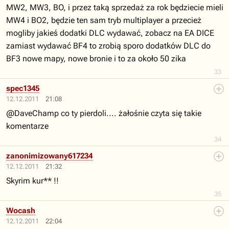
MW2, MW3, BO, i przez taką sprzedaż za rok będziecie mieli
MW4 i BO2, będzie ten sam tryb multiplayer a przecież
mogliby jakieś dodatki DLC wydawać, zobacz na EA DICE
zamiast wydawać BF4 to zrobią sporo dodatków DLC do
BF3 nowe mapy, nowe bronie i to za około 50 zika
33
spec1345
12.12.2011
21:08
@DaveChamp co ty pierdoli.... żałośnie czyta się takie
komentarze
34
zanonimizowany617234
12.12.2011
21:32
Skyrim kur** !!
35
Wocash
12.12.2011
22:04