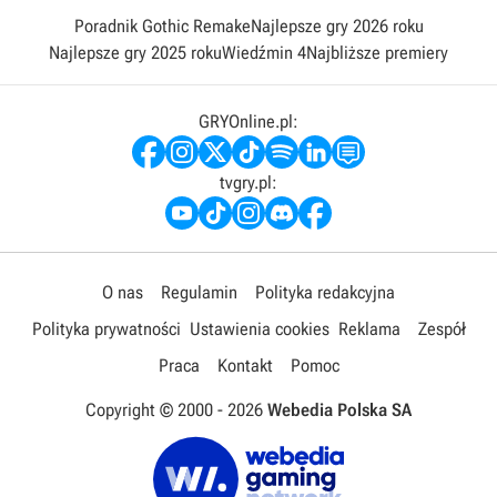
Poradnik Gothic Remake
Najlepsze gry 2026 roku
Najlepsze gry 2025 roku
Wiedźmin 4
Najbliższe premiery
GRYOnline.pl:
tvgry.pl:
O nas
Regulamin
Polityka redakcyjna
Polityka prywatności
Ustawienia cookies
Reklama
Zespół
Praca
Kontakt
Pomoc
Copyright © 2000 -
2026
Webedia Polska SA