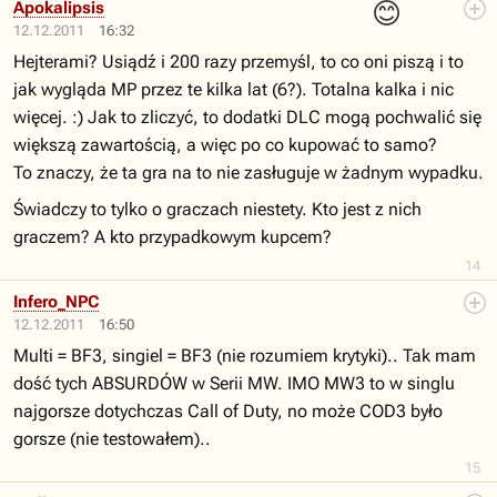
😊
Apokalipsis
12.12.2011
16:32
Hejterami? Usiądź i 200 razy przemyśl, to co oni piszą i to
jak wygląda MP przez te kilka lat (6?). Totalna kalka i nic
więcej. :) Jak to zliczyć, to dodatki DLC mogą pochwalić się
większą zawartością, a więc po co kupować to samo?
To znaczy, że ta gra na to nie zasługuje w żadnym wypadku.
Świadczy to tylko o graczach niestety. Kto jest z nich
graczem? A kto przypadkowym kupcem?
14
Infero_NPC
12.12.2011
16:50
Multi = BF3, singiel = BF3 (nie rozumiem krytyki).. Tak mam
dość tych ABSURDÓW w Serii MW. IMO MW3 to w singlu
najgorsze dotychczas Call of Duty, no może COD3 było
gorsze (nie testowałem)..
15