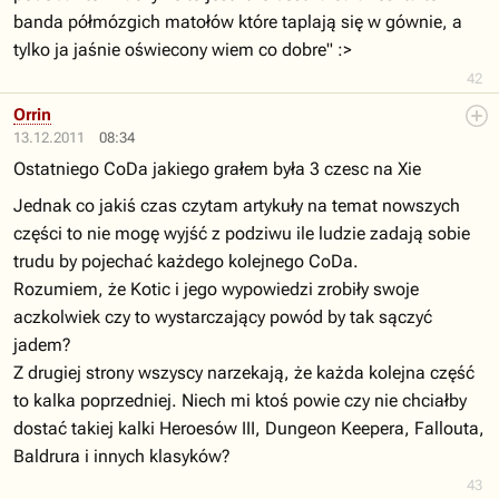
banda półmózgich matołów które taplają się w gównie, a
tylko ja jaśnie oświecony wiem co dobre" :>
42
Orrin
13.12.2011
08:34
Ostatniego CoDa jakiego grałem była 3 czesc na Xie
Jednak co jakiś czas czytam artykuły na temat nowszych
części to nie mogę wyjść z podziwu ile ludzie zadają sobie
trudu by pojechać każdego kolejnego CoDa.
Rozumiem, że Kotic i jego wypowiedzi zrobiły swoje
aczkolwiek czy to wystarczający powód by tak sączyć
jadem?
Z drugiej strony wszyscy narzekają, że każda kolejna część
to kalka poprzedniej. Niech mi ktoś powie czy nie chciałby
dostać takiej kalki Heroesów III, Dungeon Keepera, Fallouta,
Baldrura i innych klasyków?
43