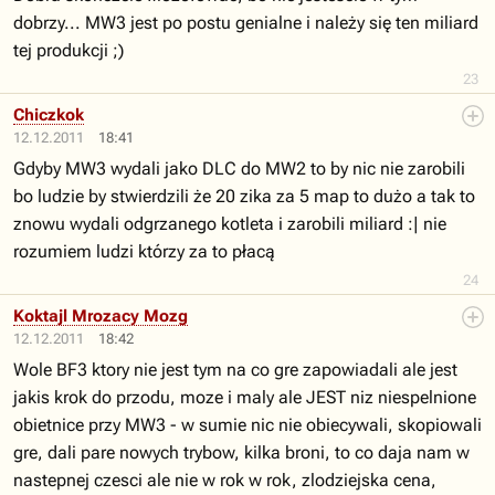
dobrzy... MW3 jest po postu genialne i należy się ten miliard
tej produkcji ;)
23
Chiczkok
12.12.2011
18:41
Gdyby MW3 wydali jako DLC do MW2 to by nic nie zarobili
bo ludzie by stwierdzili że 20 zika za 5 map to dużo a tak to
znowu wydali odgrzanego kotleta i zarobili miliard :| nie
rozumiem ludzi którzy za to płacą
24
Koktajl Mrozacy Mozg
12.12.2011
18:42
Wole BF3 ktory nie jest tym na co gre zapowiadali ale jest
jakis krok do przodu, moze i maly ale JEST niz niespelnione
obietnice przy MW3 - w sumie nic nie obiecywali, skopiowali
gre, dali pare nowych trybow, kilka broni, to co daja nam w
nastepnej czesci ale nie w rok w rok, zlodziejska cena,