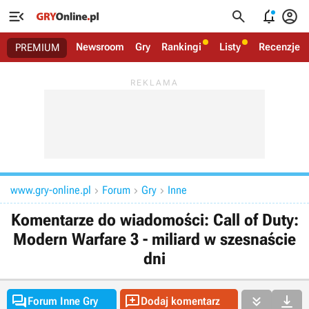




Newsroom
Gry
Rankingi
Listy
Recenzje
PREMIUM
www.gry-online.pl
Forum
Gry
Inne



Komentarze do wiadomości: Call of Duty:
Modern Warfare 3 - miliard w szesnaście
dni




Forum Inne Gry
Dodaj komentarz