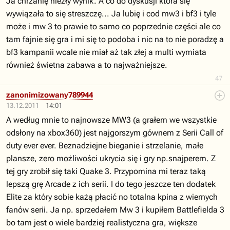
Ja chrzanię niezły wynik. A co do dyskusji która się
wywiązała to się streszczę... Ja lubię i cod mw3 i bf3 i tyle
może i mw 3 to prawie to samo co poprzednie części ale co
tam fajnie się gra i mi się to podoba i nic na to nie poradzę a
bf3 kampanii wcale nie miał aż tak złej a multi wymiata
również świetna zabawa a to najważniejsze.
47
zanonimizowany789944
13.12.2011
14:01
A według mnie to najnowsze MW3 (a grałem we wszystkie
odsłony na xbox360) jest najgorszym gównem z Serii Call of
duty ever ever. Beznadziejne bieganie i strzelanie, małe
plansze, zero możliwości ukrycia się i gry np.snajperem. Z
tej gry zrobił się taki Quake 3. Przypomina mi teraz taką
lepszą grę Arcade z ich serii. I do tego jeszcze ten dodatek
Elite za który sobie każą płacić no totalna kpina z wiernych
fanów serii. Ja np. sprzedałem Mw 3 i kupiłem Battlefielda 3
bo tam jest o wiele bardziej realistyczna gra, większe