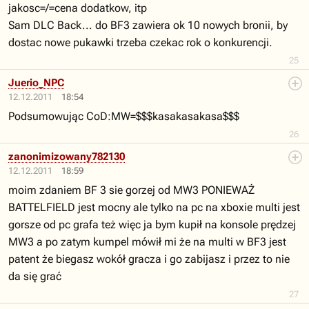
jakosc=/=cena dodatkow, itp
Sam DLC Back... do BF3 zawiera ok 10 nowych bronii, by
dostac nowe pukawki trzeba czekac rok o konkurencji.
25
Juerio_NPC
12.12.2011
18:54
Podsumowując CoD:MW=$$$kasakasakasa$$$
26
zanonimizowany782130
12.12.2011
18:59
moim zdaniem BF 3 sie gorzej od MW3 PONIEWAŻ
BATTELFIELD jest mocny ale tylko na pc na xboxie multi jest
gorsze od pc grafa też więc ja bym kupił na konsole prędzej
MW3 a po zatym kumpel mówił mi że na multi w BF3 jest
patent że biegasz wokół gracza i go zabijasz i przez to nie
da się grać
27