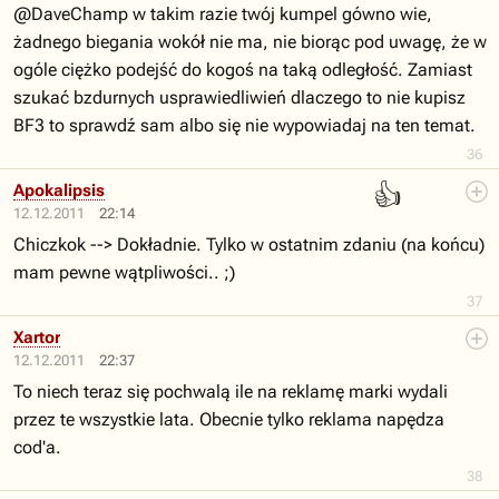
@DaveChamp w takim razie twój kumpel gówno wie,
żadnego biegania wokół nie ma, nie biorąc pod uwagę, że w
ogóle ciężko podejść do kogoś na taką odległość. Zamiast
szukać bzdurnych usprawiedliwień dlaczego to nie kupisz
BF3 to sprawdź sam albo się nie wypowiadaj na ten temat.
36
👍
Apokalipsis
12.12.2011
22:14
Chiczkok --> Dokładnie. Tylko w ostatnim zdaniu (na końcu)
mam pewne wątpliwości.. ;)
37
Xartor
12.12.2011
22:37
To niech teraz się pochwalą ile na reklamę marki wydali
przez te wszystkie lata. Obecnie tylko reklama napędza
cod'a.
38