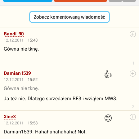
Zobacz komentowaną wiadomość
Bandi_90
12.12.2011
15:48
Gówna nie tknę.
1
👍
Damian1539
12.12.2011
15:52
Gówna nie tknę.
Ja też nie. Dlatego sprzedałem BF3 i wziąłem MW3.
2
😊
XineX
12.12.2011
15:58
Damian1539: Hahahahahahaha! Not.