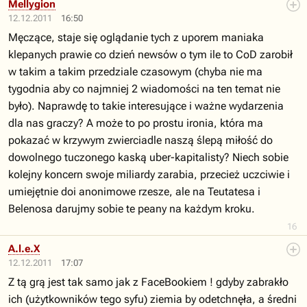
Mellygion
12.12.2011
16:50
Męczące, staje się oglądanie tych z uporem maniaka
klepanych prawie co dzień newsów o tym ile to CoD zarobił
w takim a takim przedziale czasowym (chyba nie ma
tygodnia aby co najmniej 2 wiadomości na ten temat nie
było). Naprawdę to takie interesujące i ważne wydarzenia
dla nas graczy? A może to po prostu ironia, która ma
pokazać w krzywym zwierciadle naszą ślepą miłość do
dowolnego tuczonego kaską uber-kapitalisty? Niech sobie
kolejny koncern swoje miliardy zarabia, przecież uczciwie i
umiejętnie doi anonimowe rzesze, ale na Teutatesa i
Belenosa darujmy sobie te peany na każdym kroku.
16
A.l.e.X
12.12.2011
17:07
Z tą grą jest tak samo jak z FaceBookiem ! gdyby zabrakło
ich (użytkowników tego syfu) ziemia by odetchnęła, a średni