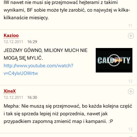
IW nawet nie musi się przejmować hejterami z takimi
wynikami, BF sobie może tyle zarobić, co najwyżej w kilka-
kilkanaście miesięcy.
11
Kazioo
12.12.2011
16:29
JEDZMY GÓWNO, MILIONY MUCH NIE
MOGĄ SIĘ MYLIĆ.
http://www.youtube.com/watch?
v=C4yIxUOWrtw
12
XineX
12.12.2011
16:30
Mepha: Nie muszą się przejmować, bo każda kolejna część
i tak się sprzeda lepiej niż poprzednia, nawet jak
przypadkiem zapomną zmienić map i kampanii. :P
13