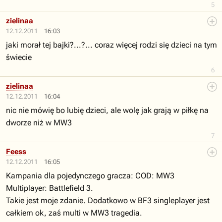
5
zielinaa
12.12.2011
16:03
jaki morał tej bajki?...?... coraz więcej rodzi się dzieci na tym
świecie
6
zielinaa
12.12.2011
16:04
nic nie mówię bo lubię dzieci, ale wolę jak grają w piłkę na
dworze niż w MW3
7
Feess
12.12.2011
16:05
Kampania dla pojedynczego gracza: COD: MW3
Multiplayer: Battlefield 3.
Takie jest moje zdanie. Dodatkowo w BF3 singleplayer jest
całkiem ok, zaś multi w MW3 tragedia.