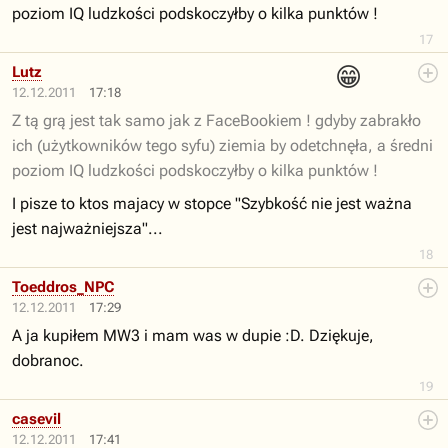
poziom IQ ludzkości podskoczyłby o kilka punktów !
17
😁
Lutz
12.12.2011
17:18
Z tą grą jest tak samo jak z FaceBookiem ! gdyby zabrakło
ich (użytkowników tego syfu) ziemia by odetchnęła, a średni
poziom IQ ludzkości podskoczyłby o kilka punktów !
I pisze to ktos majacy w stopce "Szybkość nie jest ważna
jest najważniejsza"...
18
Toeddros_NPC
12.12.2011
17:29
A ja kupiłem MW3 i mam was w dupie :D. Dziękuje,
dobranoc.
19
casevil
12.12.2011
17:41