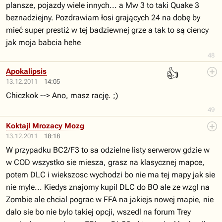
plansze, pojazdy wiele innych... a Mw 3 to taki Quake 3
beznadziejny. Pozdrawiam łosi grających 24 na dobę by
mieć super prestiż w tej badziewnej grze a tak to są ciency
jak moja babcia hehe
48
👍
Apokalipsis
13.12.2011
14:05
Chiczkok --> Ano, masz rację. ;)
49
Koktajl Mrozacy Mozg
13.12.2011
18:18
W przypadku BC2/F3 to sa odzielne listy serwerow gdzie w
w COD wszystko sie miesza, grasz na klasycznej mapce,
potem DLC i wiekszosc wychodzi bo nie ma tej mapy jak sie
nie myle... Kiedys znajomy kupil DLC do BO ale ze wzgl na
Zombie ale chcial pograc w FFA na jakiejs nowej mapie, nie
dalo sie bo nie bylo takiej opcji, wszedl na forum Trey