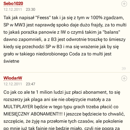
Sebo1020
12.12.2011
23:30
Tak jak napisał "Feess" tak i ja się z tym w 100% zgadzam,
SP w MW3 jest naprawdę spoko daje dużo frajdy, za to multi
to jakaś porażka panowie z IW o czymś takim ja "balans"
dawno zapomnieli, a z B3 jest odwrotnie troszkę to śmieszy
kiedy się przechodzi SP w B3 i ma się wrażenie jak by się
grało w takiego niedorobionego Coda za to multi jest
świetne
39
WlodarW
12.12.2011
23:47
Co jak co ale te 1 milion ludzi juz płaci abonament, to się
rozszerzy jak plaga ani sie nie obejrzycie matoły a za
MULTIPLAYER będzie w tego typu grach trzeba płacić co
MIESIĘCZNY ABONAMENT!!! I jeszcze będziecie to chwalić,
szczęście, że żyję na przełomie tych czasów, ale pokolenie
po mnie już tak fajnie nie będzie miało, czyli nie pogra za