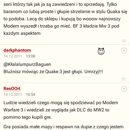
serii którzy tak jak ja są zawiedzeni i to sprzedają. Tylko
baranom co lubią proste i głupie strzelanie w stylu Quaka się
to podoba. Lecą do sklepu i kupują bo wooow najnowszy
Modern wyszedł i trzeba go mieć. BF 3 kładzie Mw 3 pod
każdym aspektem
54
😈
darkphantom
14.12.2011
13:08
@KłalalumpurzBaguen
Bluźnisz mówiąc że Quake 3 jest głupi. Umrzyj!!!
55
ResOOrt
14.12.2011
16:54
Ludzie wiedzieli czego mogą się spodziewać po Modern
Warfare 3 i wiedzieli ze wygląda jak DLC do MW2 to
pomimo tego kupili gre.
Gra posiada małe mapy i respawn na dupie z czego jestem