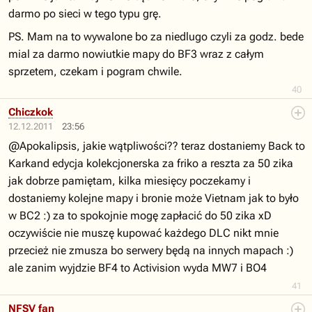
darmo po sieci w tego typu grę.
PS. Mam na to wywalone bo za niedlugo czyli za godz. bede
mial za darmo nowiutkie mapy do BF3 wraz z całym
sprzetem, czekam i pogram chwile.
40
Chiczkok
12.12.2011
23:56
@Apokalipsis, jakie wątpliwości?? teraz dostaniemy Back to
Karkand edycja kolekcjonerska za friko a reszta za 50 zika
jak dobrze pamiętam, kilka miesięcy poczekamy i
dostaniemy kolejne mapy i bronie może Vietnam jak to było
w BC2 :) za to spokojnie mogę zapłacić do 50 zika xD
oczywiście nie muszę kupować każdego DLC nikt mnie
przecież nie zmusza bo serwery będą na innych mapach :)
ale zanim wyjdzie BF4 to Activision wyda MW7 i BO4
41
NFSV fan