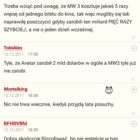
Trzeba wziąć pod uwagę, że MW 3 kosztuje jakieś 5 razy
więcej od jednego biletu do kina, tak więc mogliby się tak
naprawdę poszczycić gdyby zarobili ten miliard PIĘĆ RAZY
SZYBCIEJ, a nie o jeden dzień wcześniej.
20
TobiAlex
12.12.2011
17:58
Tyle, że Avatar zarobił 2 mld dolarów w ogóle a MW3 tyle już
nie zarobi.
21
😈
Mortalking
12.12.2011
18:38
Nic nie trwa wiecznie, kiedyś przyjdą lata posuchy.
22
BFHDVBfd
12.12.2011
18:39
Dobra skończcie filozofować, bo nie jesteście w tym