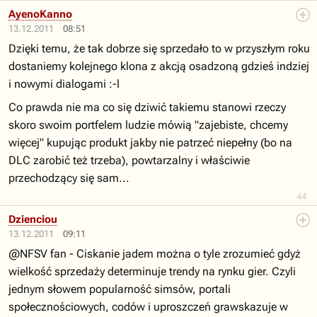
AyenoKanno
13.12.2011
08:51
Dzięki temu, że tak dobrze się sprzedało to w przyszłym roku
dostaniemy kolejnego klona z akcją osadzoną gdzieś indziej
i nowymi dialogami :-l
Co prawda nie ma co się dziwić takiemu stanowi rzeczy
skoro swoim portfelem ludzie mówią "zajebiste, chcemy
więcej" kupując produkt jakby nie patrzeć niepełny (bo na
DLC zarobić też trzeba), powtarzalny i właściwie
przechodzący się sam...
44
Dzienciou
13.12.2011
09:11
@NFSV fan - Ciskanie jadem można o tyle zrozumieć gdyż
wielkość sprzedaży determinuje trendy na rynku gier. Czyli
jednym słowem popularność simsów, portali
społecznościowych, codów i uproszczeń grawskazuje w