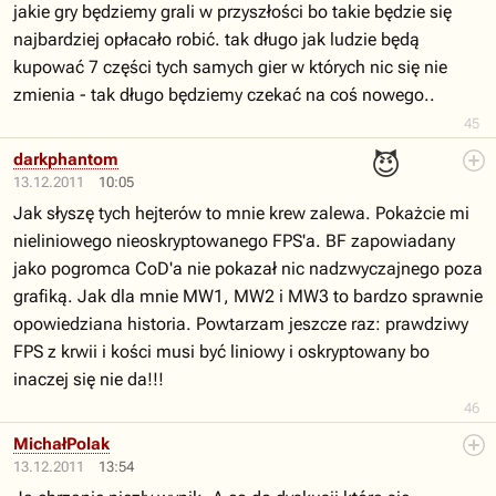
jakie gry będziemy grali w przyszłości bo takie będzie się
najbardziej opłacało robić. tak długo jak ludzie będą
kupować 7 części tych samych gier w których nic się nie
zmienia - tak długo będziemy czekać na coś nowego..
45
😈
darkphantom
13.12.2011
10:05
Jak słyszę tych hejterów to mnie krew zalewa. Pokażcie mi
nieliniowego nieoskryptowanego FPS'a. BF zapowiadany
jako pogromca CoD'a nie pokazał nic nadzwyczajnego poza
grafiką. Jak dla mnie MW1, MW2 i MW3 to bardzo sprawnie
opowiedziana historia. Powtarzam jeszcze raz: prawdziwy
FPS z krwii i kości musi być liniowy i oskryptowany bo
inaczej się nie da!!!
46
MichałPolak
13.12.2011
13:54