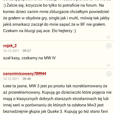
:) Żalcie się, krzyczcie bo tylko to potraficie na forum. Na
koniec dzieci zanim mnie zbluzgacie chciałbym powiedzieć
że grałem w obydwie gry, single jak i multi, mówię tak jakby
jakiś smarkacz zaczął do mnie sapać że w BF nie grałem.
Czekam na bluzgi paj.ace. Elo hejterzy :)
52
vojak_2
14.12.2011
09:27
szał kasy, czekamy na MW IV
53
zanonimizowany789944
14.12.2011
09:48
Łeee ta jasne, MW 3 jest po prostu tak rozreklamowany że
aż przereklamowany. Kupują go dzieciaczki które pojęcia nie
mają o klasycznych dobrych starszych strzelaninach tej lub
innej serii w porównaniu do których ta odsłona Mw3 jest
beznadziejnie głupia jak Quake 3. Kupują go też starsi fani