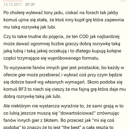
13.12.2011
01:31
Po cholerę wylewać tony jadu, ciskać na forach tak jakby
komuś ujma się stała, że ktoś inny kupił grę która zapewnia
mu taką rozrywkę jak lubi.
Czy to takie trudne do pojęcia, że ten COD jak najbardziej
może dawać ogromnej liczbie graczy dobrą rozrywkę taką
jaką lubią i taką jakiej oczekują i to dlatego kupują kolejne
części trzymające się wypróbowanego formatu.
To wyzywanie fanów innych gier jest prostackie, bo każdy w
ofercie gier może przebierać i wybrać coś przy czym będzie
się dobrze bawił wg własnych wymagań. Skoro podoba się
komuś BF3 to niech się cieszy że ma fajną grę która daje mu
dobrą rozrywkę taką jak lubi.
Ale niektórym nie wystarcza wyraźnie to, że sami grają w to
co lubią jeszcze muszą się "dowartościować" zrrównując
fanów innych gier z błotem. Bo przecież jak "mi się coś
podoba" to znaczy że to jest "the best" a cała reszta to