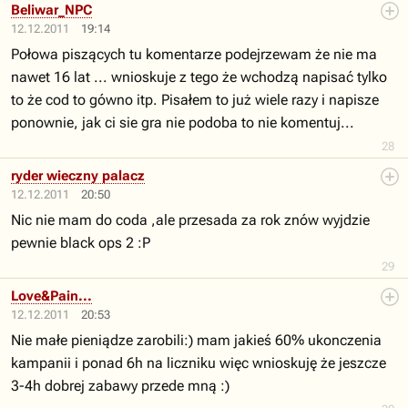
Beliwar_NPC
12.12.2011
19:14
Połowa piszących tu komentarze podejrzewam że nie ma
nawet 16 lat ... wnioskuje z tego że wchodzą napisać tylko
to że cod to gówno itp. Pisałem to już wiele razy i napisze
ponownie, jak ci sie gra nie podoba to nie komentuj...
28
ryder wieczny palacz
12.12.2011
20:50
Nic nie mam do coda ,ale przesada za rok znów wyjdzie
pewnie black ops 2 :P
29
Love&Pain...
12.12.2011
20:53
Nie małe pieniądze zarobili:) mam jakieś 60% ukonczenia
kampanii i ponad 6h na liczniku więc wnioskuję że jeszcze
3-4h dobrej zabawy przede mną :)