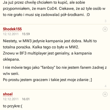
Ja już przez chwilę chciałem to kupić, ale sobie
przypomniałem, że mam CoD4. Ciekawe, że aż tyle osób w
to nie grało i musi się zadowalać pół-środkami. :D
3
Shodek155
12.12.2011
15:59
Niestety, w MW3 jedynie kampania jest dobra. Multi to
totalna porażka. Kalka tego co było w MW2.
Znowu w BF3 multiplayer jest genialny, a kampania
oklepana.
I nie mówie tego jako "fanboy" bo nie jestem fanem żadnej z
w/w serii.
Po prostu jestem graczem i takie jest moje zdanie ;]
4
shoal
12.12.2011
16:01
to przykre:(