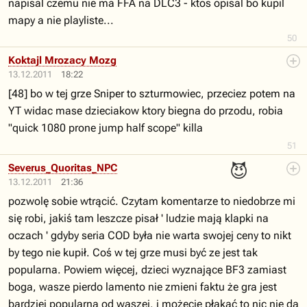
napisal czemu nie ma FFA na DLC3 - ktos opisal bo kupil
mapy a nie playliste...
50
Koktajl Mrozacy Mozg
13.12.2011
18:22
[48] bo w tej grze Sniper to szturmowiec, przeciez potem na
YT widac mase dzieciakow ktory biegna do przodu, robia
"quick 1080 prone jump half scope" killa
51
😈
Severus_Quoritas_NPC
13.12.2011
21:36
pozwolę sobie wtrącić. Czytam komentarze to niedobrze mi
się robi, jakiś tam leszcze pisał ' ludzie mają klapki na
oczach ' gdyby seria COD była nie warta swojej ceny to nikt
by tego nie kupił. Coś w tej grze musi być ze jest tak
popularna. Powiem więcej, dzieci wyznające BF3 zamiast
boga, wasze pierdo lamento nie zmieni faktu że gra jest
bardziej popularna od waszej, i możecie płakać to nic nie da