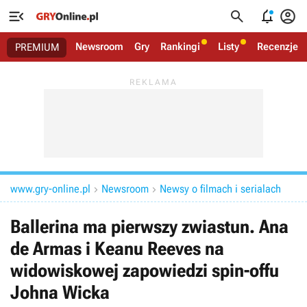




Newsroom
Gry
Rankingi
Listy
Recenzje
PREMIUM
www.gry-online.pl
Newsroom
Newsy o filmach i serialach


Ballerina ma pierwszy zwiastun. Ana
de Armas i Keanu Reeves na
widowiskowej zapowiedzi spin-offu
Johna Wicka