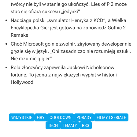
twórcy nie byli w stanie go ukończyć. Lies of P 2 może
stać się ofiarą sukcesu „jedynki”
Nadciąga polski „symulator Henryka z KCD”, a Wielka
Encyklopedia Gier jest gotowa na zapowiedź Gothic 2
Remake
Choć Microsoft go nie zwolnił, zirytowany deweloper nie
gryzie się w język. „Oni zasadniczo nie rozumieją sztuki.
Nie rozumieją gier”
Rola złoczyńcy zapewniła Jackowi Nicholsonowi
fortunę. To jedna z największych wypłat w historii
Hollywood
WSZYSTKIE
GRY
COOLDOWN
PORADY
FILMY I SERIALE
TECH
TEMATY
RSS