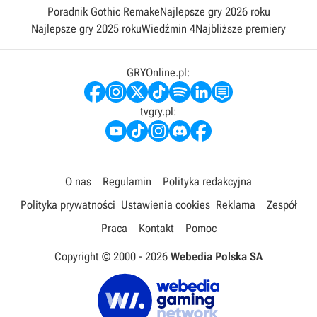
Poradnik Gothic Remake
Najlepsze gry 2026 roku
Najlepsze gry 2025 roku
Wiedźmin 4
Najbliższe premiery
GRYOnline.pl:
tvgry.pl:
O nas
Regulamin
Polityka redakcyjna
Polityka prywatności
Ustawienia cookies
Reklama
Zespół
Praca
Kontakt
Pomoc
Copyright © 2000 -
2026
Webedia Polska SA