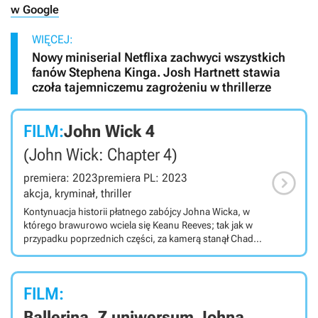
w Google
WIĘCEJ:
Nowy miniserial Netflixa zachwyci wszystkich
fanów Stephena Kinga. Josh Hartnett stawia
czoła tajemniczemu zagrożeniu w thrillerze
FILM:
John Wick 4
(John Wick: Chapter 4)

premiera: 2023
premiera PL: 2023
akcja, kryminał, thriller
Kontynuacja historii płatnego zabójcy Johna Wicka, w
którego brawurowo wciela się Keanu Reeves; tak jak w
przypadku poprzednich części, za kamerą stanął Chad
Stahelski, a na ekranie Reevesowi partnerują Bill
Skarsgard i Hiroyuki Sanada.
FILM:
Ballerina. Z uniwersum Johna