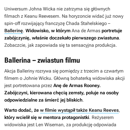
Uniwersum
Johna Wicka
nie zatrzyma się głównych
filmach z Keanu Reevesem. Na horyzoncie widać już nowy
spin-off rozwijający franczyzę Chada Stahelskiego –
Ballerinę
.
Widowisko, w którym
Ana de Armas
portretuje
zabójczynię, właśnie doczekało pierwszego zwiastuna
.
Zobaczcie, jak zapowiada się ta sensacyjna produkcja.
Ballerina – zwiastun filmu
Akcja
Balleriny
rozrywa się pomiędzy z trzecim a czwartym
filmem o Johnie Wicku. Główną bohaterką widowiska akcji
jest portretowana przez
Anę de Armas Rooney.
Zabójczyni, kierowana chęcią zemsty,
poluje na osoby
odpowiedzialne za śmierć jej bliskich
.
Warto dodać, że
w filmie wystąpił także Keanu Reeves
,
który wcielił się w mentora protagonistki
. Reżyserem
widowiska jest Len Wiseman, za produkcję odpowiada