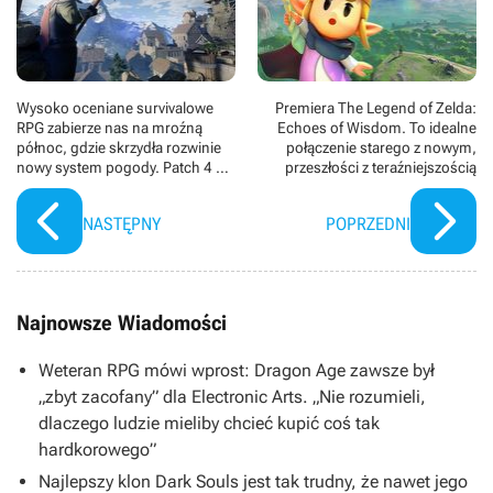
Wysoko oceniane survivalowe
Premiera The Legend of Zelda:
RPG zabierze nas na mroźną
Echoes of Wisdom. To idealne
północ, gdzie skrzydła rozwinie
połączenie starego z nowym,
nowy system pogody. Patch 4 do
przeszłości z teraźniejszością
Enshrouded zapowiada się
niezwykle obiecująco
NASTĘPNY
POPRZEDNI
Najnowsze Wiadomości
Weteran RPG mówi wprost: Dragon Age zawsze był
„zbyt zacofany” dla Electronic Arts. „Nie rozumieli,
dlaczego ludzie mieliby chcieć kupić coś tak
hardkorowego”
Najlepszy klon Dark Souls jest tak trudny, że nawet jego