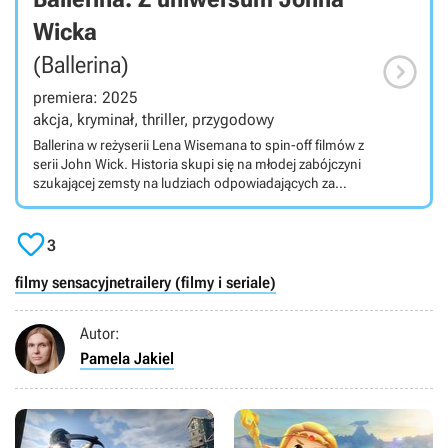
Wicka

(Ballerina)
premiera: 2025
akcja, kryminał, thriller, przygodowy
Ballerina w reżyserii Lena Wisemana to spin-off filmów z
serii John Wick. Historia skupi się na młodej zabójczyni
szukającej zemsty na ludziach odpowiadających za
śmierć jej rodziny. Ballerina opowie o losach Rooney
Brown, sieroty wychowanej przez organizację

przestępczą, z której wywodzi się John Wick. Na jej czele
3
stoi Dyrektorka, którą w trzeciej części serii zagrała
Anjelica Huston. W roli głównej wystąpi Ana de Armas.
filmy sensacyjne
trailery (filmy i seriale)
Autor:
Pamela Jakiel