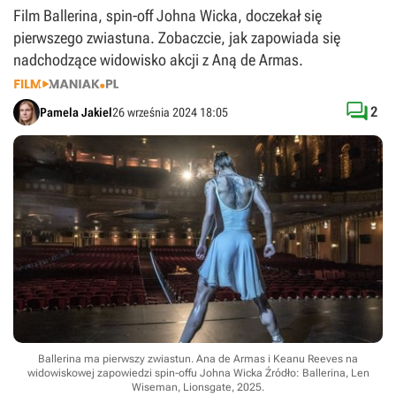
Film Ballerina, spin-off Johna Wicka, doczekał się
pierwszego zwiastuna. Zobaczcie, jak zapowiada się
nadchodzące widowisko akcji z Aną de Armas.

2
Pamela Jakiel
26 września 2024 18:05
Ballerina ma pierwszy zwiastun. Ana de Armas i Keanu Reeves na
widowiskowej zapowiedzi spin-offu Johna Wicka
Źródło: Ballerina, Len
Wiseman, Lionsgate, 2025
.