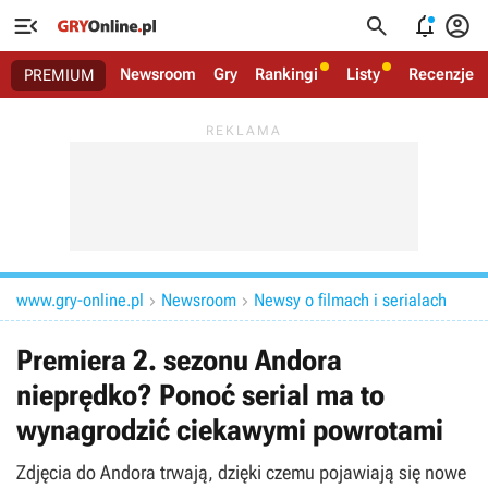




Newsroom
Gry
Rankingi
Listy
Recenzje
PREMIUM
www.gry-online.pl
Newsroom
Newsy o filmach i serialach


Premiera 2. sezonu Andora
nieprędko? Ponoć serial ma to
wynagrodzić ciekawymi powrotami
Zdjęcia do Andora trwają, dzięki czemu pojawiają się nowe