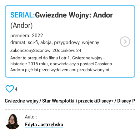
SERIAL:
Gwiezdne Wojny: Andor
(Andor)
premiera: 2022

dramat, sci-fi, akcja, przygodowy, wojenny
Zakończony
Sezonów: 2
Odcinków: 24
Andor to prequel do filmu Łotr 1. Gwiezdne wojny –
historie z 2016 roku, opowiadający o postaci Cassiana
Andora pięć lat przed wydarzeniami przedstawionymi w
Łotrze 1; poznamy nie tylko przeszłość Cassiana, ale i
całej Rebelii. Serial telewizyjny osadzony w świecie

Gwiezdnych wojen został stworzony przez Tony’ego
4
Gilroya dla serwisu streamingowego Disney+. Za
scenariusz odpowiada Gilroy wraz ze swoim bratem,
Gwiezdne wojny / Star Wars
plotki i przecieki
Disney+ / Disney Plu
Danem oraz Beau Willimonem i Stephenem Schiffem. W
głównej roli powraca Diego Luna, który jest także
Autor:
producentem wykonawczym. W rolach głównych
występują również Stellan Skarsgĺrd, Forest Whitaker,
Edyta Jastrzębska
Adria Arjona, Fiona Shaw, Denise Gough, Kyle Soller i
Genevieve O’Reilly.