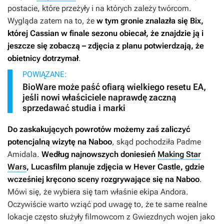
postacie, które przeżyły i na których zależy twórcom.
Wygląda zatem na to, że
w tym gronie znalazła się Bix,
której Cassian w finale sezonu obiecał, że znajdzie ją i
jeszcze się zobaczą – zdjęcia z planu potwierdzają, że
obietnicy dotrzymał
.
POWIĄZANE:
BioWare może paść ofiarą wielkiego resetu EA,
jeśli nowi właściciele naprawdę zaczną
sprzedawać studia i marki
Do zaskakujących powrotów możemy zaś zaliczyć
potencjalną wizytę na Naboo
, skąd pochodziła Padme
Amidala.
Według najnowszych doniesień
Making Star
Wars
, Lucasfilm planuje zdjęcia w Hever Castle, gdzie
wcześniej kręcono sceny rozgrywające się na Naboo
.
Mówi się, że wybiera się tam właśnie ekipa
Andora
.
Oczywiście warto wziąć pod uwagę to, że te same realne
lokacje często służyły filmowcom z
Gwiezdnych wojen
jako