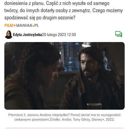
doniesienia z planu. Część z nich wyszła od samego
twórcy, do innych dotarły osoby z zewnątrz. Czego możemy
spodziewać się po drugim sezonie?

Edyta Jastrzębska
20 lutego 2023 12:05
Premiera 2. sezonu Andora nieprędko? Ponoć serial ma to wynagrodzić
ciekawymi powrotami
Źródło: Andor, Tony Gilroy, Disney+, 2022
.