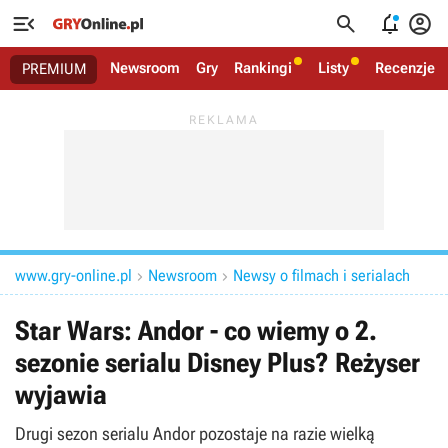




Newsroom
Gry
Rankingi
Listy
Recenzje
PREMIUM
www.gry-online.pl
Newsroom
Newsy o filmach i serialach


Star Wars: Andor - co wiemy o 2.
sezonie serialu Disney Plus? Reżyser
wyjawia
Drugi sezon serialu Andor pozostaje na razie wielką