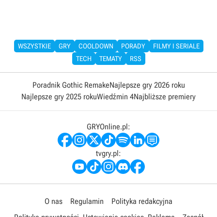
WSZYSTKIE
GRY
COOLDOWN
PORADY
FILMY I SERIALE
TECH
TEMATY
RSS
Poradnik Gothic Remake
Najlepsze gry 2026 roku
Najlepsze gry 2025 roku
Wiedźmin 4
Najbliższe premiery
GRYOnline.pl:
tvgry.pl:
O nas
Regulamin
Polityka redakcyjna