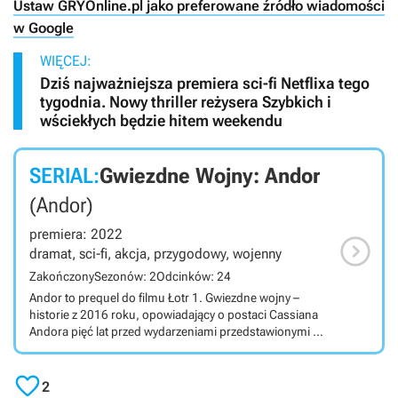
Ustaw GRYOnline.pl jako preferowane źródło wiadomości
w Google
WIĘCEJ:
Dziś najważniejsza premiera sci-fi Netflixa tego
tygodnia. Nowy thriller reżysera Szybkich i
wściekłych będzie hitem weekendu
SERIAL:
Gwiezdne Wojny: Andor
(Andor)
premiera: 2022

dramat, sci-fi, akcja, przygodowy, wojenny
Zakończony
Sezonów: 2
Odcinków: 24
Andor to prequel do filmu Łotr 1. Gwiezdne wojny –
historie z 2016 roku, opowiadający o postaci Cassiana
Andora pięć lat przed wydarzeniami przedstawionymi w
Łotrze 1; poznamy nie tylko przeszłość Cassiana, ale i
całej Rebelii. Serial telewizyjny osadzony w świecie

Gwiezdnych wojen został stworzony przez Tony’ego
2