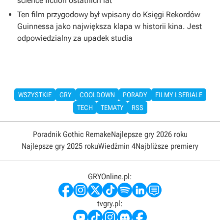
science fiction ostatnich lat
Ten film przygodowy był wpisany do Księgi Rekordów
Guinnessa jako największa klapa w historii kina. Jest
odpowiedzialny za upadek studia
WSZYSTKIE
GRY
COOLDOWN
PORADY
FILMY I SERIALE
TECH
TEMATY
RSS
Poradnik Gothic Remake
Najlepsze gry 2026 roku
Najlepsze gry 2025 roku
Wiedźmin 4
Najbliższe premiery
GRYOnline.pl:
tvgry.pl: