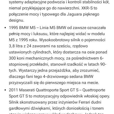
systemy adaptacyjne podwozia i kontroli stabilności kół,
niemal przyklejające go do nawierzchni. XKR-S to
połączenie mocy i typowego dla Jaguara pięknego
designu.
1995 BMW M5 – Linia M5 BMW od zawsze oznaczała
pełnię mocy i luksusu, które najlepiej widać w modelu
M5 z 1995 roku. Wysokoobrotowy silnik o pojemności
3,8 litra z 24 zaworami na sześciu, rzędowo
ustawionych cylindrach, który dostarcza na osie ponad
300 koni mechanicznych mocy, za pośrednictwem 6-
stopniowej przekładni, stanowił rzadkość w latach 90-
tych. Wystarczy jedna przejażdżka, aby zrozumieć,
dlaczego fani tego 4-drzwiowego sedana BMW
przyzwyczaili się do pierwszego miejsca na mecie.
2011 Maserati Quattroporte Sport GT S – Quattroporte
Sport GT S to motoryzacyjny odpowiednik włoskiej opery.
Silnik skonstruowany przez inżynierów Ferrari dudni
gardłowymi dźwiękami, których doniosłością i tonem