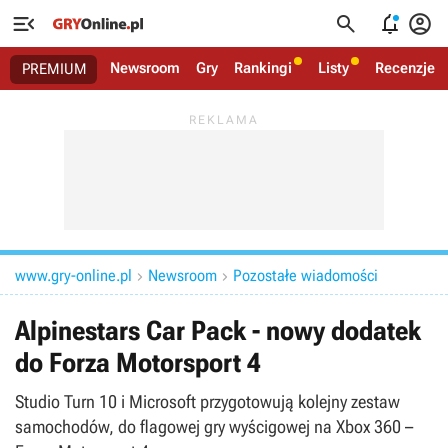




Newsroom
Gry
Rankingi
Listy
Recenzje
PREMIUM
www.gry-online.pl
Newsroom
Pozostałe wiadomości


Alpinestars Car Pack - nowy dodatek
do Forza Motorsport 4
Studio Turn 10 i Microsoft przygotowują kolejny zestaw
samochodów, do flagowej gry wyścigowej na Xbox 360 –