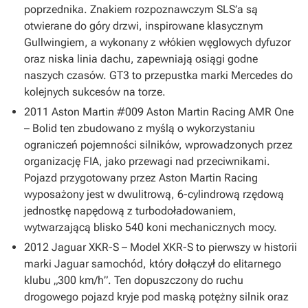
poprzednika. Znakiem rozpoznawczym SLS’a są
otwierane do góry drzwi, inspirowane klasycznym
Gullwingiem, a wykonany z włókien węglowych dyfuzor
oraz niska linia dachu, zapewniają osiągi godne
naszych czasów. GT3 to przepustka marki Mercedes do
kolejnych sukcesów na torze.
2011 Aston Martin #009 Aston Martin Racing AMR One
– Bolid ten zbudowano z myślą o wykorzystaniu
ograniczeń pojemności silników, wprowadzonych przez
organizację FIA, jako przewagi nad przeciwnikami.
Pojazd przygotowany przez Aston Martin Racing
wyposażony jest w dwulitrową, 6-cylindrową rzędową
jednostkę napędową z turbodoładowaniem,
wytwarzającą blisko 540 koni mechanicznych mocy.
2012 Jaguar XKR-S – Model XKR-S to pierwszy w historii
marki Jaguar samochód, który dołączył do elitarnego
klubu „300 km/h”. Ten dopuszczony do ruchu
drogowego pojazd kryje pod maską potężny silnik oraz