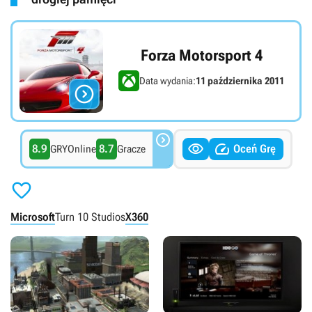
Forza Motorsport 4
Data wydania:
11 października 2011




8.9
8.7
Oceń Grę
GRYOnline
Gracze

Microsoft
Turn 10 Studios
X360