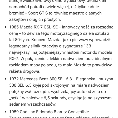
steruje wielozaworowy układ wydechowy. Jednak ten
samochód potrafi o wiele więcej, niż tylko ładnie
brzmieć – Sport GT S to również maestro ciasnych
zakrętów i długich prostych.
1985 Mazda RX-7 GSL-SE – Innowacyjność za rozsądną
cenę – to dewiza tego motoryzacyjnego dzieła sztuki z
lat 80-tych. Koncern Mazda, jako pierwszy wprowadził
legendarny silnik rotacyjny o sygnaturze 13B -
największy i najpotężniejszy w historii motor do modelu
RX-7. W połączeniu z lekkim nadwoziem oraz idealnym
rozkładem masy pojazdu, ta mała Mazda to prawdziwa
rakieta drogowa.
1972 Mercedes-Benz 300 SEL 6.3 – Elegancka limuzyna
300 SEL 6.3 kryje pod skrojonym na miarę nadwoziem
potężny wał rozrządu, wystrzelający auto od zera do
„setki” w zaledwie 6,5 sekundy, czyniąc ją najszybszym
sedanem wszechczasów.
1959 Cadillac Eldorado Biarritz Convertible –