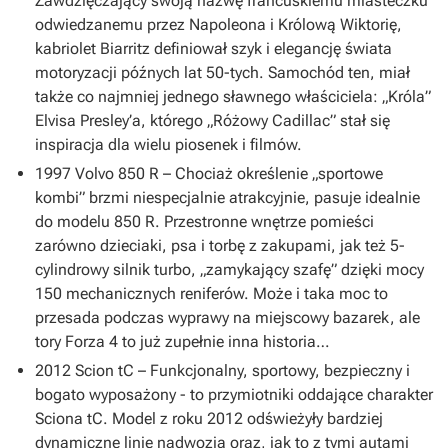
Zawdzięczający swoją nazwę francuskiemu miasteczku
odwiedzanemu przez Napoleona i Królową Wiktorię,
kabriolet Biarritz definiował szyk i elegancję świata
motoryzacji późnych lat 50-tych. Samochód ten, miał
także co najmniej jednego sławnego właściciela: „Króla”
Elvisa Presley’a, którego „Różowy Cadillac” stał się
inspiracja dla wielu piosenek i filmów.
1997 Volvo 850 R – Chociaż określenie „sportowe
kombi” brzmi niespecjalnie atrakcyjnie, pasuje idealnie
do modelu 850 R. Przestronne wnętrze pomieści
zarówno dzieciaki, psa i torbę z zakupami, jak też 5-
cylindrowy silnik turbo, „zamykający szafę” dzięki mocy
150 mechanicznych reniferów. Może i taka moc to
przesada podczas wyprawy na miejscowy bazarek, ale
tory Forza 4 to już zupełnie inna historia…
2012 Scion tC – Funkcjonalny, sportowy, bezpieczny i
bogato wyposażony - to przymiotniki oddające charakter
Sciona tC. Model z roku 2012 odświeżyły bardziej
dynamiczne linie nadwozia oraz, jak to z tymi autami