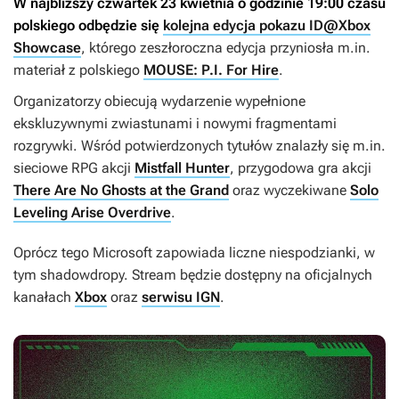
W najbliższy czwartek 23 kwietnia o godzinie 19:00 czasu
polskiego odbędzie się
kolejna edycja pokazu ID@Xbox
Showcase
, którego zeszłoroczna edycja przyniosła m.in.
materiał z polskiego
MOUSE: P.I. For Hire
.
Organizatorzy obiecują wydarzenie wypełnione
ekskluzywnymi zwiastunami i nowymi fragmentami
rozgrywki. Wśród potwierdzonych tytułów znalazły się m.in.
sieciowe RPG akcji
Mistfall Hunter
, przygodowa gra akcji
There Are No Ghosts at the Grand
oraz wyczekiwane
Solo
Leveling Arise Overdrive
.
Oprócz tego Microsoft zapowiada liczne niespodzianki, w
tym shadowdropy. Stream będzie dostępny na oficjalnych
kanałach
Xbox
oraz
serwisu IGN
.