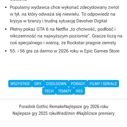
Popularny wydawca chce wykonać zdecydowany zwrot
w tył, na który odważa się niewielu. To odpowiedź na
kryzys w branży i trudną sytuację Devolver Digital
Płatny pokaz GTA 6 na Netflix „to chciwość, podłość i
nikczemność na najwyższym poziomie”. Gracze liczą na
coś specjalnego i wierzą, że Rockstar pragnie zemsty
55. i 56 gra za darmo w 2026 roku w Epic Games Store
WSZYSTKIE
GRY
COOLDOWN
PORADY
FILMY I SERIALE
TECH
TEMATY
RSS
Poradnik Gothic Remake
Najlepsze gry 2026 roku
Najlepsze gry 2025 roku
Wiedźmin 4
Najbliższe premiery