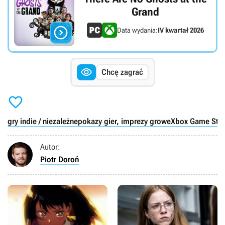
Grand

Data wydania:
IV kwartał 2026

Chcę zagrać

gry indie / niezależne
pokazy gier, imprezy growe
Xbox Game Stud
Autor:
Piotr Doroń