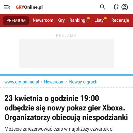




Newsroom
Gry
Rankingi
Listy
Recenzje
PREMIUM
www.gry-online.pl
Newsroom
Newsy o grach


23 kwietnia o godzinie 19:00
odbędzie się nowy pokaz gier Xboxa.
Organizatorzy obiecują niespodzianki
Możecie zarezerwować czas w najbliższy czwartek o