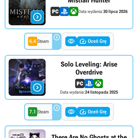
Mistfall Hunter
Data wydania:
30 lipca 2026




6.4
Oceń Grę
Steam
Solo Leveling: Arise
Overdrive

Data wydania:
24 listopada 2025



7.1
Oceń Grę
Steam
There Are No Ghosts at the