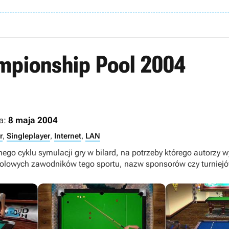
mpionship Pool 2004
a:
8 maja 2004
r
,
Singleplayer
,
Internet
,
LAN
go cyklu symulacji gry w bilard, na potrzeby którego autorzy wyk
zolowych zawodników tego sportu, nazw sponsorów czy turniejó