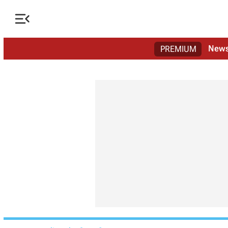

New
PREMIUM