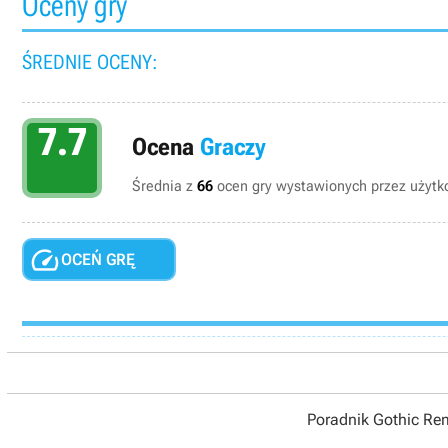
Oceny gry
ŚREDNIE OCENY:
7.7
Ocena
Graczy
Średnia z
66
ocen gry wystawionych przez użytko

OCEŃ GRĘ
Poradnik Gothic R