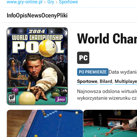
www.gry-online.pl
Gry
Sportowe


Info
Opis
News
Oceny
Pliki
World Cha
Data wydani
PO PREMIERZE
Sportowe
,
Bilard
,
Multiplaye
Najnowsza odslona wirtualne
wykorzystanie wizerunku c