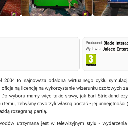
Producent:
Blade Intera
Wydawca:
Jaleco Enter
 2004 to najnowsza odsłona wirtualnego cyklu symulacji
 oficjalną licencję na wykorzystanie wizerunku czołowych 
Do wyboru mamy więc takie sławy, jak Earl Strickland czy 
 temu, żebyśmy stworzyli własną postać - jej umiejętności (p
ażdą rozegraną partią.
awodów utrzymana jest w telewizyjnym stylu - wydarzeni