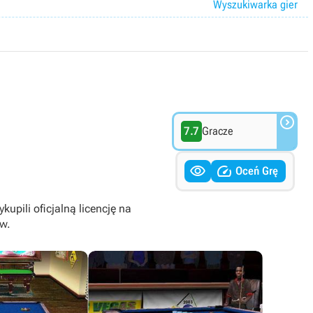
Wyszukiwarka gier

7.7
Gracze


Oceń Grę
upili oficjalną licencję na
w.