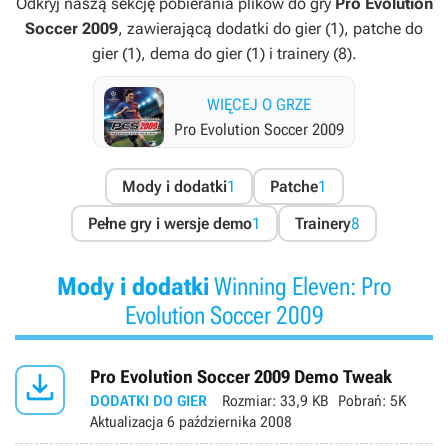
Odkryj naszą sekcję pobierania plików do gry
Pro Evolution
Soccer 2009
, zawierającą dodatki do gier (1), patche do
gier (1), dema do gier (1) i trainery (8).
WIĘCEJ O GRZE
Pro Evolution Soccer 2009
Mody i dodatki
1
Patche
1
Pełne gry i wersje demo
1
Trainery
8
Mody i dodatki
Winning Eleven: Pro
Evolution Soccer 2009

Pro Evolution Soccer 2009 Demo Tweak
DODATKI DO GIER
Rozmiar:
33,9 KB
Pobrań:
5K
Aktualizacja
6 października 2008