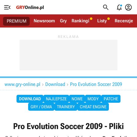




Newsroom
Gry
Rankingi
Listy
Recenzje
PREMIUM
www.gry-online.pl
Download
Pro Evolution Soccer 2009


DOWNLOAD
NAJLEPSZE
NOWE
MODY
PATCHE
GRY / DEMA
TRAINERY
CHEAT ENGINE
Pro Evolution Soccer 2009 - Pliki