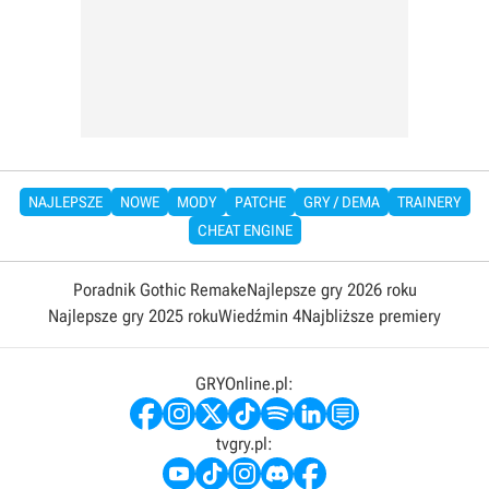
NAJLEPSZE
NOWE
MODY
PATCHE
GRY / DEMA
TRAINERY
CHEAT ENGINE
Poradnik Gothic Remake
Najlepsze gry 2026 roku
Najlepsze gry 2025 roku
Wiedźmin 4
Najbliższe premiery
GRYOnline.pl:
tvgry.pl: