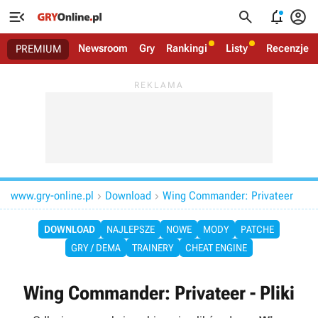




Newsroom
Gry
Rankingi
Listy
Recenzje
PREMIUM
www.gry-online.pl
Download
Wing Commander: Privateer


DOWNLOAD
NAJLEPSZE
NOWE
MODY
PATCHE
GRY / DEMA
TRAINERY
CHEAT ENGINE
Wing Commander: Privateer - Pliki