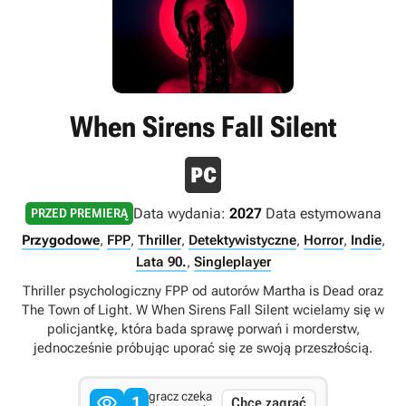
When Sirens Fall Silent
Data wydania:
2027
Data estymowana
PRZED PREMIERĄ
Przygodowe
,
FPP
,
Thriller
,
Detektywistyczne
,
Horror
,
Indie
,
Lata 90.
,
Singleplayer
Thriller psychologiczny FPP od autorów Martha is Dead oraz
The Town of Light. W When Sirens Fall Silent wcielamy się w
policjantkę, która bada sprawę porwań i morderstw,
jednocześnie próbując uporać się ze swoją przeszłością.
gracz czeka

1
Chcę zagrać