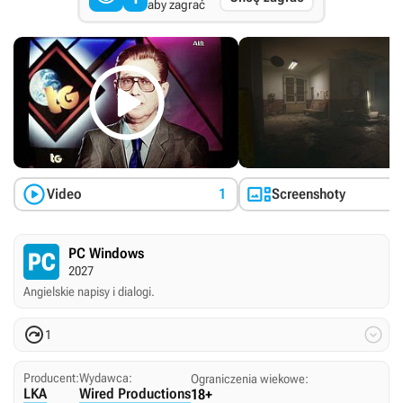
aby zagrać



Video
1
Screenshoty
PC Windows
2027
Angielskie napisy i dialogi.


1
Producent:
Wydawca:
Ograniczenia wiekowe:
LKA
Wired Productions
18+