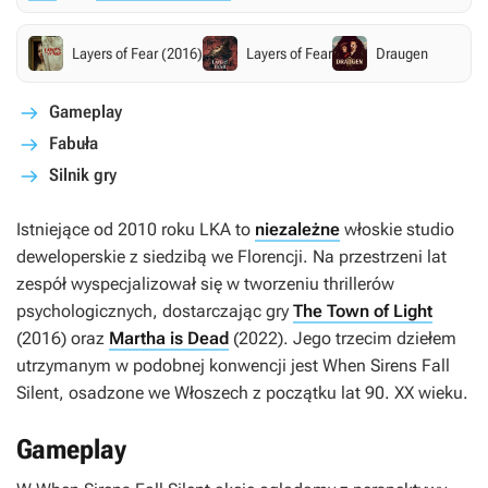
Layers of Fear (2016)
Layers of Fear
Draugen
Gameplay
Fabuła
Silnik gry
Istniejące od 2010 roku LKA to
niezależne
włoskie studio
deweloperskie z siedzibą we Florencji. Na przestrzeni lat
zespół wyspecjalizował się w tworzeniu thrillerów
psychologicznych, dostarczając gry
The Town of Light
(2016) oraz
Martha is Dead
(2022). Jego trzecim dziełem
utrzymanym w podobnej konwencji jest
When Sirens Fall
Silent
, osadzone we Włoszech z początku lat 90. XX wieku.
Gameplay