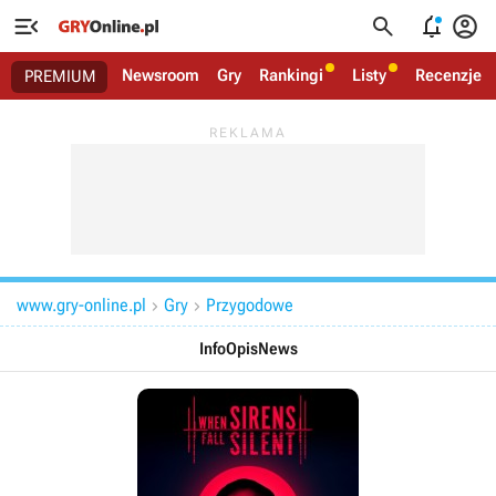




Newsroom
Gry
Rankingi
Listy
Recenzje
PREMIUM
www.gry-online.pl
Gry
Przygodowe


Info
Opis
News