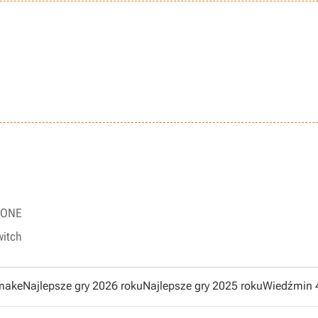
 XONE
witch
emake
Najlepsze gry 2026 roku
Najlepsze gry 2025 roku
Wiedźmin 