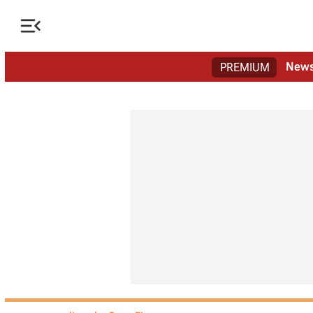

New
PREMIUM