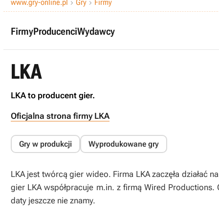
www.gry-online.pl
Gry
Firmy


Firmy
Producenci
Wydawcy
LKA
LKA to producent gier.
Oficjalna strona firmy LKA
Gry w produkcji
Wyprodukowane gry
LKA jest twórcą gier wideo. Firma LKA zaczęła działać n
gier LKA współpracuje m.in. z firmą Wired Productions. O
daty jeszcze nie znamy.