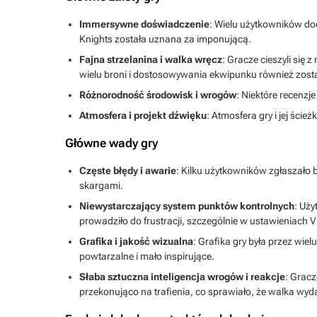
Immersywne doświadczenie
: Wielu użytkowników do
Knights została uznana za imponującą.
Fajna strzelanina i walka wręcz
: Gracze cieszyli się
wielu broni i dostosowywania ekwipunku również zos
Różnorodność środowisk i wrogów
: Niektóre recenzj
Atmosfera i projekt dźwięku
: Atmosfera gry i jej ści
Główne wady gry
Częste błędy i awarie
: Kilku użytkowników zgłaszało b
skargami.
Niewystarczający system punktów kontrolnych
: Uży
prowadziło do frustracji, szczególnie w ustawieniach V
Grafika i jakość wizualna
: Grafika gry była przez wi
powtarzalne i mało inspirujące.
Słaba sztuczna inteligencja wrogów i reakcje
: Gracz
przekonująco na trafienia, co sprawiało, że walka wy