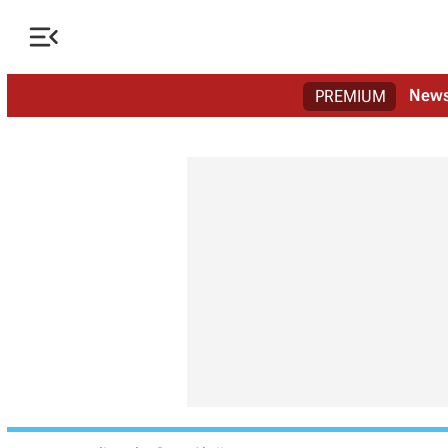

New
PREMIUM