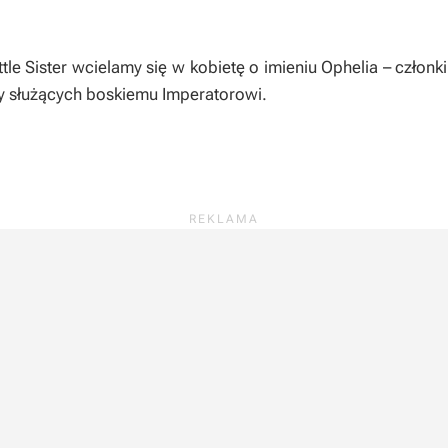
le Sister
wcielamy się w kobietę o imieniu Ophelia – człon
twy służących boskiemu Imperatorowi.