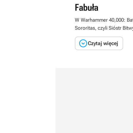
Fabuła
W
Warhammer 40,000: Batt
Sororitas, czyli Sióstr Bi

Czytaj więcej