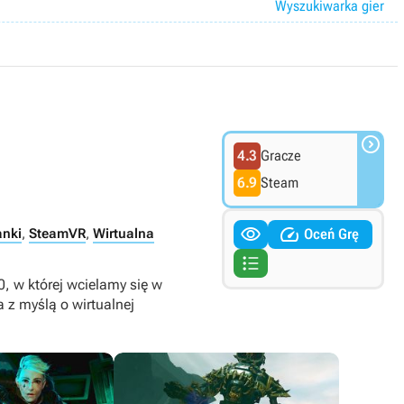
Wyszukiwarka gier

4.3
Gracze
6.9
Steam


Oceń Grę
anki
,
SteamVR
,
Wirtualna

, w której wcielamy się w
 z myślą o wirtualnej