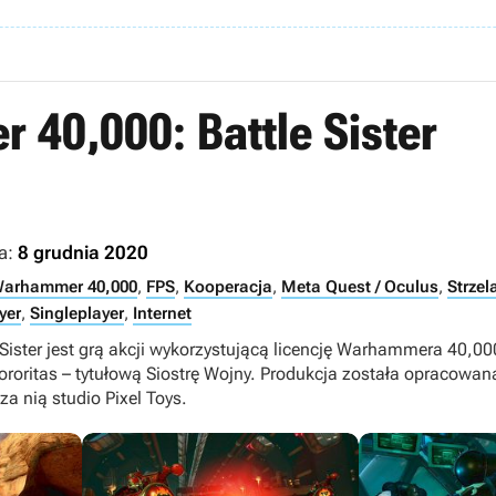
40,000: Battle Sister
a:
8 grudnia 2020
arhammer 40,000
,
FPS
,
Kooperacja
,
Meta Quest / Oculus
,
Strzel
yer
,
Singleplayer
,
Internet
ister jest grą akcji wykorzystującą licencję Warhammera 40,000
roritas – tytułową Siostrę Wojny. Produkcja została opracowana
a nią studio Pixel Toys.