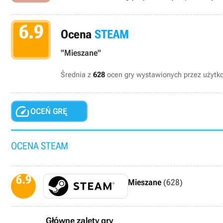
6.9
Ocena
STEAM
"Mieszane"
Średnia z
628
ocen gry wystawionych przez użyt

OCEŃ GRĘ
OCENA STEAM
6.9
Mieszane
(628)
Główne zalety gry