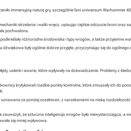
ceniło immersyjną naturę gry, szczególnie fani uniwersum Warhammer 40,0
 z mechaniki strzelania i walki wręcz, opisując ciężkie odczucie broni ora
tała pochwalona.
e podkreślały różnorodne środowiska i typy wrogów, a także przyjemne wal
eżka dźwiękowa były ogólnie dobrze przyjęte, przyczyniając się do ogólneg
łędy, usterki i awarie, które wpływały na doświadczenie. Problemy z śledz
tkownicy krytykowali rzadkie punkty kontrolne, które zmuszały ich do p
R.
elu uznawana za poniżej oczekiwań, z narzekaniami na niską rozdzielczość
e zauważyli, że sztuczna inteligencja wrogów była niewystarczająca, a w
dawała się mniej wpływowa.