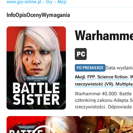
www.gry-online.pl
Gry
Akcji


Info
Opis
Oceny
Wymagania
Warhammer 
Data wydani
PO PREMIERZE
Akcji
,
FPP
,
Science fiction
,
W
rzeczywistość (VR)
,
Multipla
Warhammer 40,000: Battle S
członkinię zakonu Adepta So
rzeczywistości. Odpowiada z