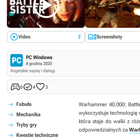



Video
2
Screenshoty
PC Windows
8 grudnia 2020
Angielskie napisy i dialogi.



6
4
3
Fabuła
Warhammer 40,000: Battle
wykorzystuje technologię w
Mechanika
która staje do walki z ró
Tryby gry
odpowiedzialnych za
War
Kwestie techniczne