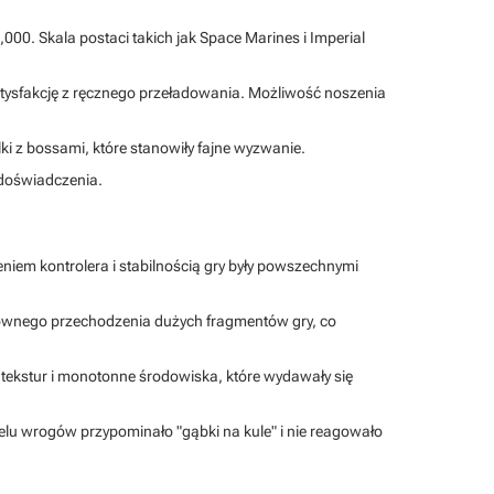
00. Skala postaci takich jak Space Marines i Imperial
z satysfakcję z ręcznego przeładowania. Możliwość noszenia
ki z bossami, które stanowiły fajne wyzwanie.
o doświadczenia.
eniem kontrolera i stabilnością gry były powszechnymi
onownego przechodzenia dużych fragmentów gry, co
 tekstur i monotonne środowiska, które wydawały się
ielu wrogów przypominało "gąbki na kule" i nie reagowało