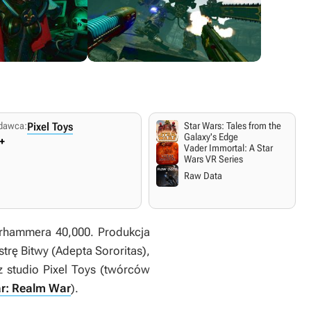
dawca:
Pixel Toys
Star Wars: Tales from the
Galaxy's Edge
+
Vader Immortal: A Star
Wars VR Series
Raw Data
rhammera 40,000. Produkcja
strę Bitwy (Adepta Sororitas),
z studio Pixel Toys (twórców
r: Realm War
).