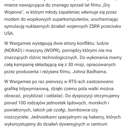
mierze nawiązująca do znanego sprzed lat filmu „Gry
Wojenne”, w którym młody zapaleniec włamuje się przez
modem do wojskowych superkomputerów, uruchamiając
symulację nuklearnych działań wojennych ZSRR przeciwko
USA.
W Wargames występują dwie strony konfliktu: ludzie
(NORAD) i maszyny (WOPR), pomiędzy którymi nie ma
znaczących różnic technologicznych. Do wykonania mamy
całą kampanię składającą się z 30 misji, opracowanych
przez producenta i reżysera filmu, Johna Badhama.
W Wargames po raz pierwszy w RTS-ach zastosowano
grafikę trójwymiarową, dzięki czemu pola walki można
obracać, przybliżać i oddalać. Do dyspozycji otrzymujemy
ponad 100 rodzajów jednostek lądowych, morskich i
powietrznych, takich jak czołgi, bombowce czy
niszczyciele. Jednostkami specjalnymi są hakerzy, których
wykorzystujemy do działań dywersyjnych w centrum