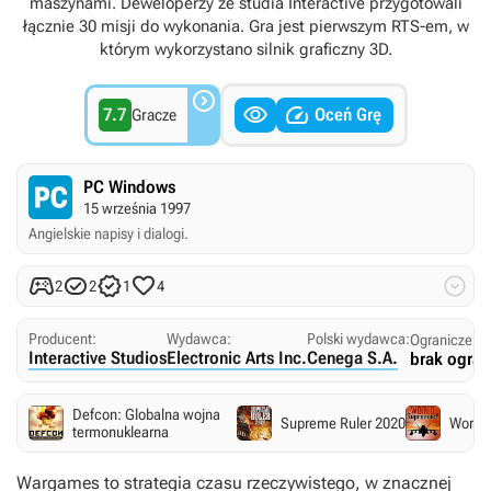
maszynami. Deweloperzy ze studia Interactive przygotowali
łącznie 30 misji do wykonania. Gra jest pierwszym RTS-em, w
którym wykorzystano silnik graficzny 3D.



7.7
Oceń Grę
Gracze
PC Windows
15 września 1997
Angielskie napisy i dialogi.





2
2
1
4
Producent:
Wydawca:
Polski wydawca:
Ograniczeni
Interactive Studios
Electronic Arts Inc.
Cenega S.A.
brak ogran
Defcon: Globalna wojna
Supreme Ruler 2020
World
termonuklearna
Wargames to strategia czasu rzeczywistego, w znacznej