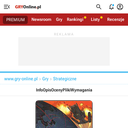




Newsroom
Gry
Rankingi
Listy
Recenzje
PREMIUM
www.gry-online.pl
Gry
Strategiczne


Info
Opis
Oceny
Pliki
Wymagania