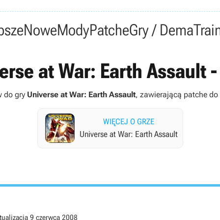
psze
Nowe
Mody
Patche
Gry / Dema
Trai
erse at War: Earth Assault - 
w do gry
Universe at War: Earth Assault
, zawierającą patche do gi
WIĘCEJ O GRZE
Universe at War: Earth Assault
tualizacja
9 czerwca 2008