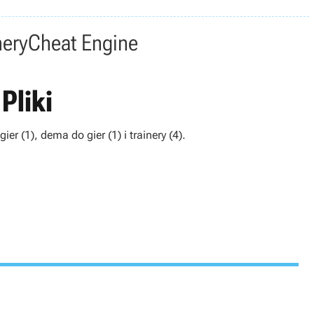
nery
Cheat Engine
Pliki
er (1), dema do gier (1) i trainery (4).