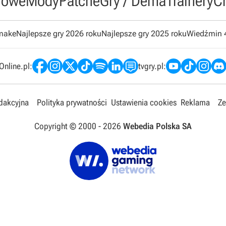
owe
Mody
Patche
Gry / Dema
Trainery
C
emake
Najlepsze gry 2026 roku
Najlepsze gry 2025 roku
Wiedźmin 
nline.pl:
tvgry.pl:
edakcyjna
Polityka prywatności
Ustawienia cookies
Reklama
Ze
Copyright © 2000 -
2026
Webedia Polska SA