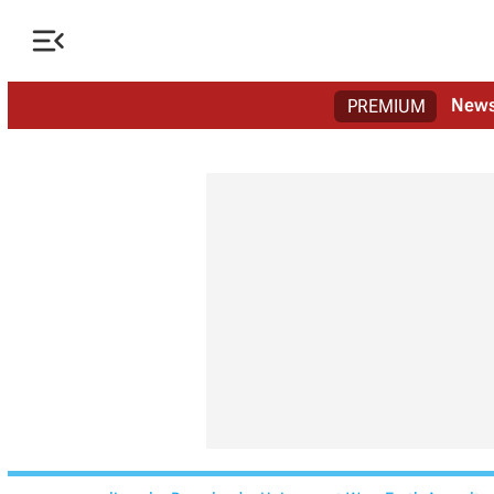

New
PREMIUM