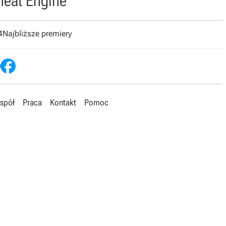
heat Engine
4
Najbliższe premiery
spół
Praca
Kontakt
Pomoc