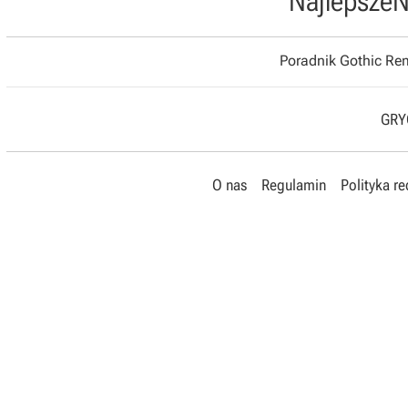
Najlepsze
N
Poradnik Gothic R
GRYO
O nas
Regulamin
Polityka r