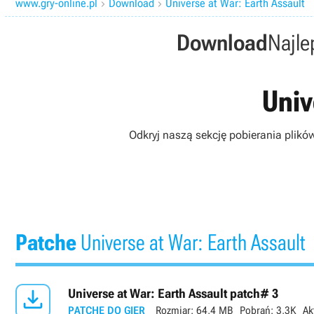
www.gry-online.pl
Download
Universe at War: Earth Assault


Download
Najle
Univ
Odkryj naszą sekcję pobierania plikó
Patche
Universe at War: Earth Assault

Universe at War: Earth Assault patch# 3
PATCHE DO GIER
Rozmiar:
64,4 MB
Pobrań:
3,3K
Ak