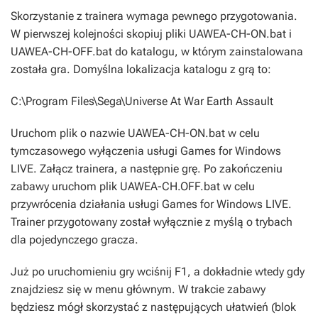
Skorzystanie z trainera wymaga pewnego przygotowania.
W pierwszej kolejności skopiuj pliki
UAWEA-CH-ON.bat
i
UAWEA-CH-OFF.bat
do katalogu, w którym zainstalowana
została gra. Domyślna lokalizacja katalogu z grą to:
C:\Program Files\Sega\Universe At War Earth Assault
Uruchom plik o nazwie
UAWEA-CH-ON.bat
w celu
tymczasowego wyłączenia usługi Games for Windows
LIVE. Załącz trainera, a następnie grę. Po zakończeniu
zabawy uruchom plik
UAWEA-CH.OFF.bat
w celu
przywrócenia działania usługi Games for Windows LIVE.
Trainer przygotowany został wyłącznie z myślą o trybach
dla pojedynczego gracza.
Już po uruchomieniu gry wciśnij
F1
, a dokładnie wtedy gdy
znajdziesz się w menu głównym. W trakcie zabawy
będziesz mógł skorzystać z następujących ułatwień (blok