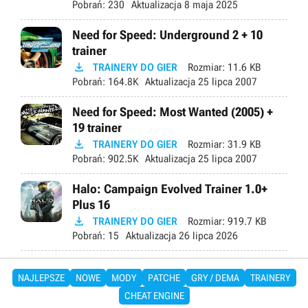
Pobrań:
230
Aktualizacja
8 maja 2025
Need for Speed: Underground 2 + 10
trainer

TRAINERY DO GIER
Rozmiar:
11.6 KB
Pobrań:
164.8K
Aktualizacja
25 lipca 2007
Need for Speed: Most Wanted (2005) +
19 trainer

TRAINERY DO GIER
Rozmiar:
31.9 KB
Pobrań:
902.5K
Aktualizacja
25 lipca 2007
Halo: Campaign Evolved Trainer 1.0+
Plus 16

TRAINERY DO GIER
Rozmiar:
919.7 KB
Pobrań:
15
Aktualizacja
26 lipca 2026
NAJLEPSZE
NOWE
MODY
PATCHE
GRY / DEMA
TRAINERY
CHEAT ENGINE