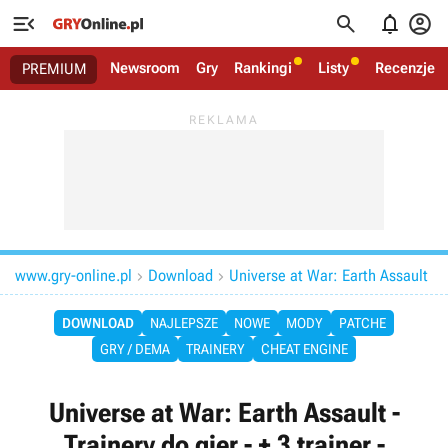




Newsroom
Gry
Rankingi
Listy
Recenzje
PREMIUM
www.gry-online.pl
Download
Universe at War: Earth Assault


DOWNLOAD
NAJLEPSZE
NOWE
MODY
PATCHE
GRY / DEMA
TRAINERY
CHEAT ENGINE
Universe at War: Earth Assault -
Trainery do gier - + 3 trainer -