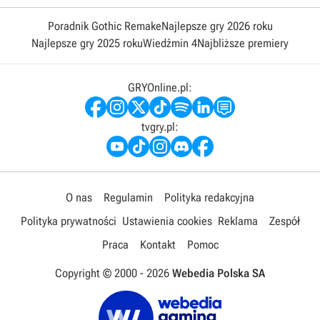
Poradnik Gothic Remake
Najlepsze gry 2026 roku
Najlepsze gry 2025 roku
Wiedźmin 4
Najbliższe premiery
GRYOnline.pl:
tvgry.pl:
O nas
Regulamin
Polityka redakcyjna
Polityka prywatności
Ustawienia cookies
Reklama
Zespół
Praca
Kontakt
Pomoc
Copyright © 2000 -
2026
Webedia Polska SA