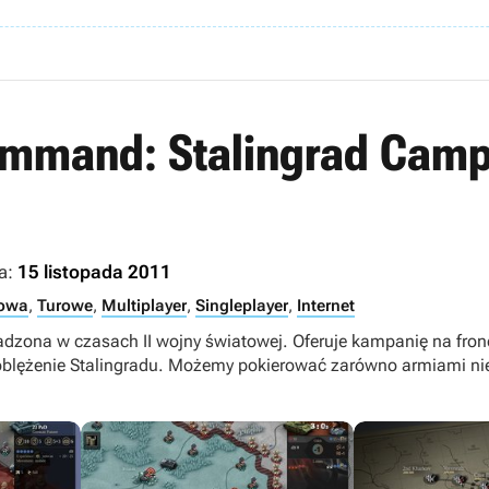
Command: Stalingrad Cam
a:
15 listopada 2011
towa
,
Turowe
,
Multiplayer
,
Singleplayer
,
Internet
adzona w czasach II wojny światowej. Oferuje kampanię na fron
lężenie Stalingradu. Możemy pokierować zarówno armiami niem