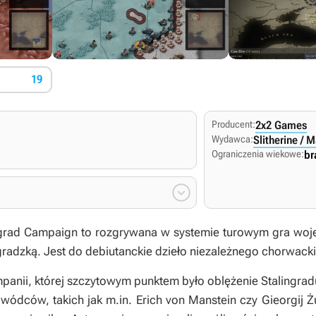
19
Producent:
2x2 Games
Wydawca:
Slitherine / 
Ograniczenia wiekowe:
br

ngrad Campaign
to rozgrywana w systemie turowym gra wojen
gradzką. Jest do debiutanckie dzieło niezależnego chorwac
mpanii, której szczytowym punktem było oblężenie Stalingra
wódców, takich jak m.in. Erich von Manstein czy Gieorgij 