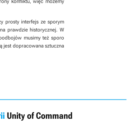
trony konfliktu, więc możemy
y prosty interfejs ze sporym
na prawdzie historycznej. W
y podbojów musimy też sporo
ją jest dopracowana sztuczna
ii
Unity of Command