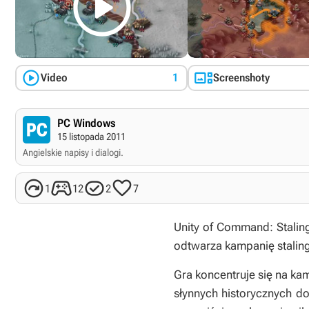



Video
1
Screenshoty
PC Windows
15 listopada 2011
Angielskie napisy i dialogi.




1
12
2
7
Unity of Command: Stali
odtwarza kampanię stalin
Gra koncentruje się na ka
słynnych historycznych do