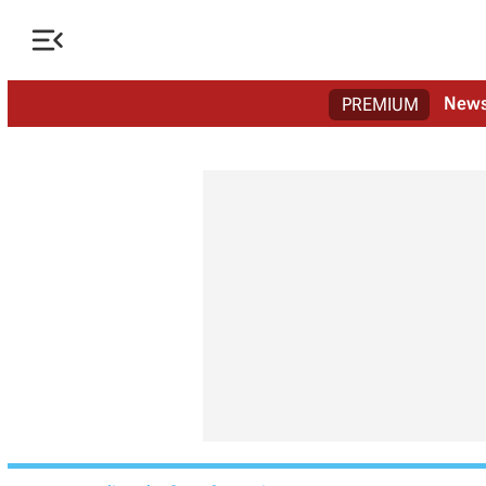

New
PREMIUM