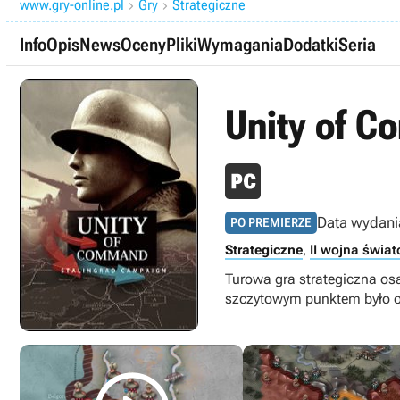
www.gry-online.pl
Gry
Strategiczne


Info
Opis
News
Oceny
Pliki
Wymagania
Dodatki
Seria
Unity of 
Data wydani
PO PREMIERZE
Strategiczne
,
II wojna świa
Turowa gra strategiczna os
szczytowym punktem było ob