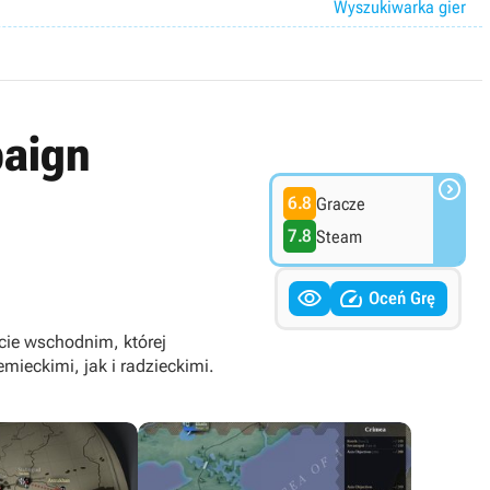
Wyszukiwarka gier
paign

6.8
Gracze
7.8
Steam


Oceń Grę
cie wschodnim, której
ieckimi, jak i radzieckimi.