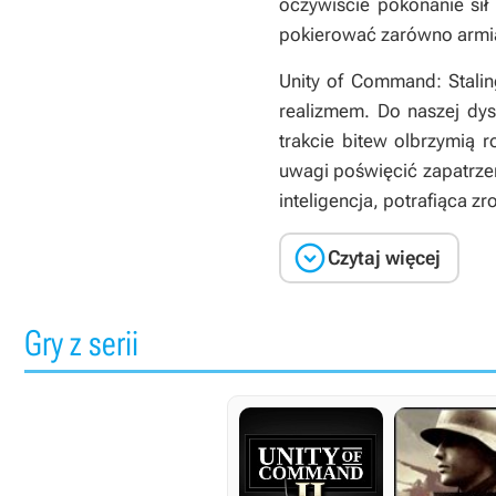
oczywiście pokonanie sił
pokierować zarówno armiam
Unity of Command: Stali
realizmem. Do naszej dys
trakcie bitew olbrzymią 
uwagi poświęcić zapatrze
inteligencja, potrafiąca z

Czytaj więcej
Gry z serii