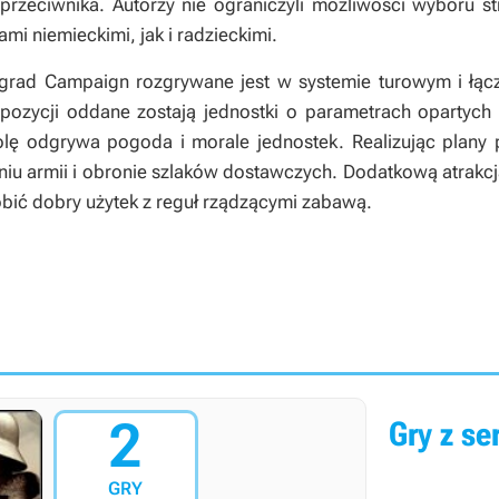
 przeciwnika. Autorzy nie ograniczyli możliwości wyboru s
i niemieckimi, jak i radzieckimi.
ngrad Campaign
rozgrywane jest w systemie turowym i łącz
pozycji oddane zostają jednostki o parametrach opartych 
rolę odgrywa pogoda i morale jednostek. Realizując plan
niu armii i obronie szlaków dostawczych. Dodatkową atrakc
robić dobry użytek z reguł rządzącymi zabawą.
2
Gry z ser
GRY