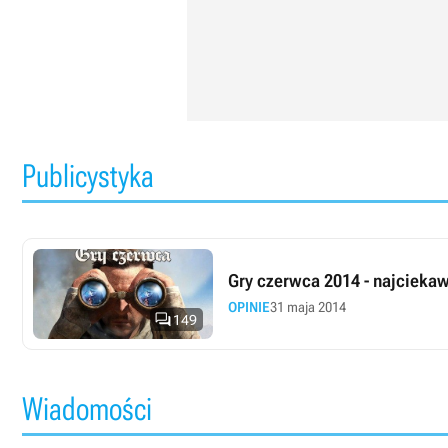
Publicystyka
Gry czerwca 2014 - najciekaw
OPINIE
31 maja 2014

149
Wiadomości