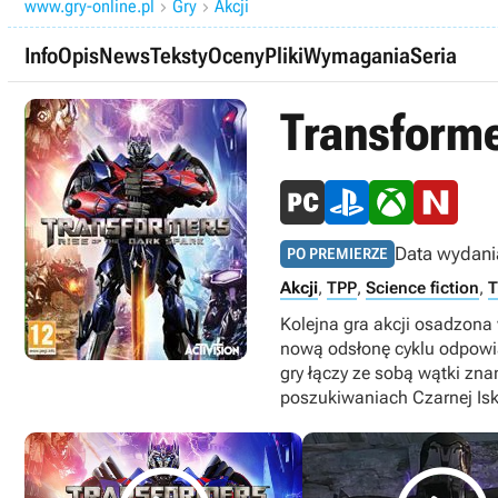
www.gry-online.pl
Gry
Akcji


Info
Opis
News
Teksty
Oceny
Pliki
Wymagania
Seria
Transforme
Data wydani
PO PREMIERZE
Akcji
,
TPP
,
Science fiction
,
T
Kolejna gra akcji osadzona
nową odsłonę cyklu odpowia
gry łączy ze sobą wątki zna
poszukiwaniach Czarnej Isk