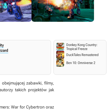
ity
Donkey Kong Country:
Xbox 360
PlayStation 3
Tropical Freeze
izzard
4
24 czerwca 2014
24 czerwca 2014
DuckTales Remastered
.
Angielskie napisy i dialogi.
Angielskie napisy i dialogi.
Ben 10: Omniverse 2
i obejmującej zabawki, filmy,
autorzy takich projektów jak
mers: War for Cybertron
oraz