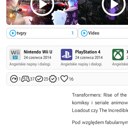




tvgry
1
Video
Nintendo Wii U
PlayStation 4
24 czerwca 2014
24 czerwca 2014
Angielskie napisy i dialogi.
Angielskie napisy i dialogi.
Angielskie





1
37
25
1
16
Transformers: Rise of the
komiksy i seriale animow
Loadout
czy
The Incredibl
Pod względem fabularnym 