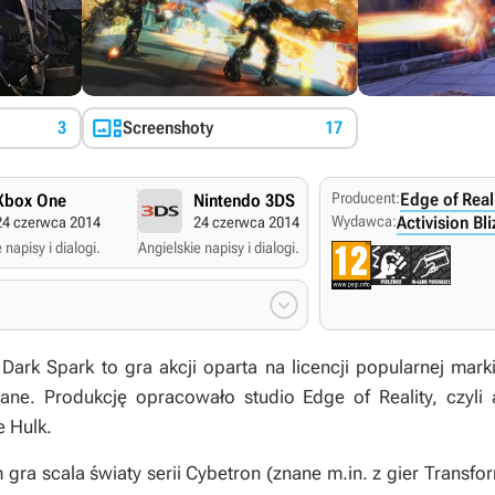

3
Screenshoty
17
Producent:
Edge of Real
Xbox One
Nintendo 3DS
PC Windows
Wydawca:
Activision Bl
24 czerwca 2014
24 czerwca 2014
24 czerwca 201
 napisy i dialogi.
Angielskie napisy i dialogi.
Angielskie napisy i dialogi

 Dark Spark
to gra akcji oparta na licencji popularnej mark
ane. Produkcję opracowało studio Edge of Reality, czyli 
e Hulk
.
gra scala światy serii
Cybetron
(znane m.in. z gier
Transfor