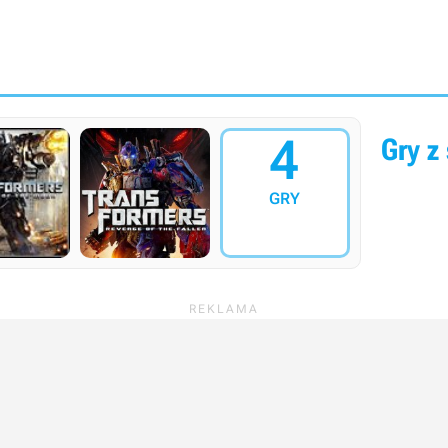
4
Gry z 
GRY