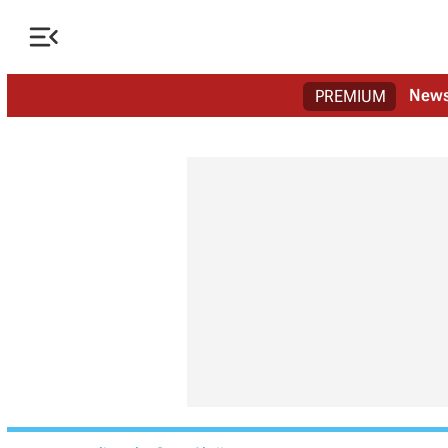

New
PREMIUM