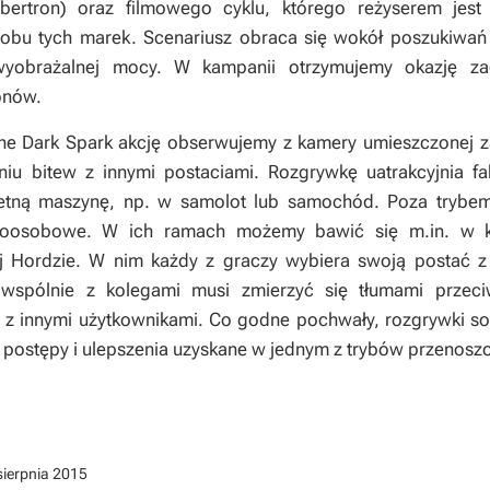
bertron
) oraz filmowego cyklu, którego reżyserem jes
obu tych marek. Scenariusz obraca się wokół poszukiwań ty
ewyobrażalnej mocy. W kampanii otrzymujemy okazję za
onów.
the Dark Spark
akcję obserwujemy z kamery umieszczonej z
iu bitew z innymi postaciami. Rozgrywkę uatrakcyjnia fak
etną maszynę, np. w samolot lub samochód. Poza trybem 
oosobowe. W ich ramach możemy bawić się m.in. w koo
 Hordzie. W nim każdy z graczy wybiera swoją postać z 
wspólnie z kolegami musi zmierzyć się tłumami przeci
z innymi użytkownikami. Co godne pochwały, rozgrywki solo 
 postępy i ulepszenia uzyskane w jednym z trybów przenosz
sierpnia 2015