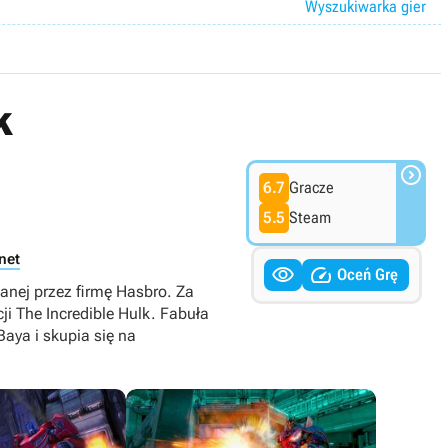
Wyszukiwarka gier
k

6.7
Gracze
5.5
Steam
rnet


Oceń Grę
anej przez firmę Hasbro. Za
i The Incredible Hulk. Fabuła
Baya i skupia się na