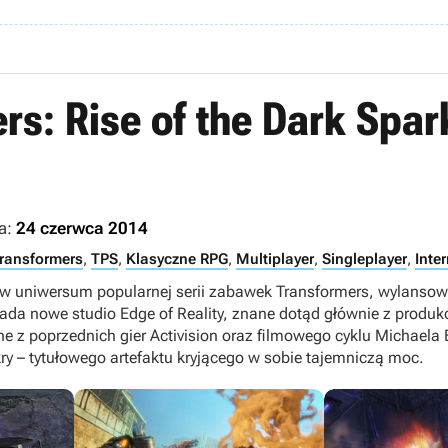
rs: Rise of the Dark Spar
a:
24 czerwca 2014
ransformers
,
TPS
,
Klasyczne RPG
,
Multiplayer
,
Singleplayer
,
Inte
 w uniwersum popularnej serii zabawek Transformers, wylansow
da nowe studio Edge of Reality, znane dotąd głównie z produkcj
ne z poprzednich gier Activision oraz filmowego cyklu Michaela 
ry – tytułowego artefaktu kryjącego w sobie tajemniczą moc.