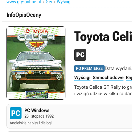
www.gry-online.pl
Gry
Wyścigi


Info
Opis
Oceny
Toyota Cel
Data wydani
PO PREMIERZE
Wyścigi
,
Samochodowe
,
Ra
Toyota Celica GT Rally to 
i wziąć udział w kilku rajda
PC Windows
23 listopada 1992
Angielskie napisy i dialogi.