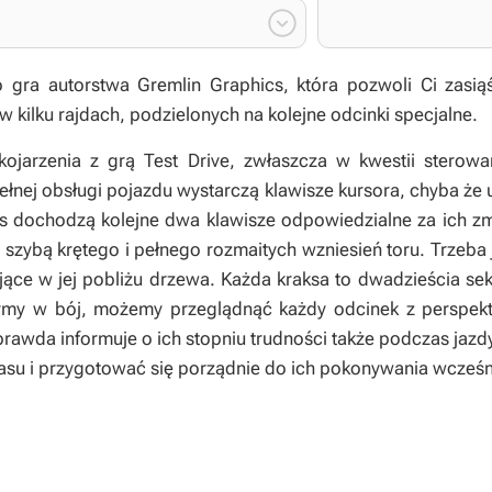

o gra autorstwa Gremlin Graphics, która pozwoli Ci zasią
 kilku rajdach, podzielonych na kolejne odcinki specjalne.
kojarzenia z grą Test Drive, zwłaszcza w kwestii stero
pełnej obsługi pojazdu wystarczą klawisze kursora, chyba że
 dochodzą kolejne dwa klawisze odpowiedzialne za ich zmi
szybą krętego i pełnego rozmaitych wzniesień toru. Trzeba 
stojące w jej pobliżu drzewa. Każda kraksa to dwadzieścia 
ymy w bój, możemy przeglądnąć każdy odcinek z perspekt
prawda informuje o ich stopniu trudności także podczas jazdy,
zasu i przygotować się porządnie do ich pokonywania wcześn