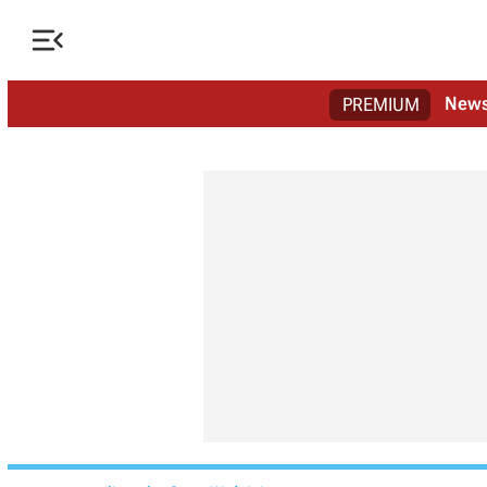

New
PREMIUM