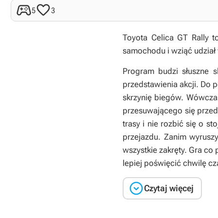


5
3
Toyota Celica GT Rally t
samochodu i wziąć udział w
Program budzi słuszne s
przedstawienia akcji. Do 
skrzynię biegów. Wówczas
przesuwającego się przed 
trasy i nie rozbić się o 
przejazdu. Zanim wyrusz
wszystkie zakręty. Gra co 
lepiej poświęcić chwilę c

Czytaj więcej