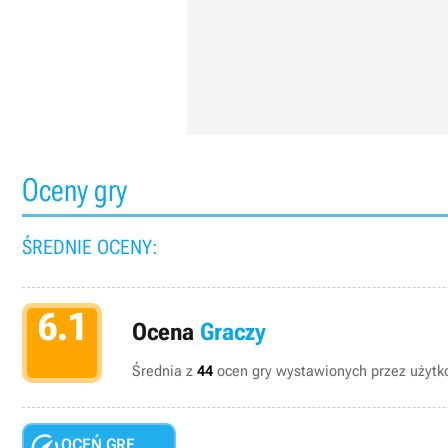
Oceny gry
ŚREDNIE OCENY:
6.1
Ocena
Graczy
Średnia z
44
ocen gry wystawionych przez użytko

OCEŃ GRĘ