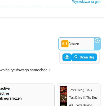
Wyszukiwarka gier

6.1
Gracze


Oceń Grę
erownicą tytułowego samochodu
ractive
Test Drive (1987)
active
Test Drive II: The Duel
ak ograniczeń
4D Sports Driving