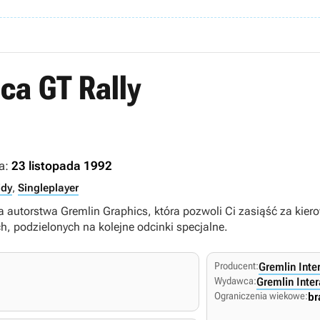
ica GT Rally
a:
23 listopada 1992
jdy
,
Singleplayer
gra autorstwa Gremlin Graphics, która pozwoli Ci zasiąść za ki
ch, podzielonych na kolejne odcinki specjalne.
Producent:
Gremlin Inte
Wydawca:
Gremlin Inter
Ograniczenia wiekowe:
br