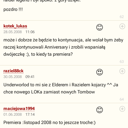
pozdro !!!
62
😊
kotek_lukas
28.05.2008
11:06
może i dobrze że będzie to kontynuacja, ale wolał bym żeby
raczej kontynuowali Anniversary i zrobili wspaniałą
dwójeczkę :), to kiedy ta premiera?
63
😍
raziel88ck
30.05.2008
09:41
Underworlod to mi sie z Elderem i Razielem kojarzy ^^ Ja
chce nowego LOKa zamiast nowych Tombow
64
😊
maciejowa1994
01.06.2008
17:14
Premiera :listopad 2008 no to jeszcze troche:)