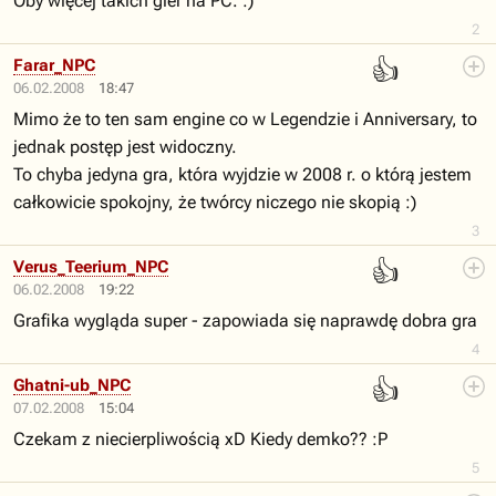
Oby więcej takich gier na PC. :)
2
👍
Farar_NPC
06.02.2008
18:47
Mimo że to ten sam engine co w Legendzie i Anniversary, to
jednak postęp jest widoczny.
To chyba jedyna gra, która wyjdzie w 2008 r. o którą jestem
całkowicie spokojny, że twórcy niczego nie skopią :)
3
👍
Verus_Teerium_NPC
06.02.2008
19:22
Grafika wygląda super - zapowiada się naprawdę dobra gra
4
👍
Ghatni-ub_NPC
07.02.2008
15:04
Czekam z niecierpliwością xD Kiedy demko?? :P
5