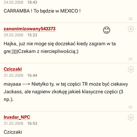
24.03.2008
18:43
CARRAMBA ! To będzie w MEXICO !
38
😊
zanonimizowany543373
29.03.2008
15:23
Hajka, już nie moge się doczekać kiedy zagram w ta
gre;))))Czekam z nierciepliwością;)
39
Cziczaki
31.03.2008
16:44
mayaaa ---> Nietylko ty, w tej części TR może być ciekawy
Jackass, ale najpierw zkołuję jakieś klasyczne części (3
np.).
40
Irusdar_NPC
31.03.2008
16:53
Cziczaki