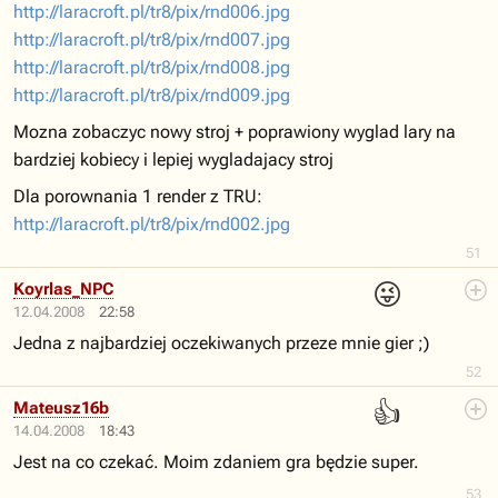
http://laracroft.pl/tr8/pix/rnd006.jpg
http://laracroft.pl/tr8/pix/rnd007.jpg
http://laracroft.pl/tr8/pix/rnd008.jpg
http://laracroft.pl/tr8/pix/rnd009.jpg
Mozna zobaczyc nowy stroj + poprawiony wyglad lary na
bardziej kobiecy i lepiej wygladajacy stroj
Dla porownania 1 render z TRU:
http://laracroft.pl/tr8/pix/rnd002.jpg
51
😜
Koyrlas_NPC
12.04.2008
22:58
Jedna z najbardziej oczekiwanych przeze mnie gier ;)
52
👍
Mateusz16b
14.04.2008
18:43
Jest na co czekać. Moim zdaniem gra będzie super.
53