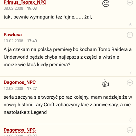
😐
Primus_Teorax_NPC
08.02.2008
19:03
tak, pewnie wymagania też fajne...... żal,
6
Pawlosa
10.02.2008
17:40
A ja czekam na polską premierę bo kocham Tomb Raidera a
Underworld będzie chyba najlepsza z części a właśnie
morze wie ktoś kiedy premiera?
7
👍
Dagomos_NPC
12.02.2008
17:27
seria zaczyna sie tworzyć po raz kolejny, mam nadzieje że w
nowej historii Lary Croft zobaczymy lare z anniversary, a nie
nastolatke z Legend
8
Dagomos_NPC