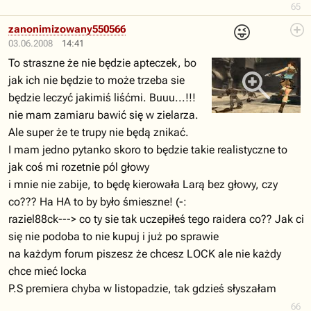
65
😜
zanonimizowany550566
03.06.2008
14:41
To straszne że nie będzie apteczek, bo
jak ich nie będzie to może trzeba sie
będzie leczyć jakimiś liśćmi. Buuu...!!!
nie mam zamiaru bawić się w zielarza.
Ale super że te trupy nie będą znikać.
I mam jedno pytanko skoro to będzie takie realistyczne to
jak coś mi rozetnie pól głowy
i mnie nie zabije, to będę kierowała Larą bez głowy, czy
co??? Ha HA to by było śmieszne! (-:
raziel88ck---> co ty sie tak uczepiłeś tego raidera co?? Jak ci
się nie podoba to nie kupuj i już po sprawie
na każdym forum piszesz że chcesz LOCK ale nie każdy
chce mieć locka
P.S premiera chyba w listopadzie, tak gdzieś słyszałam
66