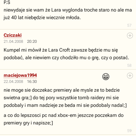
P.S
niewydaje sie wam że Lara wyglonda troche staro no ale ma
już 40 lat niebędzie wiecznie młoda.
57
Cziczaki
21.04.2008
20:20
Kumpel mi mówił że Lara Croft zawsze będzie mu się
podobać, ale niewiem czy chodziło mu o grę, czy o postać.
58
😁
maciejowa1994
22.04.2008
16:30
nie moge sie doczekac premiery ale mysle ze to bedzie
swietna gra;] do tej pory wszystkie tomb raidery mi sie
podobaly i mam nadzieje ze beda mi sie podobaly nadal;]
a co do lepszosci pc nad xbox-em jeszcze poczekam do
premiery gry i napisze;]
59