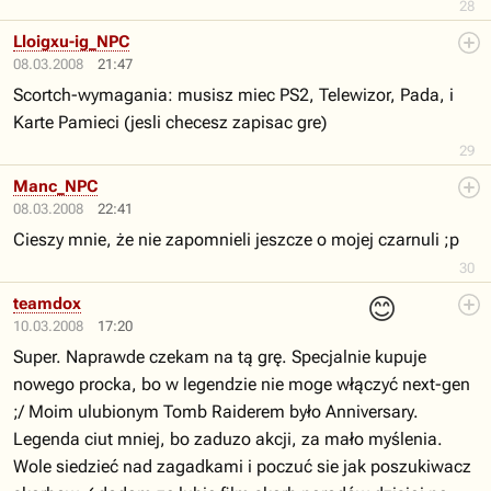
28
Lloigxu-ig_NPC
08.03.2008
21:47
Scortch-wymagania: musisz miec PS2, Telewizor, Pada, i
Karte Pamieci (jesli checesz zapisac gre)
29
Manc_NPC
08.03.2008
22:41
Cieszy mnie, że nie zapomnieli jeszcze o mojej czarnuli ;p
30
😊
teamdox
10.03.2008
17:20
Super. Naprawde czekam na tą grę. Specjalnie kupuje
nowego procka, bo w legendzie nie moge włączyć next-gen
;/ Moim ulubionym Tomb Raiderem było Anniversary.
Legenda ciut mniej, bo zaduzo akcji, za mało myślenia.
Wole siedzieć nad zagadkami i poczuć sie jak poszukiwacz