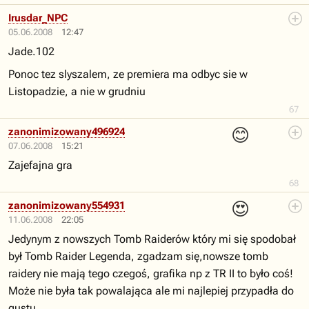
Irusdar_NPC
05.06.2008
12:47
Jade.102
Ponoc tez slyszalem, ze premiera ma odbyc sie w
Listopadzie, a nie w grudniu
67
😊
zanonimizowany496924
07.06.2008
15:21
Zajefajna gra
68
😍
zanonimizowany554931
11.06.2008
22:05
Jedynym z nowszych Tomb Raiderów który mi się spodobał
był Tomb Raider Legenda, zgadzam się,nowsze tomb
raidery nie mają tego czegoś, grafika np z TR II to było coś!
Może nie była tak powalająca ale mi najlepiej przypadła do
gustu