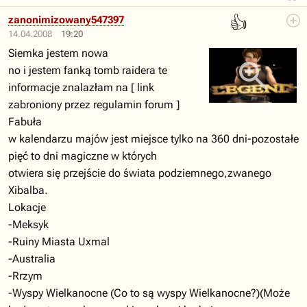
👍
zanonimizowany547397
14.04.2008
19:20
Siemka jestem nowa
no i jestem fanką tomb raidera te
informacje znalazłam na [ link
zabroniony przez regulamin forum ]
Fabuła
w kalendarzu majów jest miejsce tylko na 360 dni-pozostałe
pięć to dni magiczne w których
otwiera się przejście do świata podziemnego,zwanego
Xibalba.
Lokacje
-Meksyk
-Ruiny Miasta Uxmal
-Australia
-Rrzym
-Wyspy Wielkanocne (Co to są wyspy Wielkanocne?)(Może