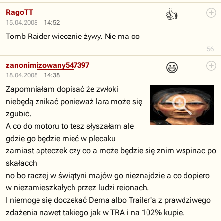
👍
RagoTT
15.04.2008
14:52
Tomb Raider wiecznie żywy. Nie ma co
56
😃
zanonimizowany547397
18.04.2008
14:38
Zapomniałam dopisać że zwłoki
niebędą znikać ponieważ lara może się
zgubić.
A co do motoru to tesz słyszałam ale
gdzie go będzie mieć w plecaku
zamiast apteczek czy co a może będzie się znim wspinac po
skałacch
no bo raczej w świątyni majów go nieznajdzie a co dopiero
w niezamieszkałych przez ludzi reionach.
I niemoge się doczekać Dema albo Trailer'a z prawdziwego
zdażenia nawet takiego jak w TRA i na 102% kupie.