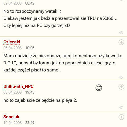
02.04.2008
08:42
No to rozpoczynamy watek ;)
Ciekaw jestem jak bedzie prezentowal sie TRU na X360...
Czy lepiej niz na PC czy gorzej xD
45
Cziczaki
06.04.2008
10:06
Mam nadzieję że niezobaczę tutaj komentarza użytkownika
"I.G.I.", popsuł by forum jak do poprzednich części gry, o
każdej części pisał to samo.
46
😊
Dhlhu-ath_NPC
08.04.2008
19:43
no to zajebiście że będzie na pleya 2.
47
Sopeluk
10.04.2008
22:49