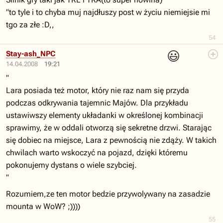
"to tyle i to chyba muj najdłuszy post w życiu niemiejsie mi
tgo za złe :D,,
54
😃
Stay-ash_NPC
14.04.2008
19:21
"
Lara posiada też motor, który nie raz nam się przyda
podczas odkrywania tajemnic Majów. Dla przykładu
ustawiwszy elementy układanki w określonej kombinacji
sprawimy, że w oddali otworzą się sekretne drzwi. Starając
się dobiec na miejsce, Lara z pewnością nie zdąży. W takich
chwilach warto wskoczyć na pojazd, dzięki któremu
pokonujemy dystans o wiele szybciej.
"
Rozumiem,ze ten motor bedzie przywolywany na zasadzie
mounta w WoW? ;))))
55