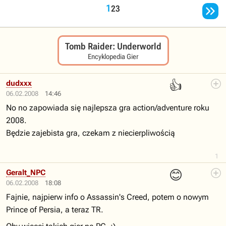

1
2
3
Tomb Raider: Underworld
Encyklopedia Gier
👍
dudxxx
06.02.2008
14:46
No no zapowiada się najlepsza gra action/adventure roku
2008.
Będzie zajebista gra, czekam z niecierpliwością
1
😊
Geralt_NPC
06.02.2008
18:08
Fajnie, najpierw info o Assassin's Creed, potem o nowym
Prince of Persia, a teraz TR.