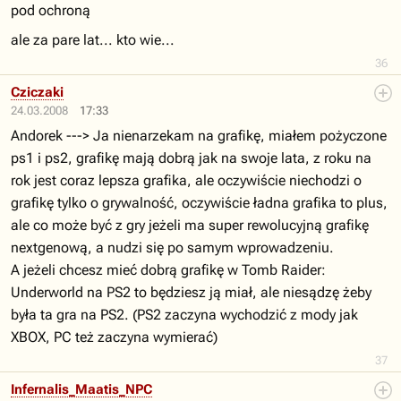
pod ochroną
ale za pare lat... kto wie...
36
Cziczaki
24.03.2008
17:33
Andorek ---> Ja nienarzekam na grafikę, miałem pożyczone
ps1 i ps2, grafikę mają dobrą jak na swoje lata, z roku na
rok jest coraz lepsza grafika, ale oczywiście niechodzi o
grafikę tylko o grywalność, oczywiście ładna grafika to plus,
ale co może być z gry jeżeli ma super rewolucyjną grafikę
nextgenową, a nudzi się po samym wprowadzeniu.
A jeżeli chcesz mieć dobrą grafikę w Tomb Raider:
Underworld na PS2 to będziesz ją miał, ale niesądzę żeby
była ta gra na PS2. (PS2 zaczyna wychodzić z mody jak
XBOX, PC też zaczyna wymierać)
37
Infernalis_Maatis_NPC