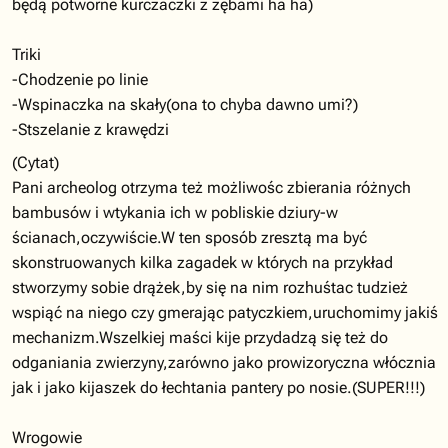
będą potworne kurczaczki z zębami ha ha)
Triki
-Chodzenie po linie
-Wspinaczka na skały(ona to chyba dawno umi?)
-Stszelanie z krawędzi
(Cytat)
Pani archeolog otrzyma też możliwośc zbierania różnych
bambusów i wtykania ich w pobliskie dziury-w
ścianach,oczywiście.W ten sposób zresztą ma być
skonstruowanych kilka zagadek w których na przykład
stworzymy sobie drążek,by się na nim rozhuśtac tudzież
wspiąć na niego czy gmerając patyczkiem,uruchomimy jakiś
mechanizm.Wszelkiej maści kije przydadzą się też do
odganiania zwierzyny,zarówno jako prowizoryczna włócznia
jak i jako kijaszek do łechtania pantery po nosie.(SUPER!!!)
Wrogowie