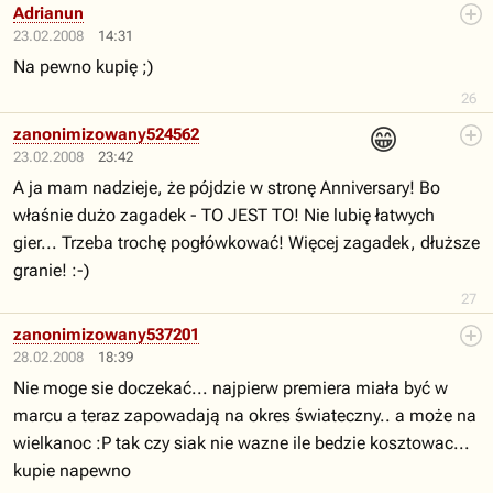
Adrianun
23.02.2008
14:31
Na pewno kupię ;)
26
😁
zanonimizowany524562
23.02.2008
23:42
A ja mam nadzieje, że pójdzie w stronę Anniversary! Bo
właśnie dużo zagadek - TO JEST TO! Nie lubię łatwych
gier... Trzeba trochę pogłówkować! Więcej zagadek, dłuższe
granie! :-)
27
zanonimizowany537201
28.02.2008
18:39
Nie moge sie doczekać... najpierw premiera miała być w
marcu a teraz zapowadają na okres świateczny.. a może na
wielkanoc :P tak czy siak nie wazne ile bedzie kosztowac...
kupie napewno