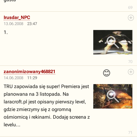
69
Irusdar_NPC
13.06.2008
23:47
1.
70
😊
zanonimizowany468821
14.06.2008
11:29
TRU zapowiada się super! Premiera jest
planowana na 3 listopada. Na
laracroft.pl jest opisany pierwszy level,
gdzie zmierzymy się z ogromną
ośmiornicą i rekinami. Dodaję screena z
levelu...
71