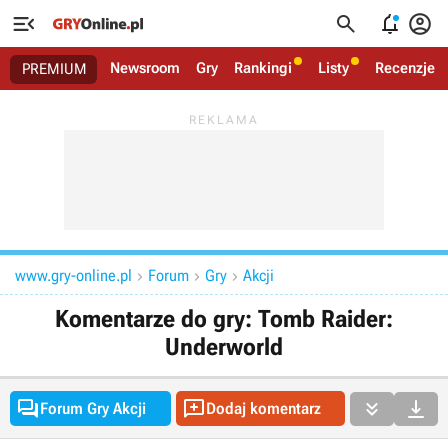




Newsroom
Gry
Rankingi
Listy
Recenzje
PREMIUM
www.gry-online.pl
Forum
Gry
Akcji



Komentarze do gry: Tomb Raider:
Underworld




Forum Gry Akcji
Dodaj komentarz