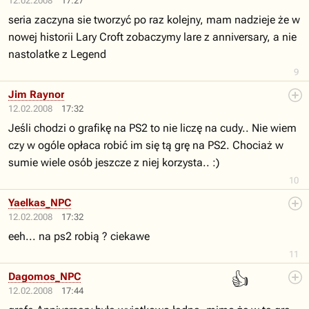
12.02.2008
17:27
seria zaczyna sie tworzyć po raz kolejny, mam nadzieje że w
nowej historii Lary Croft zobaczymy lare z anniversary, a nie
nastolatke z Legend
9
Jim Raynor
12.02.2008
17:32
Jeśli chodzi o grafikę na PS2 to nie liczę na cudy.. Nie wiem
czy w ogóle opłaca robić im się tą grę na PS2. Chociaż w
sumie wiele osób jeszcze z niej korzysta.. :)
10
Yaelkas_NPC
12.02.2008
17:32
eeh... na ps2 robią ? ciekawe
11
👍
Dagomos_NPC
12.02.2008
17:44