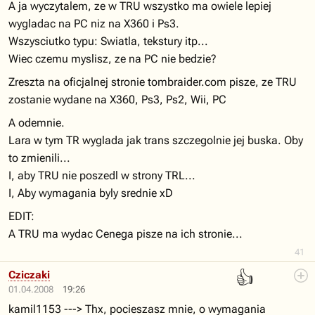
A ja wyczytalem, ze w TRU wszystko ma owiele lepiej
wygladac na PC niz na X360 i Ps3.
Wszysciutko typu: Swiatla, tekstury itp...
Wiec czemu myslisz, ze na PC nie bedzie?
Zreszta na oficjalnej stronie tombraider.com pisze, ze TRU
zostanie wydane na X360, Ps3, Ps2, Wii, PC
A odemnie.
Lara w tym TR wyglada jak trans szczegolnie jej buska. Oby
to zmienili...
I, aby TRU nie poszedl w strony TRL...
I, Aby wymagania byly srednie xD
EDIT:
A TRU ma wydac Cenega pisze na ich stronie...
41
👍
Cziczaki
01.04.2008
19:26
kamil1153 ---> Thx, pocieszasz mnie, o wymagania