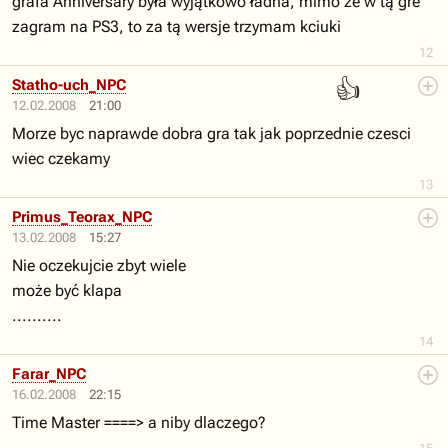
grafa Anniversary była wyjątkowo ładna, mimo że w tą gre
zagram na PS3, to za tą wersje trzymam kciuki
12
👍
Statho-uch_NPC
12.02.2008
21:00
Morze byc naprawde dobra gra tak jak poprzednie czesci
wiec czekamy
13
Primus_Teorax_NPC
13.02.2008
15:27
Nie oczekujcie zbyt wiele
może być klapa
..........
14
Farar_NPC
16.02.2008
22:15
Time Master ====> a niby dlaczego?