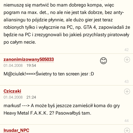
niemuszę się martwić bo mam dobrego kompa, więc
pogram na max. det., no ale nie jest tak dobrze, bez anty-
aliansingu to pójdzie płynnie, ale dużo gier jest teraz
robionych tylko i wyłącznie na PC, np. GTA 4, zapowiadali że
będzie na PC i zrezygnowali bo jakieś przychlasty piratowały
po całym necie.
42
😊
zanonimizowany505033
01.04.2008
19:54
M@ciulek!===>Świetny to ten screen jesr :D
43
Cziczaki
01.04.2008
21:24
markusf ---> A może byś jeszcze zamieścił koma do gry
Heavy Metal F.A.K.K. 2? Pasowałbyś tam.
44
Irusdar_NPC