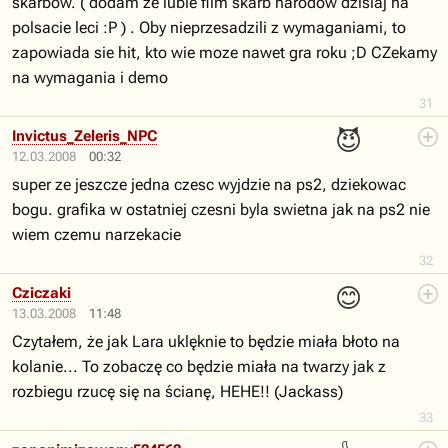
skarbow. ( dodam ze lubie film skarb narodów dzisiaj na
polsacie leci :P ) . Oby nieprzesadzili z wymaganiami, to
zapowiada sie hit, kto wie moze nawet gra roku ;D CZekamy
na wymagania i demo
31
😈
Invictus_Zeleris_NPC
12.03.2008
00:32
super ze jeszcze jedna czesc wyjdzie na ps2, dziekowac
bogu. grafika w ostatniej czesni byla swietna jak na ps2 nie
wiem czemu narzekacie
32
😊
Cziczaki
13.03.2008
11:48
Czytałem, że jak Lara uklęknie to będzie miała błoto na
kolanie... To zobaczę co będzie miała na twarzy jak z
rozbiegu rzucę się na ścianę, HEHE!! (Jackass)
33