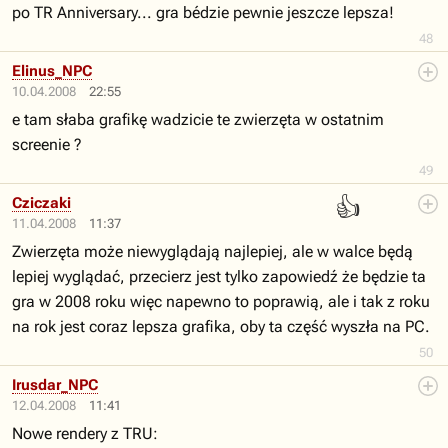
po TR Anniversary... gra bédzie pewnie jeszcze lepsza!
48
Elinus_NPC
10.04.2008
22:55
e tam słaba grafikę wadzicie te zwierzęta w ostatnim
screenie ?
49
👍
Cziczaki
11.04.2008
11:37
Zwierzęta może niewyglądają najlepiej, ale w walce będą
lepiej wyglądać, przecierz jest tylko zapowiedź że będzie ta
gra w 2008 roku więc napewno to poprawią, ale i tak z roku
na rok jest coraz lepsza grafika, oby ta część wyszła na PC.
50
Irusdar_NPC
12.04.2008
11:41
Nowe rendery z TRU: