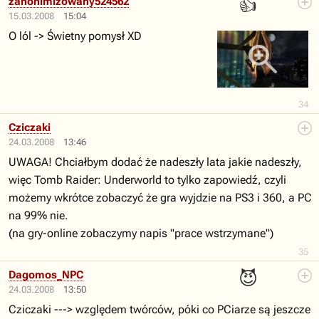
👍
zanonimizowany524562
15.03.2008
15:04
O lól -> Świetny pomysł XD
34
Cziczaki
24.03.2008
13:46
UWAGA! Chciałbym dodać że nadeszły lata jakie nadeszły,
więc Tomb Raider: Underworld to tylko zapowiedź, czyli
możemy wkrótce zobaczyć że gra wyjdzie na PS3 i 360, a PC
na 99% nie.
(na gry-online zobaczymy napis "prace wstrzymane")
35
😈
Dagomos_NPC
24.03.2008
13:50
Cziczaki ---> względem twórców, póki co PCiarze są jeszcze