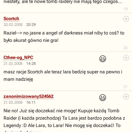
niestety, ale te nowe tomb raidery nie mają tego czegos...
19
Scortch
20.02.2008
20:29
Raziel--> no jasne a angel of darkness miał niby to coś? to
było akurat gówno nie gra!
20
😃
Cthee-og_NPC
21.02.2008
14:28
masz racje Scortch ale teraz lara bedzię super na pewno i
mam nadzieję
21
😃
zanonimizowany524562
21.02.2008
16:11
Nie no! Już się doczekać nie mogę! Kupuje każdą Tomb
Raider (i każda przechodzę) Ta Lara jest bardzo podobna z
Legendy :D Ale Lara, to Lara! Nie mogę się doczekać! To