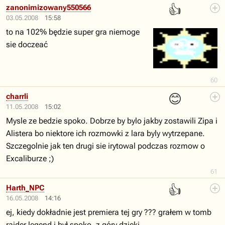
👍
zanonimizowany550566
03.05.2008
15:58
to na 102% będzie super gra niemoge
sie doczeać
60
😊
charrli
11.05.2008
15:02
Mysle ze bedzie spoko. Dobrze by bylo jakby zostawili Zipa i
Alistera bo niektore ich rozmowki z lara byly wytrzepane.
Szczegolnie jak ten drugi sie irytowal podczas rozmow o
Excaliburze ;)
61
👍
Harth_NPC
16.05.2008
14:16
ej, kiedy dokładnie jest premiera tej gry ??? grałem w tomb
raider legend i był spoko. z góry dzięki.