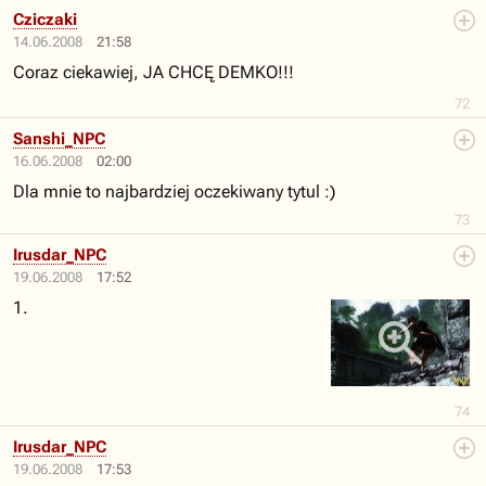
Cziczaki
14.06.2008
21:58
Coraz ciekawiej, JA CHCĘ DEMKO!!!
72
Sanshi_NPC
16.06.2008
02:00
Dla mnie to najbardziej oczekiwany tytul :)
73
Irusdar_NPC
19.06.2008
17:52
1.
74
Irusdar_NPC
19.06.2008
17:53