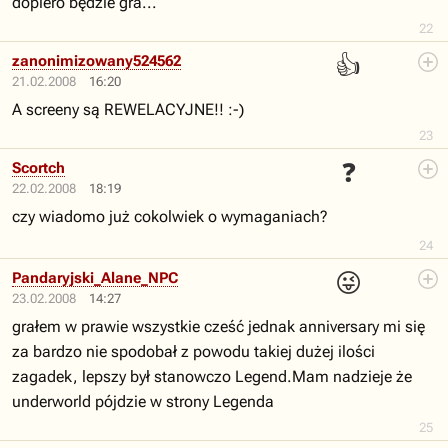
dopiero będzie gra...
22
👍
zanonimizowany524562
21.02.2008
16:20
A screeny są REWELACYJNE!! :-)
23
❓
Scortch
22.02.2008
18:19
czy wiadomo już cokolwiek o wymaganiach?
24
😜
Pandaryjski_Alane_NPC
23.02.2008
14:27
grałem w prawie wszystkie cześć jednak anniversary mi się
za bardzo nie spodobał z powodu takiej dużej ilości
zagadek, lepszy był stanowczo Legend.Mam nadzieje że
underworld pójdzie w strony Legenda
25