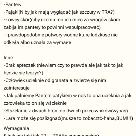
-Pantery
-Pająki(Niby jak mają wyglądać jak szczury w TRA?)
-Łowcy skór(niby czemu ma ich miec za wrogów skoro
zabija im pantery to powinni wspułpracować)
-I prawdopodobnie potwory wodne kture ludzkosc nie
odkryła albo uznała za wymarłe
Inne
-Brak apteczek (niewiem czy to prawda ale jak tak to jak
będzie sie leczyć?)
-Człowiek ucieknie od granata a zwierze się nim
zainteresuje
-Jak palniemy Pantere patykiem w nos to ona ucieknia a jak
człowieka to on się wścieknie
-Stszelanie z dwuch broni do dwuch przeciwników(wypas)
-Lara może się poslizgnać(musze to zobacztć-haha,BUM!!!)
Wymagania
Silnik gry taki jak TRL i TRA(to super nowina)