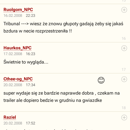
15
Ruolgorn_NPC
16.02.2008
22:23
Tribunal ---> wiesz że znowu głupoty gadają żeby się jakaś
bzdura w necie rozprzestrzeniła !!
16
Haurkos_NPC
17.02.2008
16:23
Świetnie to wygląda...
17
😊
Cthee-og_NPC
20.02.2008
17:34
super wydaje się ze bardzie naprawde dobra , czekam na
trailer ale dopiero bedzie w grudniu na gwiazdke
18
Raziel
20.02.2008
17:52