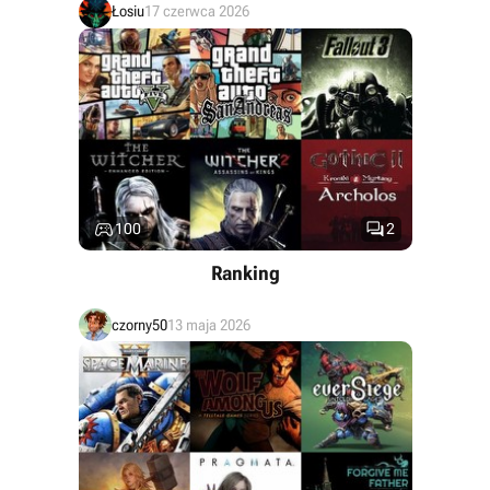
Łosiu
17 czerwca 2026


100
2
Ranking
czorny50
13 maja 2026