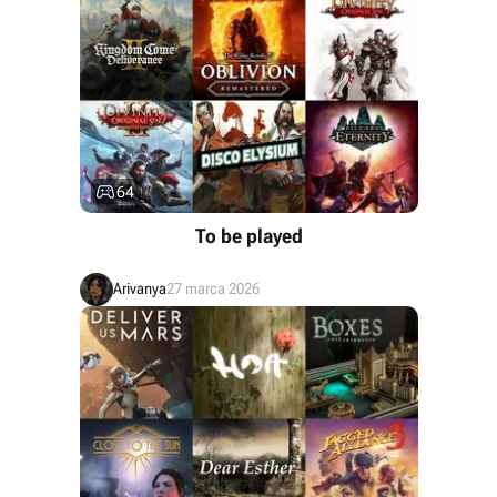

64
To be played
Arivanya
27 marca 2026