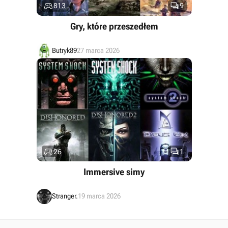


813
9
Gry, które przeszedłem
Butryk89
27 marca 2026


26
1
Immersive simy
Stranger.
19 marca 2026