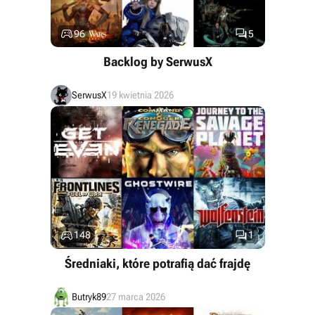


96
5
Backlog by SerwusX
SerwusX
19 kwietnia 2026


148
1
Średniaki, które potrafią dać frajdę
Butryk89
27 marca 2026