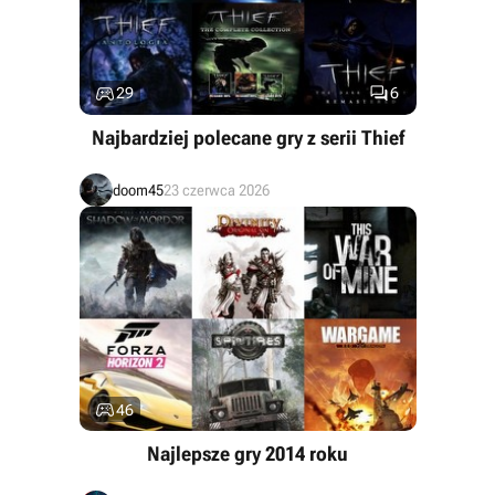


29
6
Najbardziej polecane gry z serii Thief
doom45
23 czerwca 2026

46
Najlepsze gry 2014 roku