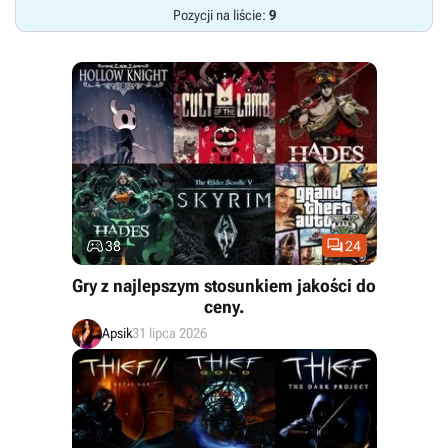
Pozycji na liście:
9


38
24
Gry z najlepszym stosunkiem jakości do
ceny.
Apsik
31 lipca 2026