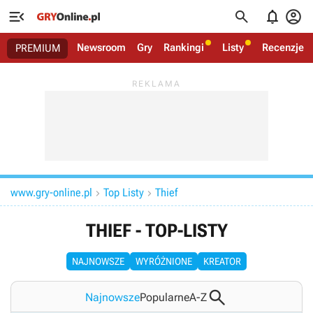




Newsroom
Gry
Rankingi
Listy
Recenzje
PREMIUM
www.gry-online.pl
Top Listy
Thief


THIEF - TOP-LISTY
NAJNOWSZE
WYRÓŻNIONE
KREATOR

Najnowsze
Popularne
A-Z