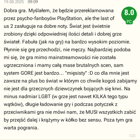
19.08.2025
09:09
Dobra gra. Myślałem, że będzie przereklamowana
8.0
przez psycho-fanboyów PlayStation, ale the last of
PC
us 2 zasługuje na dobre noty. Świat jest świetnie
zrobiony dzięki odpowiedniej ilości detali i dobrej grze
świateł. Fabuła (jak na gry) na bardzo wysokim poziomie.
Płynnie się grę przechodzi, nie męczy. Najbardziej podoba
mi się, że gra mimo mainstreamowości nie została
ugrzeczniona i mamy całą mase brutalnych scen, sam
system GORE jest bardzo... "mięsisty" :D co dla mnie jest
zawsze na plus bo świat w którym co chwile kogoś zabijamy
nie jest dla grzecznych dziewczynek bojących się krwi. Na
minus nadmiar LGBT (w grze jest nawet KILKA tego typu
wątków), długie ładowanie gry i podczas potyczek z
przeciwnikami gra nie mówi nam, że MUSI wszystkich zabić
by przejść dalej i krążymy w kółko bez sensu. Poza tym gra
warta pogrania.
103