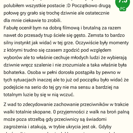
7.5
polubiłem wszystkie postacie :D Początkowo drugą
PC
połowę gry grało się trochę dziwnie ale ostatecznie
dla mnie ciekawie to zrobili.
Fabułę ocenił bym na dobrą filmową i brutalną za razem
nawet do przesady trup ściele się gęsto. Zemsta to bardzo
silny instynkt jak widać w tej grze. Oczywiście były momenty
z którymi trudno się czasem zgodzić pod względem
wyborów ale to właśnie cechuje młodych ludzi że wybierają
dziwnie wręcz szalenie i nie zrozumiale a taka właśnie była
bohaterka. Osoba w pełni dorosła postąpiła by pewno w
tych sytuacjach inaczej ale to już od początku było widać że
podejście na serio do tej gry nie ma sensu a bardziej na
totalnym luzie by się w nią wczuć.
Z wad to zdecydowanie zachowanie przeciwników w trakcie
walki totalnie skopane. 0 przyjemności z walk na broń palną
może poza strzelbą gdy przeciwnicy są świadomi
zagrożenia i atakują, w trybie ukrycia jest ok. Gdyby