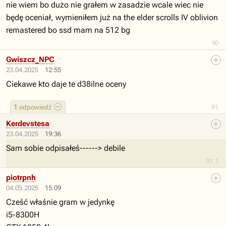
nie wiem bo dużo nie grałem w zasadzie wcale wiec nie
będę oceniał, wymieniłem już na the elder scrolls IV oblivion
remastered bo ssd mam na 512 bg
90
Gwiszcz_NPC
23.04.2025
12:55
Ciekawe kto daje te d38ilne oceny
1
odpowiedź
91
Kerdevstesa
23.04.2025
19:36
Sam sobie odpisałeś------> debile
91.1
piotrpnh
04.05.2025
15:09
Cześć właśnie gram w jedynkę
i5-8300H