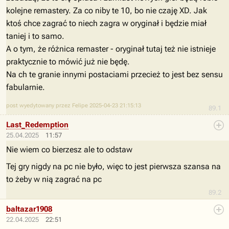
kolejne remastery. Za co niby te 10, bo nie czaję XD. Jak
ktoś chce zagrać to niech zagra w oryginał i będzie miał
taniej i to samo.
A o tym, że różnica remaster - oryginał tutaj też nie istnieje
praktycznie to mówić już nie będę.
Na ch te granie innymi postaciami przecież to jest bez sensu
fabularnie.
post wyedytowany przez Felipe 2025-04-23 21:15:13
89.1
Last_Redemption
25.04.2025
11:57
Nie wiem co bierzesz ale to odstaw
Tej gry nigdy na pc nie było, więc to jest pierwsza szansa na
to żeby w nią zagrać na pc
89.2
baltazar1908
22.04.2025
22:51