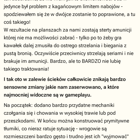
jedynce był problem z kagańcowym limitem nabojów -
spodziewałem się że w dwójce zostanie to poprawione, a tu
coś takiego!
W rezultacie na planszach za nami zostają sterty amunicji
której nie ma możliwości zabrać - tylko po to żeby gra
kawałek dalej zmusiła do ostrego strzelania i biegania z
pustą bronią. Oczywiście przeciwnicy strzelają seriami i nie
brakuje im amunicji. Bardzo, ale to BARDZO nie lubię
takiego traktowania!
I tak oto w zalewie ścieków całkowicie znikają bardzo
sensowne zmiany jakie nam zaserwowano, a które
najmocniej widoczne są w gameplayu.
Na początek: dodano bardzo przydatne mechaniki
czołgania się i chowania w wysokiej trawie lub pod
przeszkodami. W końcu można konstruować prymitywne
tłumiki, co nieraz ratuje sytuację - wrogowie są
rozmieszczeni bardzo gęsto i trudno jest ich "wyjmować"