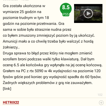
Gra została ukończona w
8.5
wymiarze 25 godzin na
PS5
poziomie trudnym w tym 18
godzin na poziomie przetrwania. Gra
sama w sobie była strasznie nudna przez
co byłem zmuszony zmniejszyć poziom by ją ukończyć.
Amunicji mało a co chwilę trzeba było walczyć z hordą
żołnierzy..
Druga sprawa to błąd przez który nie mogłem zmienić
scrollem broni podczas walki tylko klawiaturą. Dał bym
ocenę 6.5 ale końcówka gry wpłynęła na jej ocenę końcową.
Grałem na PC z rtx 5090 w 4k wydajności na poziomie 120
fpsów gdzie pod koniec gry wydajność spadła do 60 fpsów.
Żadnych większych problemów z grą nie zauważyłem.
[link]
102
HETRIX22