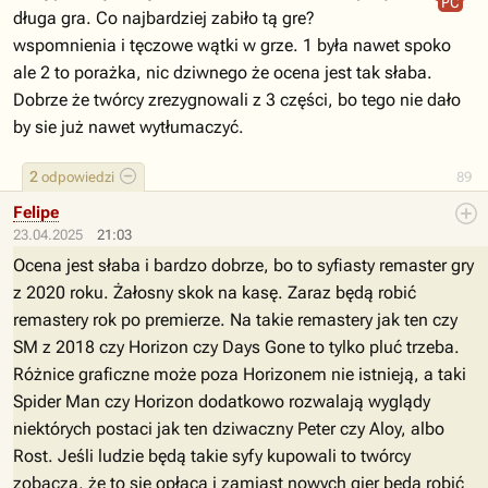
PC
długa gra. Co najbardziej zabiło tą gre?
wspomnienia i tęczowe wątki w grze. 1 była nawet spoko
ale 2 to porażka, nic dziwnego że ocena jest tak słaba.
Dobrze że twórcy zrezygnowali z 3 części, bo tego nie dało
by sie już nawet wytłumaczyć.
2
odpowiedzi
89
Felipe
23.04.2025
21:03
Ocena jest słaba i bardzo dobrze, bo to syfiasty remaster gry
z 2020 roku. Żałosny skok na kasę. Zaraz będą robić
remastery rok po premierze. Na takie remastery jak ten czy
SM z 2018 czy Horizon czy Days Gone to tylko pluć trzeba.
Różnice graficzne może poza Horizonem nie istnieją, a taki
Spider Man czy Horizon dodatkowo rozwalają wyglądy
niektórych postaci jak ten dziwaczny Peter czy Aloy, albo
Rost. Jeśli ludzie będą takie syfy kupowali to twórcy
zobaczą, że to się opłaca i zamiast nowych gier będą robić