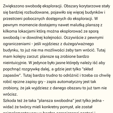
Zwiększono swobodę eksploracji. Obszary korytarzowe stały
się bardziej rozbudowane, pojawiło się więcej budynków i
przestrzeni pobocznych dostępnych do eksploracji. W
pewnym momencie dostajemy nawet malutką planszę z
kilkoma lokacjami którą można eksplorować ze sporą
swobodą i w dowolnej kolejności. Oczywiście z pewnymi
ograniczeniami - jeśli wyjdziesz z dużego/ważnego
budynku, to już nie ma możliwości żeby tam wrócić. Tutaj
mam kolejny zarzut: plansze są zrobione bardzo
nieintuicyjnie. W jedynce było jasne którędy należy iść aby
popchnąć rozgrywkę dalej, a gdzie jest tylko "skład
zapasów". Tutaj bardzo trudno to odróżnić i trzeba co chwilę
robić ręczne zapisy gry - zapis automatyczny jest tak
zrobiony, że jak wyjdziesz z danego obszaru to już tam nie
wrócisz.
Szkoda też że taka "plansza swobodna" jest tylko jedna -
widać że twórcy mieli konkretny pomysł, ale został