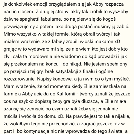
jakichkolwiek emocji przyglądałem się jak Abby rozpacza
nad ich losem. Z drugiej strony jakby tak zrobili to wyszłoby
dziwne spaghetti fabularne, bo najpierw się do kogoś
przywiązujemy a potem jako druga postać musimy ją zabić.
Mimo wszystko w takiej formie, którą obrali twórcy i tak
miałem wrażenie, że z fabuły zrobili włoski makaron xD
grając w to wydawało mi się, że nie wiem kto jest dobry kto
zły i cała ta mordownia nie wiadomo do kąd prowadzi i jak
się przekonałem na końcu - do nikąd. Nie jestem spełniony
po przejsciu tej gry, brak satysfakcji z finału i ogólne
rozczarowanie. Napisy końcowe, a ja nwm co o tym myśleć.
Mam wrażenie, że od momentu kiedy Ellie zamieszkała na
farmie a Abby uciekła do Kalifornii - twórcy uznali że jeszcze
cos na szybko dopiszą żeby gra była dłuższa, a Ellie miała
szansę się zemścić po czym uznali żeby się jednak nie
mściła i wróciła do domu xD. Na prawde jest to takie nijakie,
że wolałbym tego nie przechodzić, a zagrać jeszcze raz w
part I, bo kontynuacja nic nie wprowadza do tego świata, a