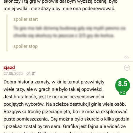
skończyli tą grę w połowie dał bym wyższą ocenę, było
mniej walki i nie zdążyła by mnie ona podenerwować.
spoiler start
Ta gra ma tak dziwną budowę gdy się myśli pewno za
chwile się skończy to jeszcze z 2/3 gry do końca.
spoiler stop
99
zjazd
27.05.2025
04:31
Dobra historia zemsty, w kinie temat przewinięty
8.5
wiele razy, ale w grach nie bylo takiej opowieści.
PC
Jest brutalność, jest te uczucie bezsensowności
podjętych wyborów. Na scieżce destrukcji ginie wiele osób.
Rozgrywka trochę przeciągnięta, bo ile można eksplorować
puste pomieszczenia. Grę można bylo skurcić o kilka godzin
i przekaz zostal by ten sam. Grafika jest fajna ale widać że