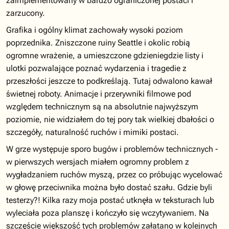
zaimplementowany w bardzo ograniczonej postaci i
zarzucony.
Grafika i ogólny klimat zachowały wysoki poziom
poprzednika. Zniszczone ruiny Seattle i okolic robią
ogromne wrażenie, a umieszczone gdzieniegdzie listy i
ulotki pozwalające poznać wydarzenia i tragedie z
przeszłości jeszcze to podkreślają. Tutaj odwalono kawał
świetnej roboty. Animacje i przerywniki filmowe pod
względem technicznym są na absolutnie najwyższym
poziomie, nie widziałem do tej pory tak wielkiej dbałości o
szczegóły, naturalność ruchów i mimiki postaci.
W grze występuje sporo bugów i problemów technicznych -
w pierwszych wersjach miałem ogromny problem z
wygładzaniem ruchów myszą, przez co próbując wycelować
w głowę przeciwnika można było dostać szału. Gdzie byli
testerzy?! Kilka razy moja postać utknęła w teksturach lub
wyleciała poza planszę i kończyło się wczytywaniem. Na
szczęście większość tych problemów załatano w kolejnych