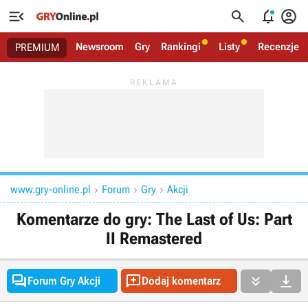




Newsroom
Gry
Rankingi
Listy
Recenzje
PREMIUM
www.gry-online.pl
Forum
Gry
Akcji



Komentarze do gry: The Last of Us: Part
II Remastered




Forum Gry Akcji
Dodaj komentarz