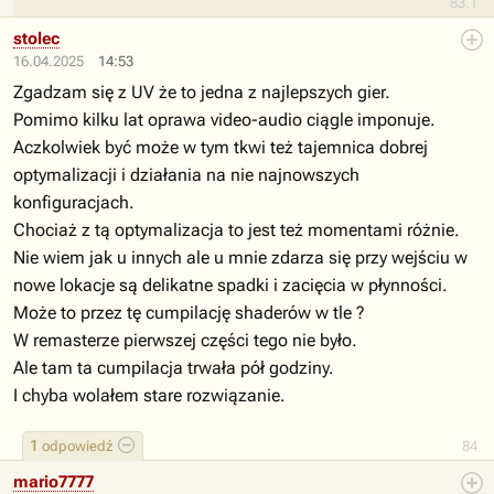
83.1
stolec
16.04.2025
14:53
Zgadzam się z UV że to jedna z najlepszych gier.
Pomimo kilku lat oprawa video-audio ciągle imponuje.
Aczkolwiek być może w tym tkwi też tajemnica dobrej
optymalizacji i działania na nie najnowszych
konfiguracjach.
Chociaż z tą optymalizacja to jest też momentami różnie.
Nie wiem jak u innych ale u mnie zdarza się przy wejściu w
nowe lokacje są delikatne spadki i zacięcia w płynności.
Może to przez tę cumpilację shaderów w tle ?
W remasterze pierwszej części tego nie było.
Ale tam ta cumpilacja trwała pół godziny.
I chyba wolałem stare rozwiązanie.
1
odpowiedź
84
mario7777