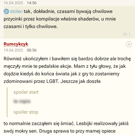
16.04.2025
14:56
stolec
tak, dokładnie, czasami bywają chwilowe
przycinki przez kompilacje właśnie shaderów, u mnie
czasami i tylko chwilowe.
84.1
Rumcykcyk
19.04.2025
08:56
Również ukończyłem i bawiłem się bardzo dobrze ale trochę
męczyły mnie te pedalskie akcje. Mam z tyłu głowy, że jak
dojdzie kiedyś do końca świata jak z gry to zostaniemy
zdominowani przez LGBT. Jeszcze jak doszła
spoiler start
ta ciąża
spoiler stop
to normalnie zacząłem się śmiać. Lesbijki realizowały jakiś
swój mokry sen. Druga sprawa to przy marnej opiece