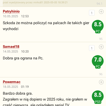
post wyedytowany przez mirko81 2025-05-05 18:39:21
94.1
Patryhinio
1
10.05.2025
12:53
Szkoda że można policzyć na palcach ile takich gier
8.5
wychodzi
PC
95
Samael18
1
14.05.2025
10:20
Dobra gra ograna na Pc.
7.0
PC
96
Powermac
18.05.2025
01:19
Bardzo dobra gra.
8.5
Zagrałem w nią dopiero w 2025 roku, nie grałem w
PS5
część pierwszą, ale oglądałem serial TV.