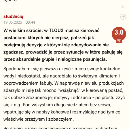
97
stud3nciq
19.05.2025
00:44
W wielkim skrócie: w TLOU2 musisz kierować
3.0
postaciami których nie cierpisz, patrzeć jak
PC
podejmują decyzje z którymi się zdecydowanie nie
zgadzasz, prowadzić je przez sytuacje w które pakują się
przez absurdalnie głupie i nielogiczne posunięcia.
Spodobała mi się pierwsza część - miała swoje konkretne
wady i niedostatki, ale nadrabiała to świetnym klimatem i
poprowadzeniem fabuły. W naprawdę niewielu produkcjach
zdarzyło mi się tak mocno "wsiąknąć" w kierowaną postać,
tak dobrze zrozumieć jej motywy i odczucia - po prostu zżyć
się z nią. Pod wszystkim długo siedziałem bez słowa,
wpatrując się w napisy końcowe i rozmyślając nad tym co
właściwie przeżyłem i zobaczyłem.
Po drugiej części spodziewałem się poprawy najbardziej