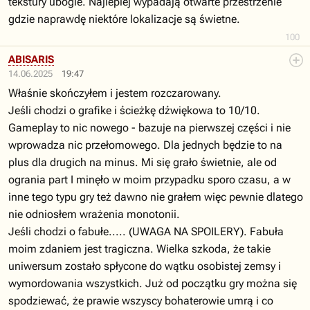
tekstury ubogie. Najlepiej wypadają otwarte przestrzenie
gdzie naprawdę niektóre lokalizacje są świetne.
100
ABISARIS
14.06.2025
19:47
Właśnie skończyłem i jestem rozczarowany.
Jeśli chodzi o grafike i ścieżkę dźwiękowa to 10/10.
Gameplay to nic nowego - bazuje na pierwszej części i nie
wprowadza nic przełomowego. Dla jednych będzie to na
plus dla drugich na minus. Mi się grało świetnie, ale od
ogrania part I minęło w moim przypadku sporo czasu, a w
inne tego typu gry też dawno nie grałem więc pewnie dlatego
nie odniosłem wrażenia monotonii.
Jeśli chodzi o fabułe..... (UWAGA NA SPOILERY). Fabuła
moim zdaniem jest tragiczna. Wielka szkoda, że takie
uniwersum zostało spłycone do wątku osobistej zemsy i
wymordowania wszystkich. Już od początku gry można się
spodziewać, że prawie wszyscy bohaterowie umrą i co