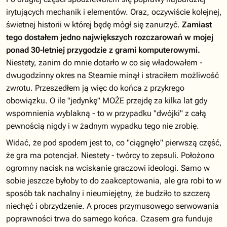
irytujących mechanik i elementów. Oraz, oczywiście kolejnej,
świetnej historii w której będę mógł się zanurzyć.
Zamiast
tego dostałem jedno największych rozczarowań w mojej
ponad 30-letniej przygodzie z grami komputerowymi.
Niestety, zanim do mnie dotarło w co się władowałem -
dwugodzinny okres na Steamie minął i straciłem możliwość
zwrotu. Przeszedłem ją więc do końca z przykrego
obowiązku. O ile "jedynkę" MOŻE przejdę za kilka lat gdy
wspomnienia wyblakną - to w przypadku "dwójki" z całą
pewnością nigdy i w żadnym wypadku tego nie zrobię.
Widać, że pod spodem jest to, co "ciągnęło" pierwszą część,
że gra ma potencjał. Niestety - twórcy to zepsuli. Położono
ogromny nacisk na wciskanie graczowi ideologi. Samo w
sobie jeszcze byłoby to do zaakceptowania, ale gra robi to w
sposób tak nachalny i nieumiejętny, że budziło to szczerą
niechęć i obrzydzenie. A proces przymusowego serwowania
poprawności trwa do samego końca. Czasem gra funduje