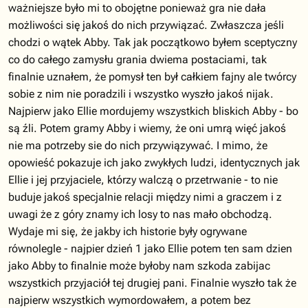
ważniejsze było mi to obojętne ponieważ gra nie dała
możliwości się jakoś do nich przywiązać. Zwłaszcza jeśli
chodzi o wątek Abby. Tak jak początkowo byłem sceptyczny
co do całego zamysłu grania dwiema postaciami, tak
finalnie uznałem, że pomysł ten był całkiem fajny ale twórcy
sobie z nim nie poradzili i wszystko wyszło jakoś nijak.
Najpierw jako Ellie mordujemy wszystkich bliskich Abby - bo
są źli. Potem gramy Abby i wiemy, że oni umrą więć jakoś
nie ma potrzeby sie do nich przywiązywać. I mimo, że
opowieść pokazuje ich jako zwykłych ludzi, identycznych jak
Ellie i jej przyjaciele, którzy walczą o przetrwanie - to nie
buduje jakoś specjalnie relacji między nimi a graczem i z
uwagi że z góry znamy ich losy to nas mało obchodzą.
Wydaje mi się, że jakby ich historie były ogrywane
równolegle - najpier dzień 1 jako Ellie potem ten sam dzien
jako Abby to finalnie może byłoby nam szkoda zabijac
wszystkich przyjaciół tej drugiej pani. Finalnie wyszło tak że
najpierw wszystkich wymordowałem, a potem bez