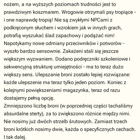
nożem, a na wyższych poziomach trudności jest to
prawdziwym koszmarem. Wrogowie otrzymali psy tropiące -
i one naprawdę tropią! Nie są zwykłymi NPCami z
podkręconym słuchem i wzrokiem jak w innych grach,
potrafią wyszukać ślad zapachowy i podążać nim!
Napotykamy nowe odmiany przeciwników i potworów -
wyszło bardzo sensownie. Zakażeni stali się jeszcze
większym wyzwaniem. Dodano podręczniki szkoleniowe i
sekwencyjną strukturę umiejętności - ma to teraz dużo
większy sens. Ulepszanie broni zostało lepiej rozwiązane:
każde ulepszenie ma teraz tylko jeden poziom. Koniec z
kolejnymi powiększeniami magazynka, teraz od razu
dostajemy pełną opcję.
Zmniejszono liczbę broni (w poprzedniej części tachaliśmy
absurdalne sterty), za to zwiększono różnice między nimi.
Nie nosimy już dwóch strzelb śrutowych. Zamiast trzech
broni krótkich nosimy dwie, każda o specyficznych cechach.
I tak dalej.