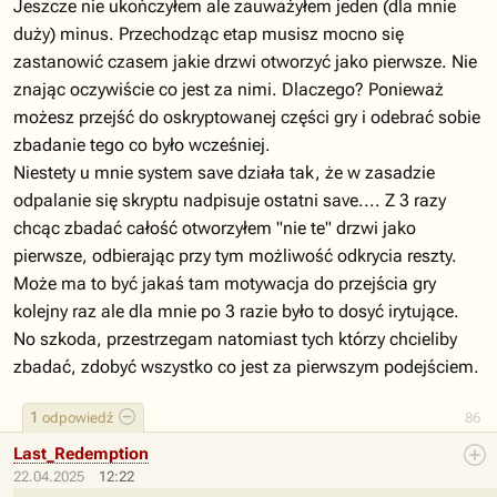
Jeszcze nie ukończyłem ale zauważyłem jeden (dla mnie
duży) minus. Przechodząc etap musisz mocno się
zastanowić czasem jakie drzwi otworzyć jako pierwsze. Nie
znając oczywiście co jest za nimi. Dlaczego? Ponieważ
możesz przejść do oskryptowanej części gry i odebrać sobie
zbadanie tego co było wcześniej.
Niestety u mnie system save działa tak, że w zasadzie
odpalanie się skryptu nadpisuje ostatni save.... Z 3 razy
chcąc zbadać całość otworzyłem "nie te" drzwi jako
pierwsze, odbierając przy tym możliwość odkrycia reszty.
Może ma to być jakaś tam motywacja do przejścia gry
kolejny raz ale dla mnie po 3 razie było to dosyć irytujące.
No szkoda, przestrzegam natomiast tych którzy chcieliby
zbadać, zdobyć wszystko co jest za pierwszym podejściem.
1
odpowiedź
86
Last_Redemption
22.04.2025
12:22