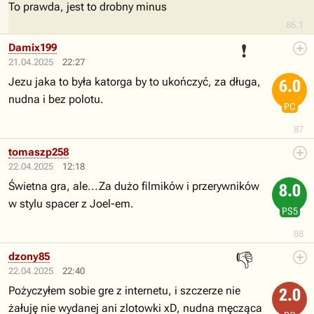
To prawda, jest to drobny minus
86.1
❗
Damix199
21.04.2025
22:27
Jezu jaka to była katorga by to ukończyć, za długa,
6.0
nudna i bez polotu.
PC
87
tomaszp258
22.04.2025
12:18
Świetna gra, ale...Za dużo filmików i przerywników
8.0
w stylu spacer z Joel-em.
PS5
88
👎
dzony85
22.04.2025
22:40
Pożyczyłem sobie gre z internetu, i szczerze nie
2.0
żałuję nie wydanej ani zlotowki xD, nudna męcząca