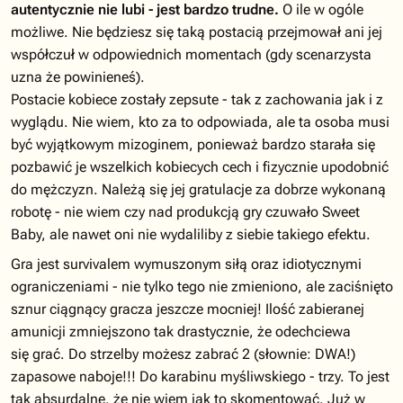
autentycznie nie lubi - jest bardzo trudne.
O ile w ogóle
możliwe. Nie będziesz się taką postacią przejmował ani jej
współczuł w odpowiednich momentach (gdy scenarzysta
uzna że powinieneś).
Postacie kobiece zostały zepsute - tak z zachowania jak i z
wyglądu. Nie wiem, kto za to odpowiada, ale ta osoba musi
być wyjątkowym mizoginem, ponieważ bardzo starała się
pozbawić je wszelkich kobiecych cech i fizycznie upodobnić
do mężczyzn. Należą się jej gratulacje za dobrze wykonaną
robotę - nie wiem czy nad produkcją gry czuwało Sweet
Baby, ale nawet oni nie wydaliliby z siebie takiego efektu.
Gra jest survivalem wymuszonym siłą oraz idiotycznymi
ograniczeniami - nie tylko tego nie zmieniono, ale zaciśnięto
sznur ciągnący gracza jeszcze mocniej! Ilość zabieranej
amunicji zmniejszono tak drastycznie, że odechciewa
się grać. Do strzelby możesz zabrać 2 (słownie: DWA!)
zapasowe naboje!!! Do karabinu myśliwskiego - trzy. To jest
tak absurdalne, że nie wiem jak to skomentować. Już w