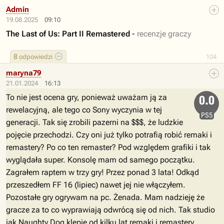
Admin
19.08.2025
09:10
The Last of Us: Part II Remastered
-
recenzje graczy
8
odpowiedzi
104
maryna79
21.01.2024
16:13
To nie jest ocena gry, ponieważ uważam ją za
0.0
rewelacyjną, ale tego co Sony wyczynia w tej
PS5
generacji. Tak się zrobili pazerni na $$$, że ludzkie
pojęcie przechodzi. Czy oni już tylko potrafią robić remaki i
remastery? Po co ten remaster? Pod względem grafiki i tak
wyglądała super. Konsolę mam od samego początku.
Zagrałem raptem w trzy gry! Przez ponad 3 lata! Odkąd
przeszedłem FF 16 (lipiec) nawet jej nie włączyłem.
Pozostałe gry ogrywam na pc. Żenada. Mam nadzieję że
gracze za to co wyprawiają odwrócą się od nich. Tak studio
jak Naughty Dog klepie od kilku lat remaki i remastery.