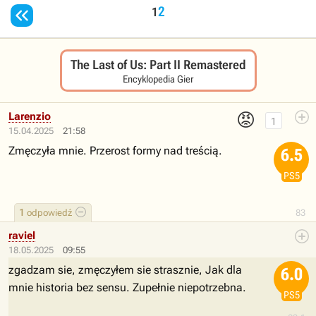

2
1
The Last of Us: Part II Remastered
Encyklopedia Gier
😡
Larenzio
1
15.04.2025
21:58
Zmęczyła mnie. Przerost formy nad treścią.
6.5
PS5
1
odpowiedź
83
raviel
18.05.2025
09:55
zgadzam sie, zmęczyłem sie strasznie, Jak dla
6.0
mnie historia bez sensu. Zupełnie niepotrzebna.
PS5