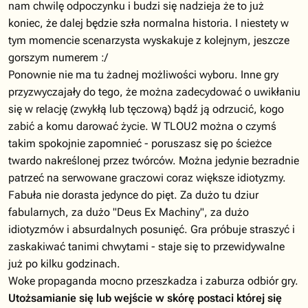
nam chwilę odpoczynku i budzi się nadzieja że to już
koniec, że dalej będzie szła normalna historia. I niestety w
tym momencie scenarzysta wyskakuje z kolejnym, jeszcze
gorszym numerem :/
Ponownie nie ma tu żadnej możliwości wyboru. Inne gry
przyzwyczajały do tego, że można zadecydować o uwikłaniu
się w relację (zwykłą lub tęczową) bądź ją odrzucić, kogo
zabić a komu darować życie. W TLOU2 można o czymś
takim spokojnie zapomnieć - poruszasz się po ścieżce
twardo nakreślonej przez twórców. Można jedynie bezradnie
patrzeć na serwowane graczowi coraz większe idiotyzmy.
Fabuła nie dorasta jedynce do pięt. Za dużo tu dziur
fabularnych, za dużo "Deus Ex Machiny", za dużo
idiotyzmów i absurdalnych posunięć. Gra próbuje straszyć i
zaskakiwać tanimi chwytami - staje się to przewidywalne
już po kilku godzinach.
Woke propaganda mocno przeszkadza i zaburza odbiór gry.
Utożsamianie się lub wejście w skórę postaci której się