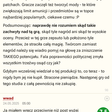
patchach. Gracze zaczęli też tworzyć mody - te które
zwiększają limit amunicji i przedmiotów są w topce
najbardziej popularnych, ciekawe czemu :P
Podsumowując:
naprawdę nie rozumiem skąd takie
zachwyty nad tą grą
, skąd tyle nagród ani skąd te wysokie
oceny. Przecież w tej grze zepsuto lub położono tyle
elementów, że straciła całą magię. Twórcom zamiast
nagród należy się wiadro pomyj na głowę za zniszczenie
TAKIEGO potencjału. Fala poprawności politycznej zmyła
wszystkim trzeźwy osąd czy jak?
Gdybym wcześniej wiedział o tej produkcji to, co teraz - to
nigdy bym jej nie kupił. Stracone pieniądze. Następnej gry od
tego studia z całą pewnością nie zakupię.
98
wwad
24.05.2025
05:00
Ja miałem wręcz przeciwnie niż post wyżej