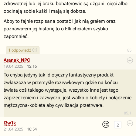
zdrowotnej lub jej braku bohaterowie są dźgani, cięci albo
obcinają sobie kuśki i mają się dobrze.
Abby to fajnie rozpisana postać i jak nią grałem oraz
poznawałem jej historię to o Elli chciałem szybko
zapomnieć.
1
odpowiedź
85
Aranak_NPC
19.04.2025
12:16
To chyba jedyny tak idiotyczny fantastyczny produkt
zwłaszcza w przemyśle rozrywkowym gdzie na końcu
świata coś takiego występuje, wszystko inne jest tego
zaprzeczeniem i zazwyczaj jest walka o kobiety i połączenie
mężczyzna-kobieta aby cywilizacja przetrwała.
85.1
😢
l3w1k
2
21.04.2025
18:54