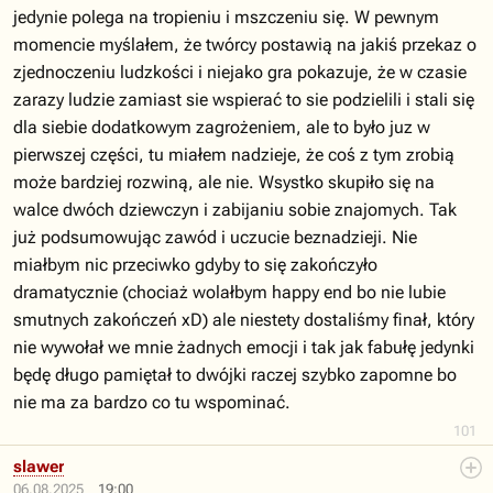
jedynie polega na tropieniu i mszczeniu się. W pewnym
momencie myślałem, że twórcy postawią na jakiś przekaz o
zjednoczeniu ludzkości i niejako gra pokazuje, że w czasie
zarazy ludzie zamiast sie wspierać to sie podzielili i stali się
dla siebie dodatkowym zagrożeniem, ale to było juz w
pierwszej części, tu miałem nadzieje, że coś z tym zrobią
może bardziej rozwiną, ale nie. Wsystko skupiło się na
walce dwóch dziewczyn i zabijaniu sobie znajomych. Tak
już podsumowując zawód i uczucie beznadzieji. Nie
miałbym nic przeciwko gdyby to się zakończyło
dramatycznie (chociaż wolałbym happy end bo nie lubie
smutnych zakończeń xD) ale niestety dostaliśmy finał, który
nie wywołał we mnie żadnych emocji i tak jak fabułę jedynki
będę długo pamiętał to dwójki raczej szybko zapomne bo
nie ma za bardzo co tu wspominać.
101
slawer
06.08.2025
19:00