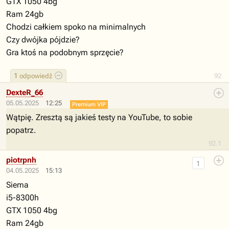
GTX 1050 4bg
Ram 24gb
Chodzi całkiem spoko na minimalnych
Czy dwójka pójdzie?
Gra ktoś na podobnym sprzęcie?
1
odpowiedź
92
DexteR_66
05.05.2025
12:25
Premium VIP
Wątpię. Zresztą są jakieś testy na YouTube, to sobie
popatrz.
92.1
piotrpnh
1
04.05.2025
15:13
Siema
i5-8300h
GTX 1050 4bg
Ram 24gb