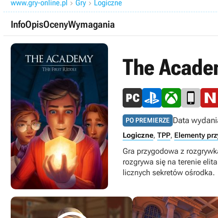
www.gry-online.pl
Gry
Logiczne


Info
Opis
Oceny
Wymagania
The Academ
Data wydani
PO PREMIERZE
Logiczne
,
TPP
,
Elementy pr
Gra przygodowa z rozgrywką
rozgrywa się na terenie eli
licznych sekretów ośrodka.