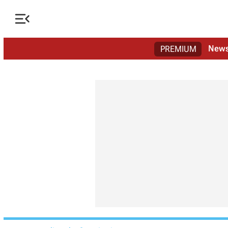

New
PREMIUM