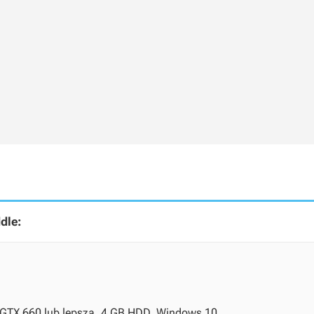
dle:
e GTX 660 lub lepsza, 4 GB HDD, Windows 10.