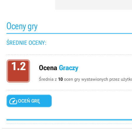
Oceny gry
ŚREDNIE OCENY:
1.2
Ocena
Graczy
Średnia z
10
ocen gry wystawionych przez użytko

OCEŃ GRĘ