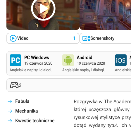



Video
1
Screenshoty
PC Windows
Android
19 czerwca 2020
19 czerwca 2020
Angielskie napisy i dialogi.
Angielskie napisy i dialogi.
Angielskie

2
Fabuła
Rozgrywka w
The Academy
której uczęszcza główny
Mechanika
rysunkowej stylistyce prz
Kwestie techniczne
dotąd wydany tytuł. Ich