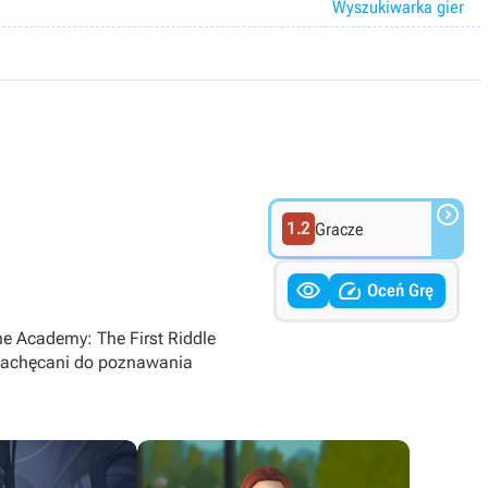
Wyszukiwarka gier

1.2
Gracze


Oceń Grę
e Academy: The First Riddle
ą zachęcani do poznawania