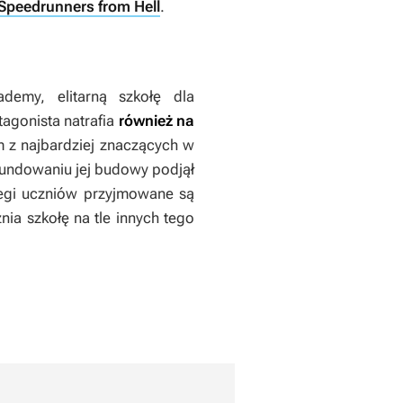
Speedrunners from Hell
.
demy, elitarną szkołę dla
agonista natrafia
również na
m z najbardziej znaczących w
ufundowaniu jej budowy podjął
eregi uczniów przyjmowane są
ia szkołę na tle innych tego