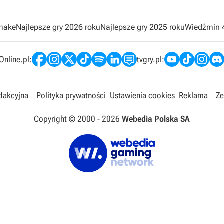
emake
Najlepsze gry 2026 roku
Najlepsze gry 2025 roku
Wiedźmin 
nline.pl:
tvgry.pl:
edakcyjna
Polityka prywatności
Ustawienia cookies
Reklama
Ze
Copyright © 2000 -
2026
Webedia Polska SA