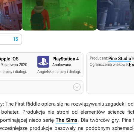
15
Producent:
Pine Studio
W
Apple iOS
PlayStation 4
Nintendo Swi
Ograniczenia wiekowe:
br
19 czerwca 2020
Anulowana
Anulowana
 napisy i dialogi.
Angielskie napisy i dialogi.
Angielskie napisy i dialogi

: The First Riddle
opiera się na rozwiązywaniu zagadek i od
 bohater. Produkcja nie stroni od elementów science fic
ypominającej nieco serię
The Sims
. Dla twórców gry, Pine S
 wcześniejsze produkcje bazowały na podobnym schemaci