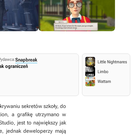
ydawca:
Snapbreak
tch
Xbox One
Little Nightmares
ak ograniczeń
Anulowana
Limbo
.
Angielskie napisy i dialogi.
Wattam
krywaniu sekretów szkoły, do
tion, a grafikę utrzymano w
tudio, jest to największy jak
e, jednak deweloperzy mają