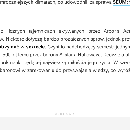
mroczniejszych klimatach, co udowodnili za sprawą
SEUM: 
o licznych tajemnicach skrywanych przez Arbor’s Aca
w. Niektóre dotyczą bardzo prozaicznych spraw, jednak prot
 utrzymać w sekrecie
. Czyni to nadchodzący semestr jedny
ej 500 lat temu przez barona Alistaira Hollowaya. Decyzję o 
, obok nauki będącej największą miłością jego życia. W sz
baronowi w zamiłowaniu do przyswajania wiedzy, co wyróżn