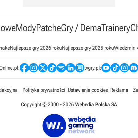
owe
Mody
Patche
Gry / Dema
Trainery
C
emake
Najlepsze gry 2026 roku
Najlepsze gry 2025 roku
Wiedźmin 
nline.pl:
tvgry.pl:
edakcyjna
Polityka prywatności
Ustawienia cookies
Reklama
Ze
Copyright © 2000 -
2026
Webedia Polska SA