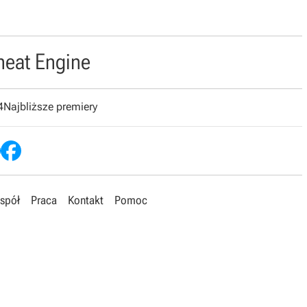
heat Engine
4
Najbliższe premiery
spół
Praca
Kontakt
Pomoc