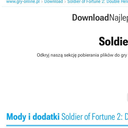
www.gry-online.pl
Download
Soldier of Fortune 2: Double Hel


Download
Najle
Soldie
Odkryj naszą sekcję pobierania plików do gry
Mody i dodatki
Soldier of Fortune 2: 