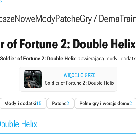
ix
psze
Nowe
Mody
Patche
Gry / Dema
Trai
r of Fortune 2: Double Helix 
Soldier of Fortune 2: Double Helix
, zawierającą mody i dodatki 
WIĘCEJ O GRZE
Soldier of Fortune 2: Double Helix
Mody i dodatki
15
Patche
2
Pełne gry i wersje demo
2
Double Helix