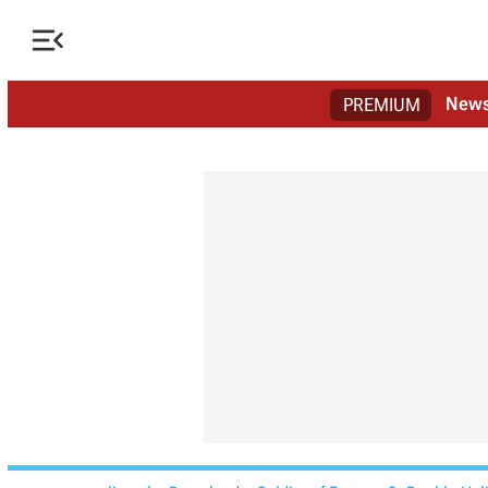

New
PREMIUM