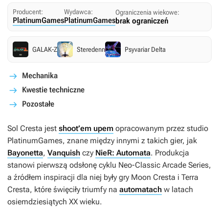
Producent:
Wydawca:
Ograniczenia wiekowe:
PlatinumGames
PlatinumGames
brak ograniczeń
GALAK-Z
Steredenn
Psyvariar Delta
Mechanika
Kwestie techniczne
Pozostałe
Sol Cresta
jest
shoot’em upem
opracowanym przez studio
PlatinumGames, znane między innymi z takich gier, jak
Bayonetta
,
Vanquish
czy
NieR: Automata
. Produkcja
stanowi pierwszą odsłonę cyklu
Neo-Classic Arcade Series
,
a źródłem inspiracji dla niej były gry
Moon Cresta
i
Terra
Cresta
, które święciły triumfy na
automatach
w latach
osiemdziesiątych XX wieku.