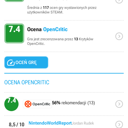
Średnia z
117
ocen gry wystawionych przez
użytkowników STEAM.
7.4
Ocena
OpenCritic

Gra jest zrecenzowana przez
13
Krytyków
OpenCritic.

OCEŃ GRĘ
OCENA OPENCRITIC
7.4

56%
rekomendacji (13)

NintendoWorldReport
Jordan Rudek
8,5 / 10