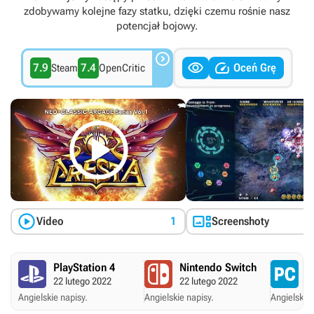
zdobywamy kolejne fazy statku, dzięki czemu rośnie nasz
potencjał bojowy.



7.9
7.4
Oceń Grę
Steam
OpenCritic



Video
1
Screenshoty
PlayStation 4
Nintendo Switch
P
22 lutego 2022
22 lutego 2022
22
Angielskie napisy.
Angielskie napisy.
Angielskie 