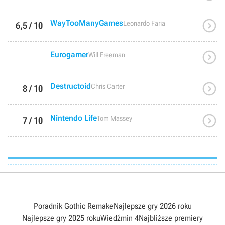

WayTooManyGames
Leonardo Faria
6,5 / 10

Eurogamer
Will Freeman

Destructoid
Chris Carter
8 / 10

Nintendo Life
Tom Massey
7 / 10
Poradnik Gothic Remake
Najlepsze gry 2026 roku
Najlepsze gry 2025 roku
Wiedźmin 4
Najbliższe premiery