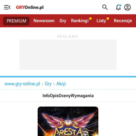




Newsroom
Gry
Rankingi
Listy
Recenzje
PREMIUM
www.gry-online.pl
Gry
Akcji


Info
Opis
Oceny
Wymagania