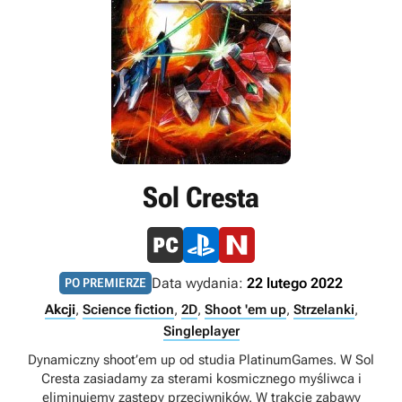
Sol Cresta
Data wydania:
22 lutego 2022
PO PREMIERZE
Akcji
,
Science fiction
,
2D
,
Shoot 'em up
,
Strzelanki
,
Singleplayer
Dynamiczny shoot’em up od studia PlatinumGames. W Sol
Cresta zasiadamy za sterami kosmicznego myśliwca i
eliminujemy zastępy przeciwników. W trakcie zabawy