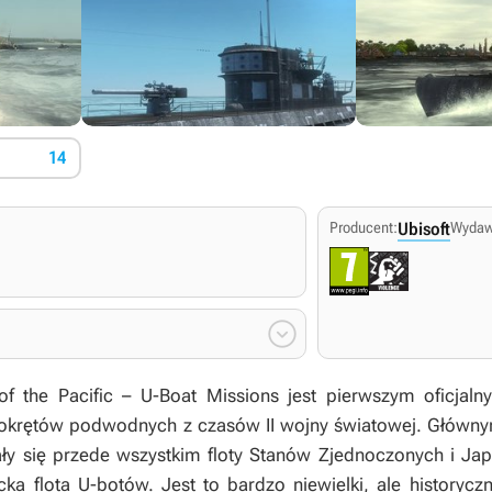
14
Producent:
Ubisoft
Wydaw

of the Pacific – U-Boat Missions
jest pierwszym oficjal
okrętów podwodnych z czasów II wojny światowej. Głównym
ały się przede wszystkim floty Stanów Zjednoczonych i Jap
ka flota U-botów. Jest to bardzo niewielki, ale historycz