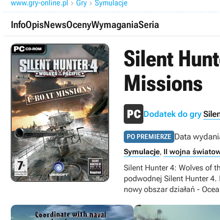
www.gry-online.pl
Gry
Symulacje


Info
Opis
News
Oceny
Wymagania
Seria
Silent Hunt
Missions
Dodatek do gry
Sile
Data wydani
PO PREMIERZE
Symulacje
,
II wojna świato
Silent Hunter 4: Wolves of 
podwodnej Silent Hunter 4.
nowy obszar działań - Ocea