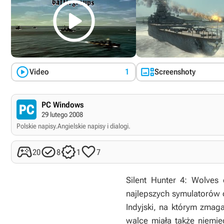



Video
1
Screenshoty
PC Windows
29 lutego 2008
Polskie napisy.
Angielskie napisy i dialogi.




20
8
1
7
Silent Hunter 4: Wolves 
najlepszych symulatorów 
Indyjski, na którym zmag
walce miała także niemiec