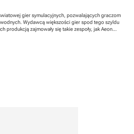
 światowej gier symulacyjnych, pozwalających graczom
wodnych. Wydawcą większości gier spod tego szyldu
t ich produkcją zajmowały się takie zespoły, jak Aeon
raz Ubisoft Bucharest i Ubisoft Blue Byte.