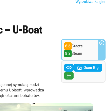
Wyszukiwarka gier
c – U-Boat

6.6
Gracze
8.2
Steam


Oceń Grę

ojennej symulacji łodzi
cernu Ubisoft, wprowadza
jętnościami bohaterów.