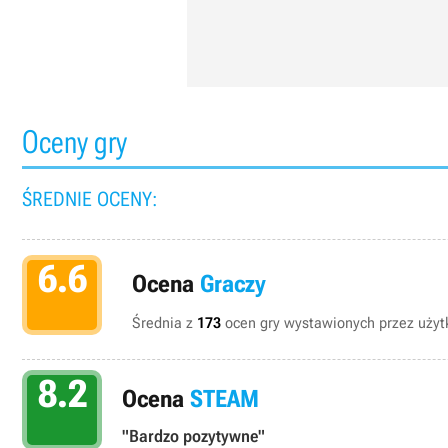
Oceny gry
ŚREDNIE OCENY:
6.6
Ocena
Graczy
Średnia z
173
ocen gry wystawionych przez użytk
8.2
Ocena
STEAM
"Bardzo pozytywne"