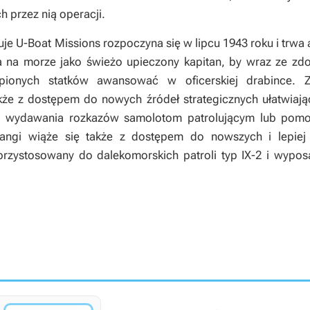
 przez nią operacji.
uje
U-Boat Missions
rozpoczyna się w lipcu 1943 roku i trwa 
a na morze jako świeżo upieczony kapitan, by wraz ze z
pionych statków awansować w oficerskiej drabince. 
że z dostępem do nowych źródeł strategicznych ułatwiając
ć wydawania rozkazów samolotom patrolującym lub pomo
rangi wiąże się także z dostępem do nowszych i lepie
przystosowany do dalekomorskich patroli typ IX-2 i wypo