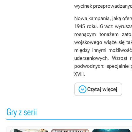
wycinek przeprowadzanych
Nowa kampania, jaką ofer
1945 roku. Gracz wyrusz
rosnącym tonażem zato
wojskowego wiąże się tak
między innymi możliwoś
uderzeniowych. Wzrost 
podwodnych: specjalnie 
XVIII.

Czytaj więcej
Gry z serii