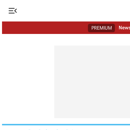

New
PREMIUM