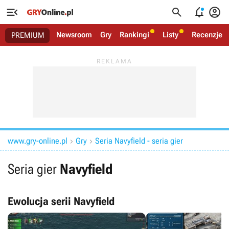




Newsroom
Gry
Rankingi
Listy
Recenzje
PREMIUM
www.gry-online.pl
Gry
Seria Navyfield - seria gier


Seria gier
Navyfield
Ewolucja serii Navyfield