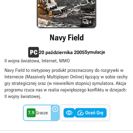

4
Navy Field
Symulacje
20 października 2005
II wojna światowa, Internet, MMO
Navy Field to nietypowy produkt przeznaczony do rozgrywki w
Internecie (Massively Multiplayer Online) łączący w sobie cechy
gry strategicznej oraz (w niewielkim stopniu) symulatora. Akcja
programu rzuca nas w realia największego konfliktu w dziejach:
II wojny światowej.



7.9
Oceń Grę
Gracze