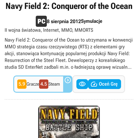
Navy Field 2: Conqueror of the Ocean
Symulacje
8 sierpnia 2012
II wojna światowa, Internet, MMO, MMORTS
Navy Field 2: Conqueror of the Ocean to utrzymana w konwencji
MMO strategia czasu rzeczywistego (RTS) z elementami gry
akcji, stanowiąca kontynuację popularnej produkcji Navy Field:
Resurrection of the Steel Fleet. Deweloperzy z koreańskiego
studia SD EnterNet zadbali m.in. o ładniejszą oprawę wizualną
oraz większą różnorodność okrętów z okresu I i II wojny

światowej, którymi dowodzić mogą gracze.


5.9
4.5
Oceń Grę
Gracze
Steam