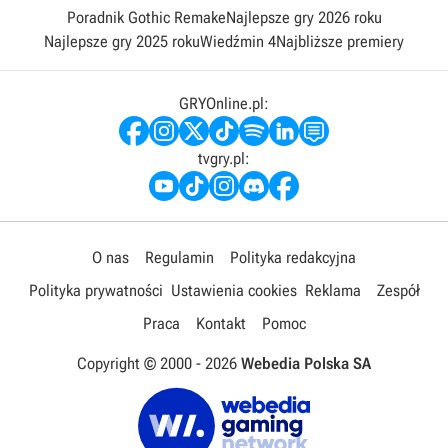
Poradnik Gothic Remake
Najlepsze gry 2026 roku
Najlepsze gry 2025 roku
Wiedźmin 4
Najbliższe premiery
GRYOnline.pl:
tvgry.pl:
O nas
Regulamin
Polityka redakcyjna
Polityka prywatności
Ustawienia cookies
Reklama
Zespół
Praca
Kontakt
Pomoc
Copyright © 2000 -
2026
Webedia Polska SA